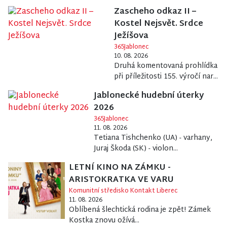
Zascheho odkaz II –
Kostel Nejsvět. Srdce
Ježíšova
365Jablonec
10. 08. 2026
Druhá komentovaná prohlídka
při příležitosti 155. výročí nar...
Jablonecké hudební úterky
2026
365Jablonec
11. 08. 2026
Tetiana Tishchenko (UA) - varhany,
Juraj Škoda (SK) - violon...
LETNÍ KINO NA ZÁMKU -
ARISTOKRATKA VE VARU
Komunitní středisko Kontakt Liberec
11. 08. 2026
Oblíbená šlechtická rodina je zpět! Zámek
Kostka znovu ožívá...