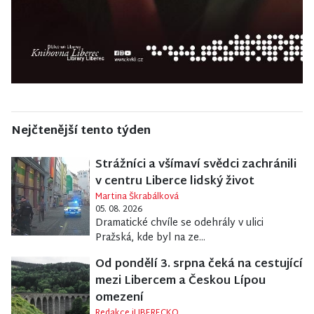
Nejčtenější tento týden
Strážníci a všímaví svědci zachránili
v centru Liberce lidský život
Martina Škrabálková
05. 08. 2026
Dramatické chvíle se odehrály v ulici
Pražská, kde byl na ze...
Od pondělí 3. srpna čeká na cestující
mezi Libercem a Českou Lípou
omezení
Redakce iLIBERECKO