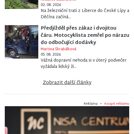
02. 08. 2026
Na železniční trati z Liberce do České Lípy a
Děčína začíná...
Předjížděl přes zákaz i dvojitou
čáru. Motocyklista zemřel po nárazu
do odbočující dodávky
Martina Škrabálková
05. 08. 2026
Vážná dopravní nehoda si v úterý podvečer
vyžádala lidský ži...
Zobrazit další články
Reklama •
Koupit reklamu