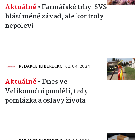
Aktuálně
•
Farmářské trhy: SVS
hlásí méně závad, ale kontroly
nepoleví
REDAKCE ILIBERECKO
01. 04. 2024
Aktuálně
•
Dnes ve
Velikonoční pondělí, tedy
pomlázka a oslavy života