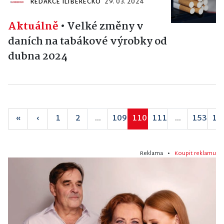
REDAKCE ILIBERECKO
29. 03. 2024
Aktuálně
•
Velké změny v
daních na tabákové výrobky od
dubna 2024
«
‹
1
2
...
109
110
111
...
153
15
Reklama •
Koupit reklamu