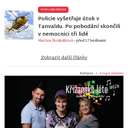
KRIMI
/
JABLONECKO
Policie vyšetřuje útok v
Tanvaldu. Po pobodání skončili
v nemocnici tři lidé
Martina Škrabálková
– před 17 hodinami
Zobrazit další články
Reklama •
Koupit reklamu