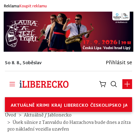
Reklama
Koupit reklamu
Přihlásit se
So 8. 8., Soběslav
AKTUÁLNĚ
KRIMI
KRAJ
LIBERECKO
ČESKOLIPSKO
JABL
/
Úvod
Aktuálně
Jablonecko
Úsek silnice z Tanvaldu do Harrachova bude dnes a zítra
pro nákladní vozidla uzavřen