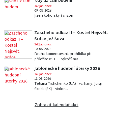
Kdy už tam budem
365Jablonec
09. 08. 2026
Jizerskohorský šanzon
Zascheho odkaz II – Kostel Nejsvět.
Srdce Ježíšova
365Jablonec
10. 08. 2026
Druhá komentovaná prohlídka při
příležitosti 155. výročí nar...
Jablonecké hudební úterky 2026
365Jablonec
11. 08. 2026
Tetiana Tishchenko (UA) - varhany, Juraj
Škoda (SK) - violon...
Zobrazit kalendář akcí