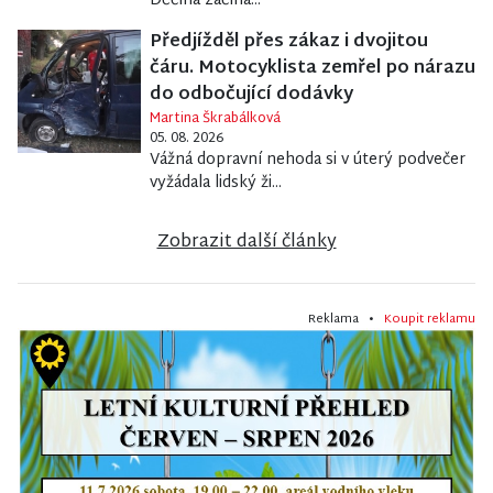
Děčína začíná...
Předjížděl přes zákaz i dvojitou
čáru. Motocyklista zemřel po nárazu
do odbočující dodávky
Martina Škrabálková
05. 08. 2026
Vážná dopravní nehoda si v úterý podvečer
vyžádala lidský ži...
Zobrazit další články
Reklama •
Koupit reklamu