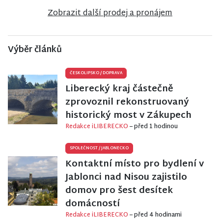
Zobrazit další prodej a pronájem
Výběr článků
ČESKOLIPSKO
/
DOPRAVA
Liberecký kraj částečně
zprovoznil rekonstruovaný
historický most v Zákupech
Redakce iLIBERECKO
– před 1 hodinou
SPOLEČNOST
/
JABLONECKO
Kontaktní místo pro bydlení v
Jablonci nad Nisou zajistilo
domov pro šest desítek
domácností
Redakce iLIBERECKO
– před 4 hodinami