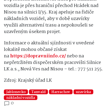
vozidla je přes hraniční přechod Hrádek nad
Nisou na silnici I/35. Kraj apeluje na řidiče
nákladních vozidel, aby v době uzavírky
využili alternativní trasu a nepokoušeli se
uzavřeným úsekem projet.
Informace o aktuální sjízdnosti v uvedené
lokalitě mohou občané získat
na
https://dopravniinfo.cz/
nebo na
nepřetržitém dispečerském pracovišti Silnice
LK a.s., Nová Ves nad Nisou – tel.: 777 511 255.
Zdroj: Krajský úřad LK
Jablonecko
Tanvald
Harrachov
uzavírka
nákladní vozidla
0