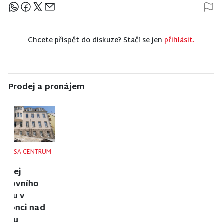
Sdílejte článek
Chcete přispět do diskuze? Stačí se jen
přihlásit.
Prodej a pronájem
NISA CENTRUM
NISA CENTRUM
NISA CENTRUM
reality
reality
reality
Prodej
Prodej
Prodej bytu
rodinného
rodinného
1+1 v Liberci
domu v
domu ve
Poniklé
Velkých
Hamrech