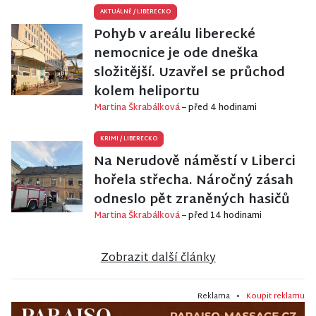
AKTUÁLNĚ
/
LIBERECKO
Pohyb v areálu liberecké
nemocnice je ode dneška
složitější. Uzavřel se průchod
kolem heliportu
Martina Škrabálková
– před 4 hodinami
KRIMI
/
LIBERECKO
Na Nerudově náměstí v Liberci
hořela střecha. Náročný zásah
odneslo pět zraněných hasičů
Martina Škrabálková
– před 14 hodinami
Zobrazit další články
Reklama •
Koupit reklamu