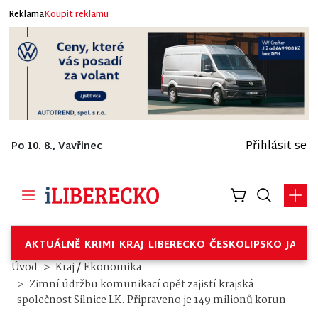
Reklama
Koupit reklamu
Přihlásit se
Po 10. 8., Vavřinec
AKTUÁLNĚ
KRIMI
KRAJ
LIBERECKO
ČESKOLIPSKO
JABL
/
Úvod
Kraj
Ekonomika
Zimní údržbu komunikací opět zajistí krajská
společnost Silnice LK. Připraveno je 149 milionů korun