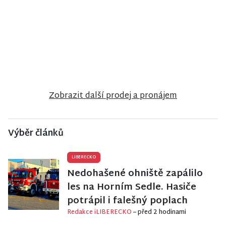
NISA CENTRUM
NISA CENTRUM
NISA CENTRUM
reality
reality
reality
Prodej
Prodej
Prodej
bungalovu v
rodinného
rodinného
anglosaském
domu ve
domu v
stylu u zámku
Velkých
Jiřetíně pod
Sychrov
Hamrech
Bukovou
Zobrazit další prodej a pronájem
Výběr článků
LIBERECKO
Nedohašené ohniště zapálilo
les na Horním Sedle. Hasiče
potrápil i falešný poplach
Redakce iLIBERECKO
– před 2 hodinami