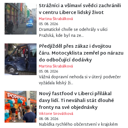
Strážníci a všímaví svědci zachránili
v centru Liberce lidský život
Martina Škrabálková
05. 08. 2026
Dramatické chvíle se odehrály v ulici
Pražská, kde byl na ze...
Předjížděl přes zákaz i dvojitou
čáru. Motocyklista zemřel po nárazu
do odbočující dodávky
Martina Škrabálková
05. 08. 2026
Vážná dopravní nehoda si v úterý podvečer
vyžádala lidský ži...
Nový fastfood v Liberci přilákal
davy lidí. Ti neváhali stát dlouhé
fronty na své objednávky
Viktorie Sirovátková
08. 08. 2026
Nabídka rychlého občerstvení v krajském