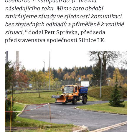
období od 1. listopadu do 31. března
následujícího roku. Mimo toto období
zmírňujeme závady ve sjízdnosti komunikací
bez zbytečných odkladů a přiměřeně k vzniklé
situaci,“
dodal Petr Správka, předseda
představenstva společnosti Silnice LK.