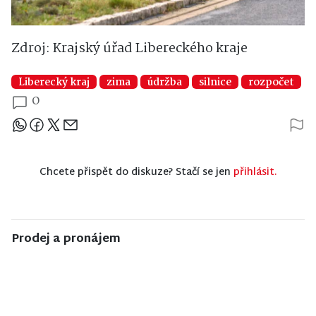
Zdroj: Krajský úřad Libereckého kraje
Liberecký kraj
zima
údržba
silnice
rozpočet
0
Sdílejte článek
Chcete přispět do diskuze? Stačí se jen
přihlásit.
Prodej a pronájem