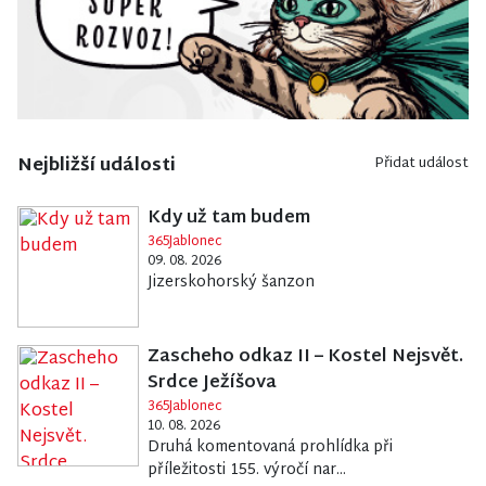
Nejbližší události
Přidat událost
Kdy už tam budem
365Jablonec
09. 08. 2026
Jizerskohorský šanzon
Zascheho odkaz II – Kostel Nejsvět.
Srdce Ježíšova
365Jablonec
10. 08. 2026
Druhá komentovaná prohlídka při
příležitosti 155. výročí nar...