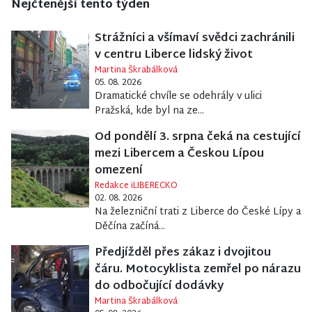
Nejčtenější tento týden
Strážníci a všímaví svědci zachránili
v centru Liberce lidský život
Martina Škrabálková
05. 08. 2026
Dramatické chvíle se odehrály v ulici
Pražská, kde byl na ze...
Od pondělí 3. srpna čeká na cestující
mezi Libercem a Českou Lípou
omezení
Redakce iLIBERECKO
02. 08. 2026
Na železniční trati z Liberce do České Lípy a
Děčína začíná...
Předjížděl přes zákaz i dvojitou
čáru. Motocyklista zemřel po nárazu
do odbočující dodávky
Martina Škrabálková