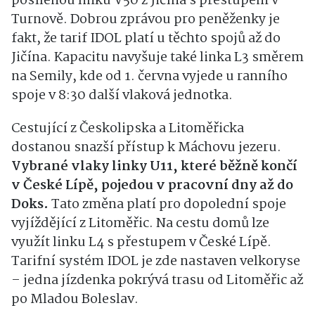
posílenou linku V50 z Jičína s přestupem v
Turnově. Dobrou zprávou pro peněženky je
fakt, že tarif IDOL platí u těchto spojů až do
Jičína. Kapacitu navyšuje také linka L3 směrem
na Semily, kde od 1. června vyjede u ranního
spoje v 8:30 další vlaková jednotka.
Cestující z Českolipska a Litoměřicka
dostanou snazší přístup k Máchovu jezeru.
Vybrané vlaky linky U11, které běžně končí
v České Lípě, pojedou v pracovní dny až do
Doks.
Tato změna platí pro dopolední spoje
vyjíždějící z Litoměřic. Na cestu domů lze
využít linku L4 s přestupem v České Lípě.
Tarifní systém IDOL je zde nastaven velkoryse
– jedna jízdenka pokrývá trasu od Litoměřic až
po Mladou Boleslav.