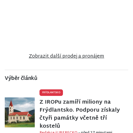
NISA CENTRUM
NISA CENTRUM
NISA CENTRUM
reality
reality
reality
Prodej bytu
Prodej
Prodej
1+1 v Liberci
rodinného
bungalovu v
domu ve
anglosaském
Stráži nad
stylu u zámku
Nisou
Sychrov
Zobrazit další prodej a pronájem
Výběr článků
FRÝDLANTSKO
Z IROPu zamíří miliony na
Frýdlantsko. Podporu získaly
čtyři památky včetně tří
kostelů
Redakce iLIBERECKO
– před 27 minutami