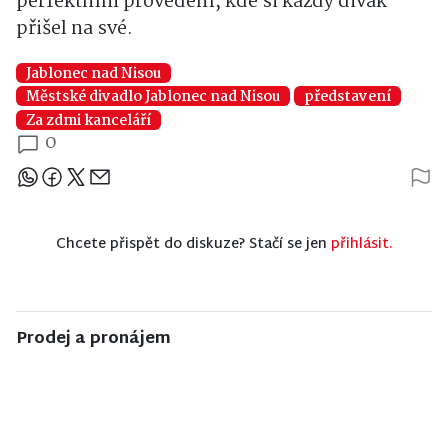
perfektním provedení, kde si každý divák
přišel na své.
Jablonec nad Nisou
Městské divadlo Jablonec nad Nisou
představení
Za zdmi kanceláří
0
Sdílejte článek
Chcete přispět do diskuze? Stačí se jen
přihlásit.
Prodej a pronájem