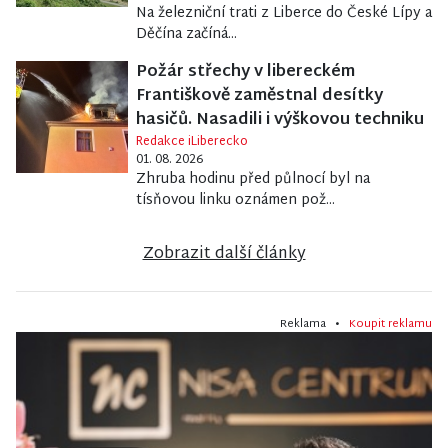
Na železniční trati z Liberce do České Lípy a
Děčína začíná...
Požár střechy v libereckém
Františkově zaměstnal desítky
hasičů. Nasadili i výškovou techniku
Redakce iLiberecko
01. 08. 2026
Zhruba hodinu před půlnocí byl na
tísňovou linku oznámen pož...
Zobrazit další články
Reklama •
Koupit reklamu