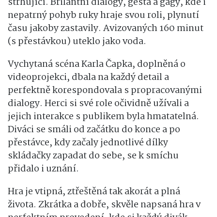
strhující. Brilantní dialogy, gesta a gagy, kde i
nepatrný pohyb ruky hraje svou roli, plynutí
času jakoby zastavily. Avizovaných 160 minut
(s přestávkou) uteklo jako voda.
Vychytaná scéna Karla Čapka, doplněná o
videoprojekci, dbala na každý detail a
perfektně korespondovala s propracovanými
dialogy. Herci si své role očividně užívali a
jejich interakce s publikem byla hmatatelná.
Diváci se smáli od začátku do konce a po
přestávce, kdy začaly jednotlivé dílky
skládačky zapadat do sebe, se k smíchu
přidalo i uznání.
Hra je vtipná, ztřeštěná tak akorát a plná
života. Zkrátka a dobře, skvěle napsaná hra v