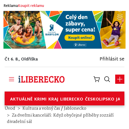
Reklama
Koupit reklamu
Přihlásit se
Čt 6. 8., Oldřiška
AKTUÁLNĚ
KRIMI
KRAJ
LIBERECKO
ČESKOLIPSKO
JABL
/
Úvod
Kultura a volný čas
Jablonecko
Za dveřmi kanceláří: Když obyčejné příběhy rozzáří
divadelní sál