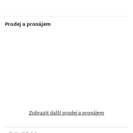
Prodej a pronájem
NISA CENTRUM
NISA CENTRUM
NISA CENTRUM
reality
reality
reality
Prodej
Prodej
Prodej bytu
rodinného
rodinného
2+1 v Jilemnici
domu ve
domu ve
Vrchlabí
Stráži nad
Nisou
Zobrazit další prodej a pronájem