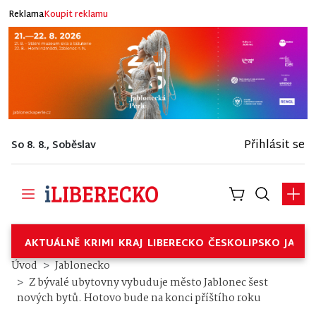
Reklama
Koupit reklamu
Přihlásit se
So 8. 8., Soběslav
AKTUÁLNĚ
KRIMI
KRAJ
LIBERECKO
ČESKOLIPSKO
JABL
Úvod
Jablonecko
Z bývalé ubytovny vybuduje město Jablonec šest
nových bytů. Hotovo bude na konci příštího roku