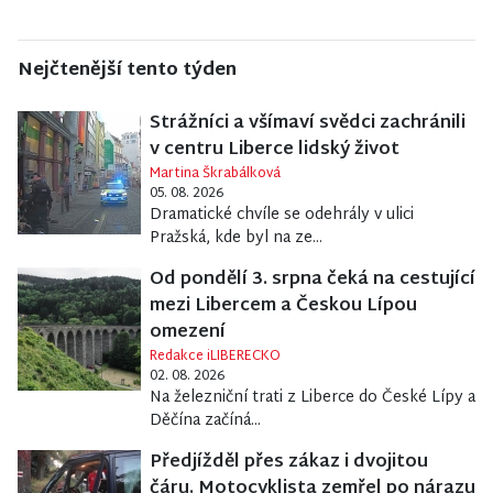
Nejčtenější tento týden
Strážníci a všímaví svědci zachránili
v centru Liberce lidský život
Martina Škrabálková
05. 08. 2026
Dramatické chvíle se odehrály v ulici
Pražská, kde byl na ze...
Od pondělí 3. srpna čeká na cestující
mezi Libercem a Českou Lípou
omezení
Redakce iLIBERECKO
02. 08. 2026
Na železniční trati z Liberce do České Lípy a
Děčína začíná...
Předjížděl přes zákaz i dvojitou
čáru. Motocyklista zemřel po nárazu