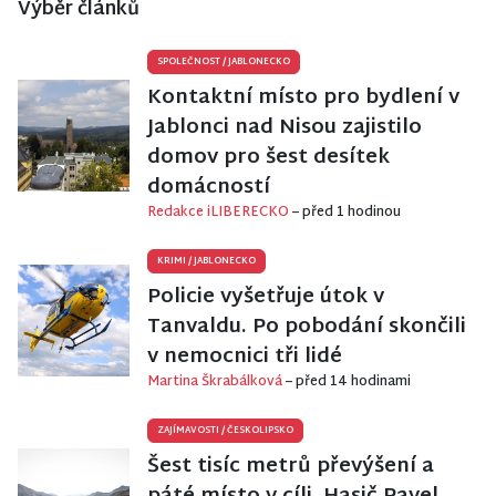
Výběr článků
SPOLEČNOST
/
JABLONECKO
Kontaktní místo pro bydlení v
Jablonci nad Nisou zajistilo
domov pro šest desítek
domácností
Redakce iLIBERECKO
– před 1 hodinou
KRIMI
/
JABLONECKO
Policie vyšetřuje útok v
Tanvaldu. Po pobodání skončili
v nemocnici tři lidé
Martina Škrabálková
– před 14 hodinami
ZAJÍMAVOSTI
/
ČESKOLIPSKO
Šest tisíc metrů převýšení a