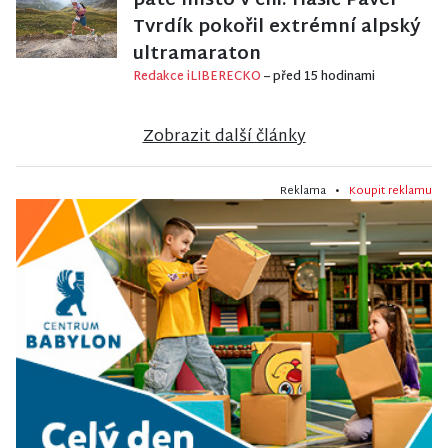
páté místo v cíli. Hasič Pavel
Tvrdík pokořil extrémní alpský
ultramaraton
Redakce iLIBERECKO
– před 15 hodinami
Zobrazit další články
Reklama •
Koupit reklamu