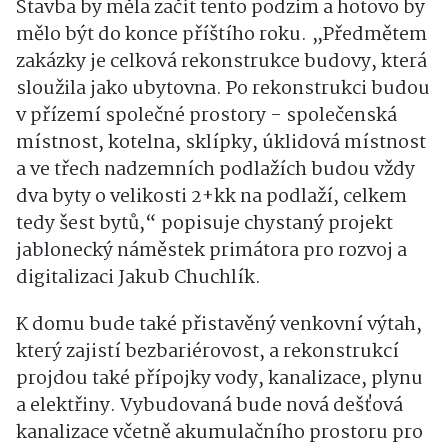
Stavba by měla začít tento podzim a hotovo by
mělo být do konce příštího roku. „Předmětem
zakázky je celková rekonstrukce budovy, která
sloužila jako ubytovna. Po rekonstrukci budou
v přízemí společné prostory - společenská
místnost, kotelna, sklípky, úklidová místnost
a ve třech nadzemních podlažích budou vždy
dva byty o velikosti 2+kk na podlaží, celkem
tedy šest bytů,“ popisuje chystaný projekt
jablonecký náměstek primátora pro rozvoj a
digitalizaci Jakub Chuchlík.
K domu bude také přistavěný venkovní výtah,
který zajistí bezbariérovost, a rekonstrukcí
projdou také přípojky vody, kanalizace, plynu
a elektřiny. Vybudovaná bude nová dešťová
kanalizace včetně akumulačního prostoru pro