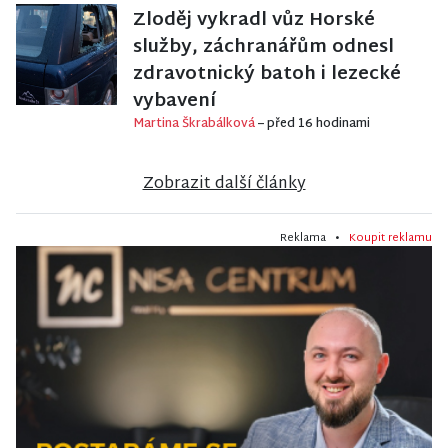
Zloděj vykradl vůz Horské
služby, záchranářům odnesl
zdravotnický batoh i lezecké
vybavení
Martina Škrabálková
– před 16 hodinami
Zobrazit další články
Reklama •
Koupit reklamu