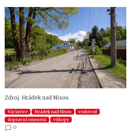
Zdroj: Hrádek nad Nisou
Václavice
Hrádek nad Nisou
vodovod
dopravní omezení
výkopy
0