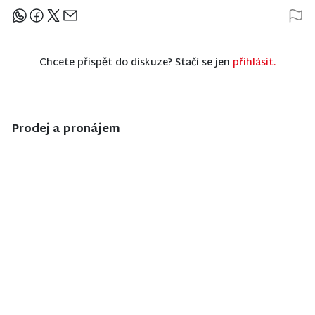
Sdílejte článek
Chcete přispět do diskuze? Stačí se jen
přihlásit.
Prodej a pronájem
NISA CENTRUM
NISA CENTRUM
NISA CENTRUM
reality
reality
reality
Prodej
Prodej
Prodej
ubytovacího
rodinného
rodinného
zařízení v
domu ve
domu ve
Janově nad
Vrchlabí
Stráži nad