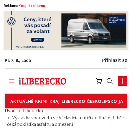
Reklama
Koupit reklamu
Přihlásit se
Pá 7. 8., Lada
AKTUÁLNĚ
KRIMI
KRAJ
LIBERECKO
ČESKOLIPSKO
JABL
Úvod
Liberecko
Výstavba vodovodu ve Václavicích míří do finále, řidiče
čeká pokládka asfaltu a omezení