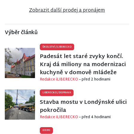
Nisou
Nisou
Zobrazit další prodej a pronájem
Výběr článků
ŠKOLSTVÍ
/
LIBERECKO
Padesát let staré zvyky končí.
Kraj dá miliony na modernizaci
kuchyně v domově mládeže
Redakce iLIBERECKO
– před 2 hodinami
LIBERECKO
/
DOPRAVA
Stavba mostu v Londýnské ulici
pokročila
Redakce iLIBERECKO
– před 4 hodinami
KRIMI