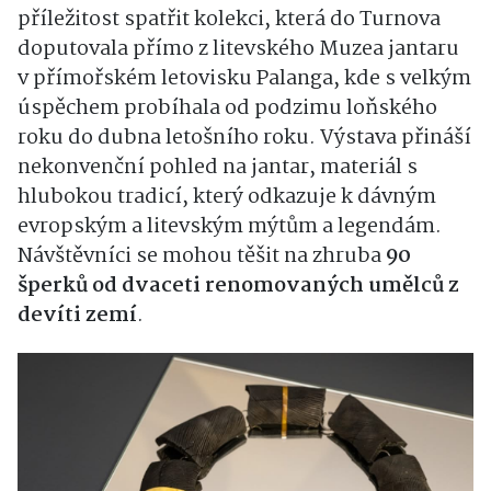
příležitost spatřit kolekci, která do Turnova
doputovala přímo z litevského Muzea jantaru
v přímořském letovisku Palanga, kde s velkým
úspěchem probíhala od podzimu loňského
roku do dubna letošního roku. Výstava přináší
nekonvenční pohled na jantar, materiál s
hlubokou tradicí, který odkazuje k dávným
evropským a litevským mýtům a legendám.
Návštěvníci se mohou těšit na zhruba
90
šperků od dvaceti renomovaných umělců z
devíti zemí
.