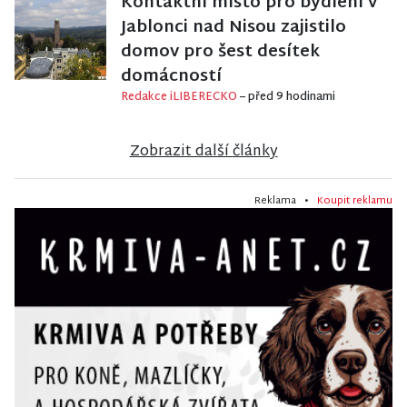
Kontaktní místo pro bydlení v
Jablonci nad Nisou zajistilo
domov pro šest desítek
domácností
Redakce iLIBERECKO
– před 9 hodinami
Zobrazit další články
Reklama •
Koupit reklamu