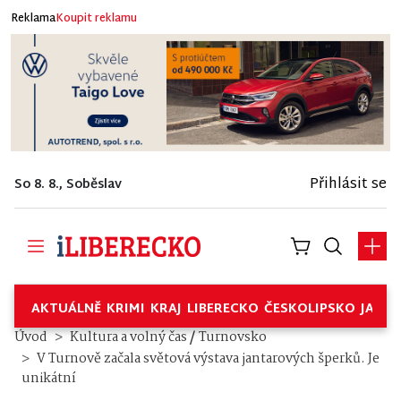
Reklama
Koupit reklamu
Přihlásit se
So 8. 8., Soběslav
AKTUÁLNĚ
KRIMI
KRAJ
LIBERECKO
ČESKOLIPSKO
JABL
/
Úvod
Kultura a volný čas
Turnovsko
V Turnově začala světová výstava jantarových šperků. Je
unikátní