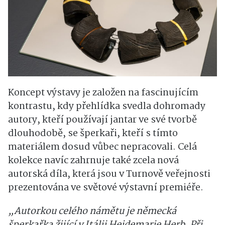
Koncept výstavy je založen na fascinujícím
kontrastu, kdy přehlídka svedla dohromady
autory, kteří používají jantar ve své tvorbě
dlouhodobě, se šperkaři, kteří s tímto
materiálem dosud vůbec nepracovali. Celá
kolekce navíc zahrnuje také zcela nová
autorská díla, která jsou v Turnově veřejnosti
prezentována ve světové výstavní premiéře.
„Autorkou celého námětu je německá
šperkařka žijící v Itálii Heidemarie Herb. Při