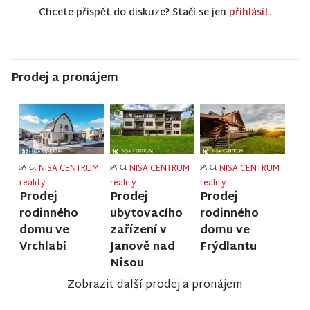
Chcete přispět do diskuze? Stačí se jen
přihlásit.
Prodej a pronájem
NISA CENTRUM
NISA CENTRUM
NISA CENTRUM
reality
reality
reality
Prodej
Prodej
Prodej
rodinného
ubytovacího
rodinného
domu ve
zařízení v
domu ve
Vrchlabí
Janově nad
Frýdlantu
Nisou
Zobrazit další prodej a pronájem