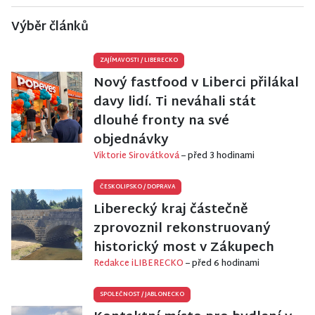
Výběr článků
ZAJÍMAVOSTI
/
LIBERECKO
Nový fastfood v Liberci přilákal
davy lidí. Ti neváhali stát
dlouhé fronty na své
objednávky
Viktorie Sirovátková
– před 3 hodinami
ČESKOLIPSKO
/
DOPRAVA
Liberecký kraj částečně
zprovoznil rekonstruovaný
historický most v Zákupech
Redakce iLIBERECKO
– před 6 hodinami
SPOLEČNOST
/
JABLONECKO