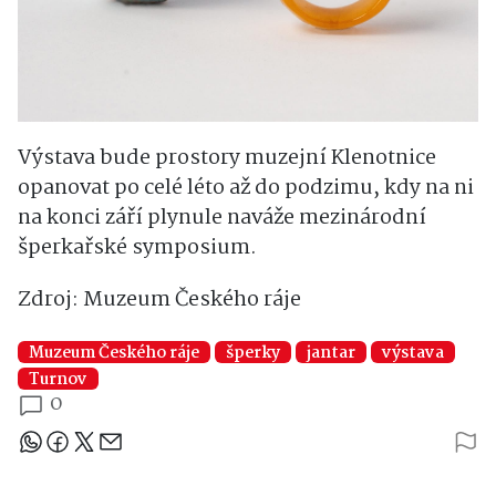
Výstava bude prostory muzejní Klenotnice
opanovat po celé léto až do podzimu, kdy na ni
na konci září plynule naváže mezinárodní
šperkařské symposium.
Zdroj: Muzeum Českého ráje
Muzeum Českého ráje
šperky
jantar
výstava
Turnov
0
Sdílejte článek