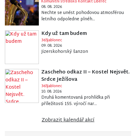
Komunitní středisko Kontakt Liberec
08. 08. 2026
Nechte se unést pohodovou atmosférou
letního odpoledne plnéh...
Kdy už tam budem
365Jablonec
09. 08. 2026
Jizerskohorský šanzon
Zascheho odkaz II – Kostel Nejsvět.
Srdce Ježíšova
365Jablonec
10. 08. 2026
Druhá komentovaná prohlídka při
příležitosti 155. výročí nar...
Zobrazit kalendář akcí