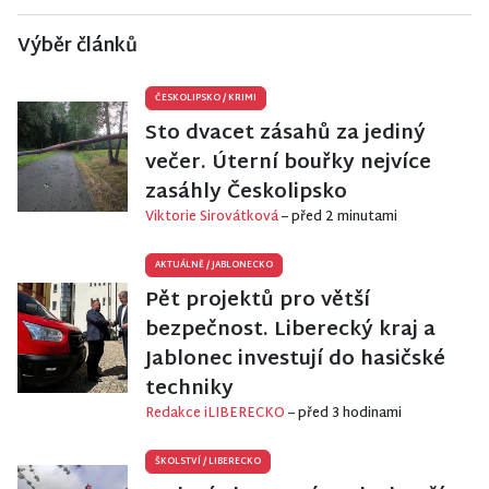
Výběr článků
ČESKOLIPSKO
/
KRIMI
Sto dvacet zásahů za jediný
večer. Úterní bouřky nejvíce
zasáhly Českolipsko
Viktorie Sirovátková
– před 2 minutami
AKTUÁLNĚ
/
JABLONECKO
Pět projektů pro větší
bezpečnost. Liberecký kraj a
Jablonec investují do hasičské
techniky
Redakce iLIBERECKO
– před 3 hodinami
ŠKOLSTVÍ
/
LIBERECKO