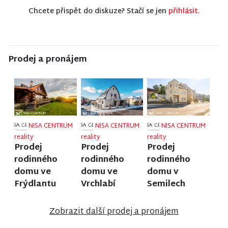
Chcete přispět do diskuze? Stačí se jen
přihlásit.
Prodej a pronájem
NISA CENTRUM
NISA CENTRUM
NISA CENTRUM
reality
reality
reality
Prodej
Prodej
Prodej
rodinného
rodinného
rodinného
domu ve
domu ve
domu v
Frýdlantu
Vrchlabí
Semilech
Zobrazit další prodej a pronájem