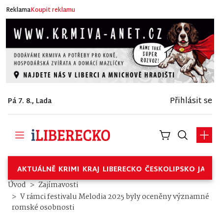
Reklama
Koupit reklamu
Přihlásit se
Pá 7. 8., Lada
AKTUÁLNĚ
KRIMI
KRAJ
LIBERECKO
ČESKOLIPSKO
JABL
Úvod
Zajímavosti
V rámci festivalu Melodia 2025 byly oceněny významné
romské osobnosti