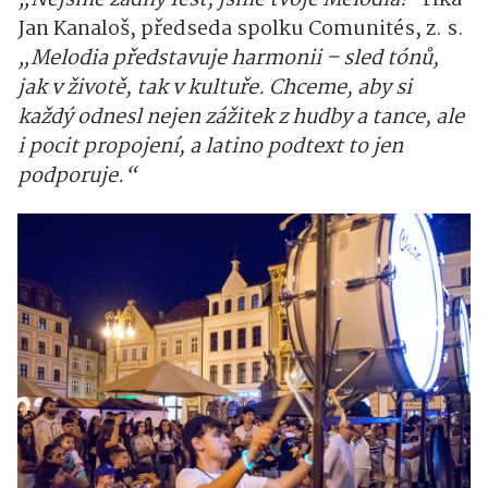
„Nejsme žádný fest, jsme tvoje Melodia!“
říká
Jan Kanaloš, předseda spolku Comunités, z. s.
„Melodia představuje harmonii – sled tónů,
jak v životě, tak v kultuře. Chceme, aby si
každý odnesl nejen zážitek z hudby a tance, ale
i pocit propojení, a latino podtext to jen
podporuje.“