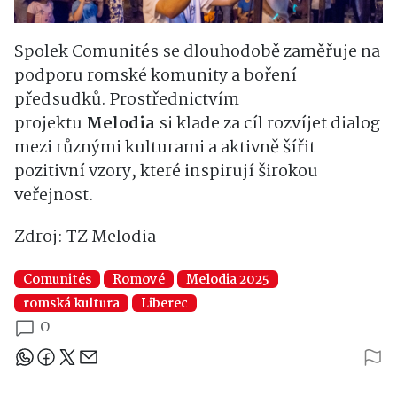
Spolek Comunités se dlouhodobě zaměřuje na
podporu romské komunity a boření
předsudků. Prostřednictvím
projektu
Melodia
si klade za cíl rozvíjet dialog
mezi různými kulturami a aktivně šířit
pozitivní vzory, které inspirují širokou
veřejnost.
Zdroj: TZ Melodia
Comunités
Romové
Melodia 2025
romská kultura
Liberec
0
Sdílejte článek