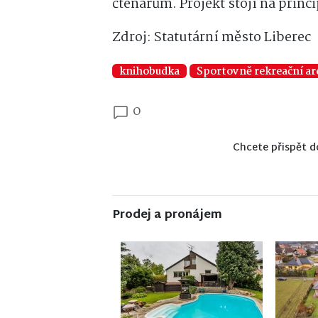
čtenářům. Projekt stojí na princ
Zdroj: Statutární město Liberec
knihobudka
Sportovně rekreační ar
0
Chcete přispět d
Prodej a pronájem