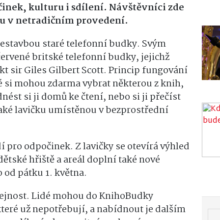
inek, kulturu i sdílení. Návštěvníci zde
u v netradičním provedení.
estavbou staré telefonní budky. Svým
ervené britské telefonní budky, jejichž
kt sir Giles Gilbert Scott. Princip fungování
é si mohou zdarma vybrat některou z knih,
nést si ji domů ke čtení, nebo si ji přečíst
aké lavičku umístěnou v bezprostřední
í pro odpočinek. Z lavičky se otevírá výhled
 dětské hřiště a areál doplní také nové
 od pátku 1. května.
eřejnost. Lidé mohou do KnihoBudky
teré už nepotřebují, a nabídnout je dalším