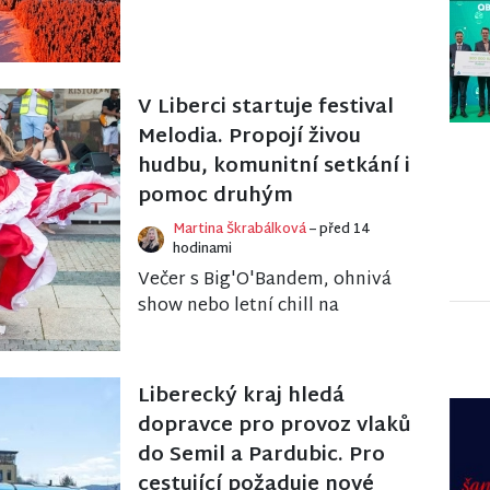
vysílače Ještěd na Seznam
světového dědictví UNESC...
V Liberci startuje festival
Melodia. Propojí živou
hudbu, komunitní setkání i
pomoc druhým
Martina Škrabálková
– před 14
hodinami
Večer s Big'O'Bandem, ohnivá
show nebo letní chill na
náplavce. Liberecký spolek
Comunités připravuje pátý
ročník festivalu Melodi...
Liberecký kraj hledá
dopravce pro provoz vlaků
do Semil a Pardubic. Pro
cestující požaduje nové