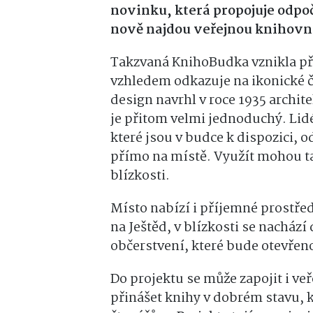
novinku, která propojuje odpoč
nově najdou veřejnou knihovn
Takzvaná KnihoBudka vznikla př
vzhledem odkazuje na ikonické č
design navrhl v roce 1935 archite
je přitom velmi jednoduchý. Lid
které jsou v budce k dispozici, od
přímo na místě. Využít mohou t
blízkosti.
Místo nabízí i příjemné prostřed
na Ještěd, v blízkosti se nachází
občerstvení, které bude otevřeno
Do projektu se může zapojit i v
přinášet knihy v dobrém stavu, k