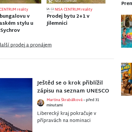
Pre
CENTRUM reality
NISA CENTRUM reality
 rodinného domu
Prodej rodinného domu
lé
ve Velkých Hamrech
další prodej a pronájem
Ještěd se o krok přiblížil
zápisu na seznam UNESCO
Martina Škrabálková
– před 31
minutami
Liberecký kraj pokračuje v
přípravách na nominaci
Horského hotelu a televizního