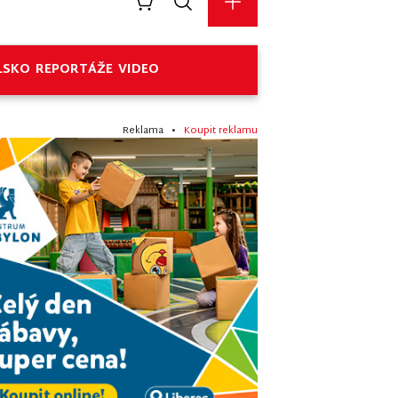
LSKO
REPORTÁŽE
VIDEO
Reklama •
Koupit reklamu