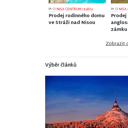
NISA CENTRUM reality
NISA 
Prodej činžovního domu
Prodej
v Jablonci nad Nisou
v Ponik
Zobrazit 
Výběr článků