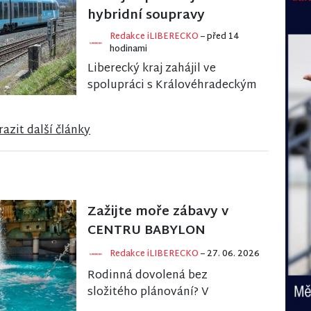
hybridní soupravy
Redakce iLIBERECKO
– před 14
hodinami
Liberecký kraj zahájil ve
spolupráci s Královéhradeckým
a Pardubickým krajem výběr
nového železničního dopravce,
azit další články
který od prosince...
Zažijte moře zábavy v
CENTRU BABYLON
Redakce iLIBERECKO
– 27. 06. 2026
Rodinná dovolená bez
složitého plánování? V
BABYLONU najdete pod jednou