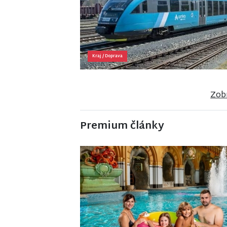
Kraj
/
Doprava
Zobr
Premium články