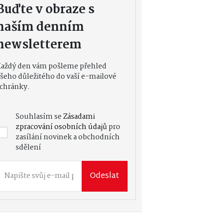
Buďte v obraze s
naším denním
newsletterem
Každý den vám pošleme přehled
šeho důležitého do vaší e-mailové
chránky.
Souhlasím se
Zásadami
zpracování osobních údajů
pro
zasílání novinek a obchodních
sdělení
Odeslat