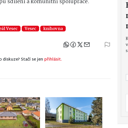
ipu sdílení a komunitní spolupráce.
eál Vesec
Vesec
knihovna
v
Sdílejte článek
s
o diskuze? Stačí se jen
přihlásit.