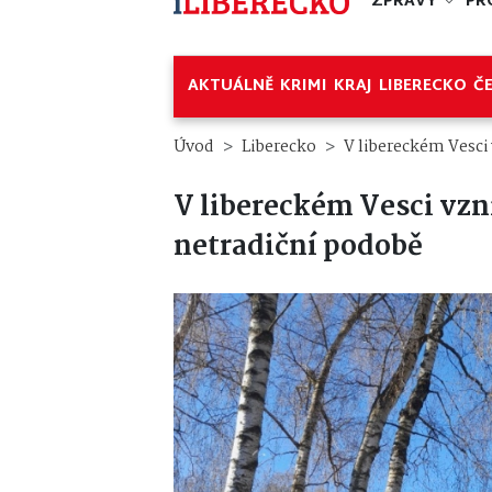
ZPRÁVY
PR
AKTUÁLNĚ
KRIMI
KRAJ
LIBERECKO
Č
Úvod
Liberecko
V libereckém Vesci
V libereckém Vesci vzn
netradiční podobě