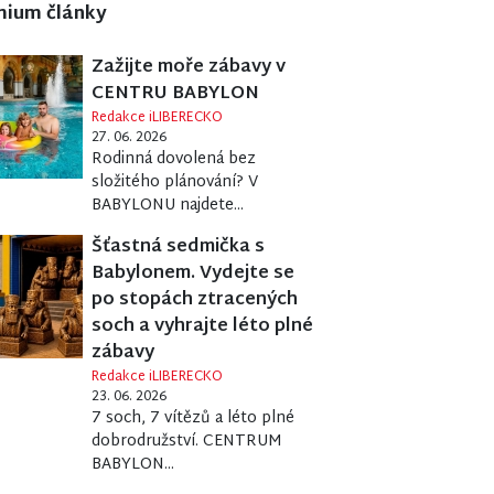
mium články
Zažijte moře zábavy v
CENTRU BABYLON
Redakce iLIBERECKO
27. 06. 2026
Rodinná dovolená bez
složitého plánování? V
BABYLONU najdete...
Šťastná sedmička s
Babylonem. Vydejte se
po stopách ztracených
soch a vyhrajte léto plné
zábavy
Redakce iLIBERECKO
23. 06. 2026
7 soch, 7 vítězů a léto plné
dobrodružství. CENTRUM
BABYLON...