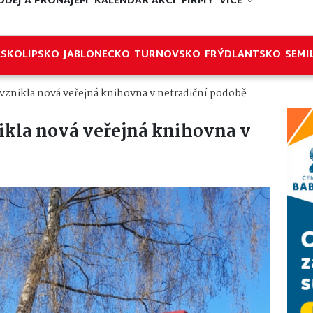
ODEJ A PRONÁJEM
KALENDÁŘ AKCÍ
FIRMY
VÍCE
ESKOLIPSKO
JABLONECKO
TURNOVSKO
FRÝDLANTSKO
SEMI
 vznikla nová veřejná knihovna v netradiční podobě
ikla nová veřejná knihovna v