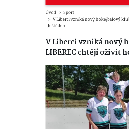
Úvod
Sport
V Liberci vzniká nový hokejbalový kl
Ještědem
V Liberci vzniká nový 
LIBEREC chtějí oživit 