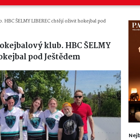
ub. HBC ŠELMY LIBEREC chtějí oživit hokejbal pod
hokejbalový klub. HBC ŠELMY
hokejbal pod Ještědem
Nejb