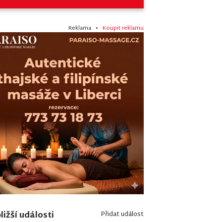
Reklama •
Koupit reklamu
ližší události
Přidat událost