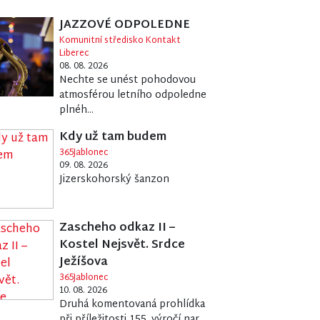
JAZZOVÉ ODPOLEDNE
Komunitní středisko Kontakt
Liberec
08. 08. 2026
Nechte se unést pohodovou
atmosférou letního odpoledne
plnéh...
Kdy už tam budem
365Jablonec
09. 08. 2026
Jizerskohorský šanzon
Zascheho odkaz II –
Kostel Nejsvět. Srdce
Ježíšova
365Jablonec
10. 08. 2026
Druhá komentovaná prohlídka
při příležitosti 155. výročí nar...