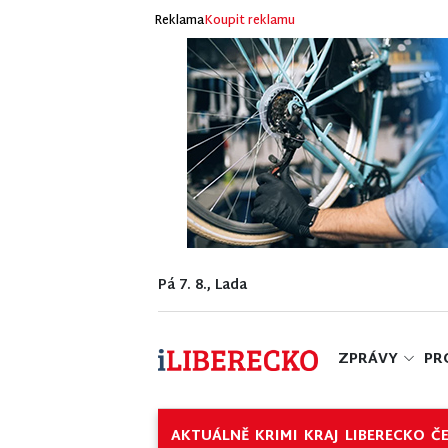
Reklama
Koupit reklamu
Pá 7. 8., Lada
ZPRÁVY
PR
AKTUÁLNĚ
KRIMI
KRAJ
LIBERECKO
Č