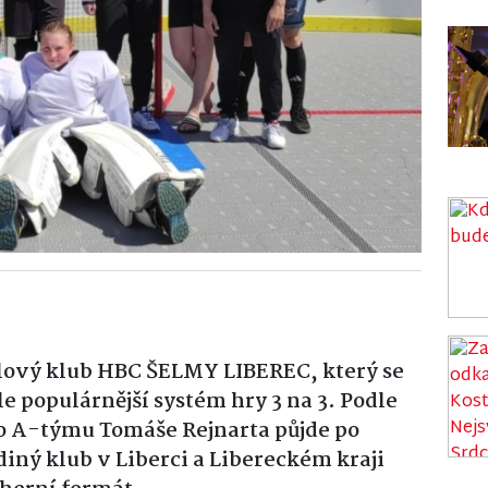
alový klub HBC ŠELMY LIBEREC, který se
e populárnější systém hry 3 na 3. Podle
o A-týmu Tomáše Rejnarta půjde po
diný klub v Liberci a Libereckém kraji