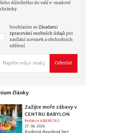
šeho důležitého do vaší e-mailové
chránky.
Souhlasím se
Zásadami
zpracování osobních údajů
pro
zasílání novinek a obchodních
sdělení
Odeslat
mium články
Zažijte moře zábavy v
CENTRU BABYLON
Redakce iLIBERECKO
27. 06. 2026
Rodinná dovolená bez