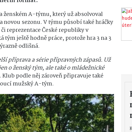
 herní formát.
na ženském A-týmu, který už absolvoval
 na novou sezonu. V týmu působí také hráčky
 či reprezentace České republiky v
ká tým ještě hodně práce, protože hra 3 na 3
ýrazně odlišná.
ší příprava a série přípravných zápasů. Už
jen o ženský tým, ale také o mládežnické
 Klub podle něj zároveň připravuje také
doucí mužský A-tým.