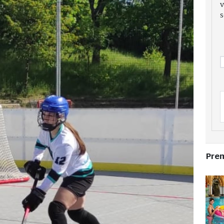
v
s
Pre