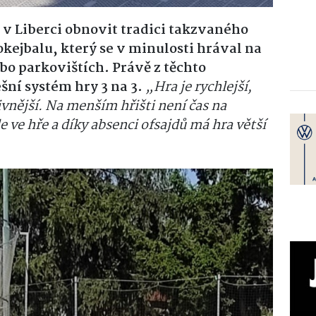
 v Liberci obnovit tradici takzvaného
kejbalu, který se v minulosti hrával na
ebo parkovištích. Právě z těchto
ní systém hry 3 na 3.
„Hra je rychlejší,
ivnější. Na menším hřišti není čas na
 ve hře a díky absenci ofsajdů má hra větší