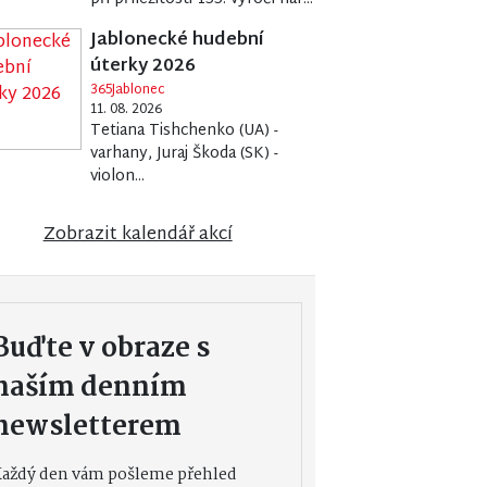
Jablonecké hudební
úterky 2026
365Jablonec
11. 08. 2026
Tetiana Tishchenko (UA) -
varhany, Juraj Škoda (SK) -
violon...
Zobrazit kalendář akcí
Buďte v obraze s
naším denním
newsletterem
Každý den vám pošleme přehled