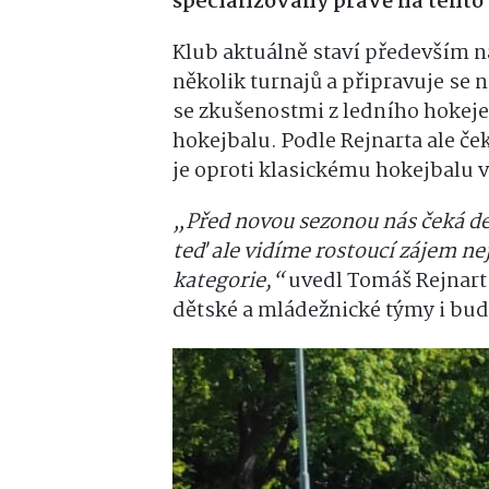
specializovaný právě na tento
Klub aktuálně staví především 
několik turnajů a připravuje se
se zkušenostmi z ledního hokeje
hokejbalu. Podle Rejnarta ale če
je oproti klasickému hokejbalu v
„Před novou sezonou nás čeká del
teď ale vidíme rostoucí zájem ne
kategorie,“
uvedl Tomáš Rejnart.
dětské a mládežnické týmy i bu