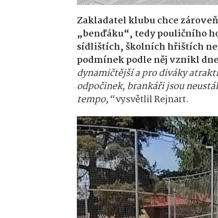
Zakladatel klubu chce zároveň
„benďáku“, tedy pouličního ho
sídlištích, školních hřištích n
podmínek podle něj vznikl dneš
dynamičtější a pro diváky atrakt
odpočinek, brankáři jsou neustále
tempo,“
vysvětlil Rejnart.