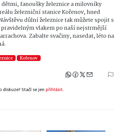
s dětmi, fanoušky železnice a milovníky
reálu železniční stanice Kořenov, hned
ávštěvu důlní železnice tak můžete spojit s
 pravidelným vlakem po naší nejstrmější
arrachova. Zabalte svačiny, nasedat, léto na
ná.
eznice
Kořenov
Sdílejte článek
o diskuze? Stačí se jen
přihlásit.