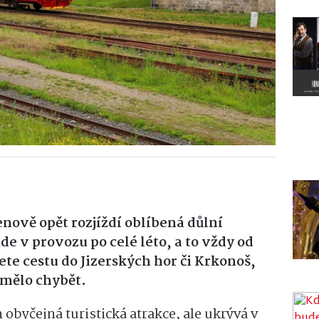
enově opět rozjíždí oblíbená důlní
de v provozu po celé léto, a to vždy od
ete cestu do Jizerských hor či Krkonoš,
mělo chybět.
 obyčejná turistická atrakce, ale ukrývá v