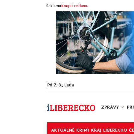
Reklama
Koupit reklamu
Pá 7. 8., Lada
ZPRÁVY
PR
AKTUÁLNĚ
KRIMI
KRAJ
LIBERECKO
Č