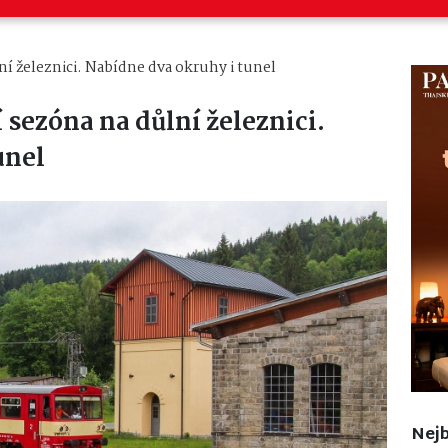
ní železnici. Nabídne dva okruhy i tunel
 sezóna na důlní železnici.
unel
Nejb