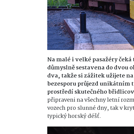
Na malé i velké pasažéry čeká t
důmyslně sestavena do dvou ok
dva, takže si zážitek užijete
bezesporu průjezd unikátním 
prostředí skutečného břidlico
připraveni na všechny letní rozm
vozech pro slunné dny, tak v kry
typický horský déšť.