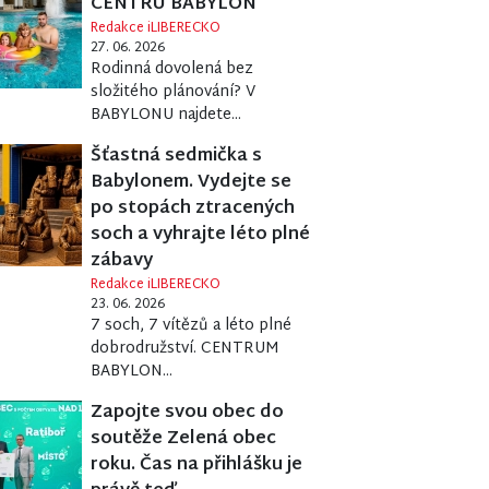
CENTRU BABYLON
Redakce iLIBERECKO
27. 06. 2026
Rodinná dovolená bez
složitého plánování? V
BABYLONU najdete...
Šťastná sedmička s
Babylonem. Vydejte se
po stopách ztracených
soch a vyhrajte léto plné
zábavy
Redakce iLIBERECKO
23. 06. 2026
7 soch, 7 vítězů a léto plné
dobrodružství. CENTRUM
BABYLON...
Zapojte svou obec do
soutěže Zelená obec
roku. Čas na přihlášku je