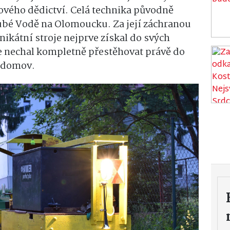
ového dědictví. Celá technika původně
rubé Vodě na Olomoucku. Za její záchranou
nikátní stroje nejprve získal do svých
e nechal kompletně přestěhovat právě do
ý domov.