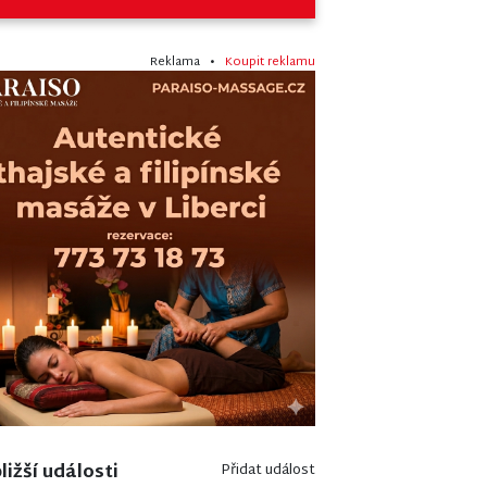
Reklama •
Koupit reklamu
ližší události
Přidat událost