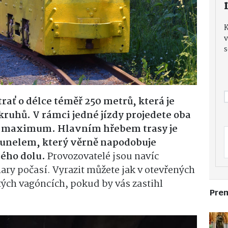
v
s
rať o délce téměř 250 metrů, která je
ruhů. V rámci jedné jízdy projedete oba
 na maximum. Hlavním hřebem trasy je
tunelem, který věrně napodobuje
vého dolu.
Provozovatelé jsou navíc
ary počasí. Vyrazit můžete jak v otevřených
tých vagóncích, pokud by vás zastihl
Pre