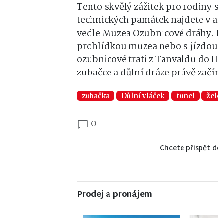
Tento skvělý zážitek pro rodiny 
technických památek najdete v a
vedle Muzea Ozubnicové dráhy. N
prohlídkou muzea nebo s jízdou
ozubnicové trati z Tanvaldu do H
zubačce a důlní dráze právě začí
zubačka
Důlní vláček
tunel
žel
0
Chcete přispět d
Prodej a pronájem