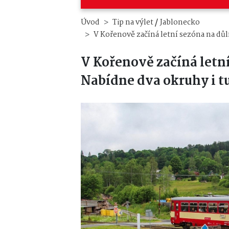
/
Úvod
Tip na výlet
Jablonecko
V Kořenově začíná letní sezóna na důl
V Kořenově začíná letní
Nabídne dva okruhy i t