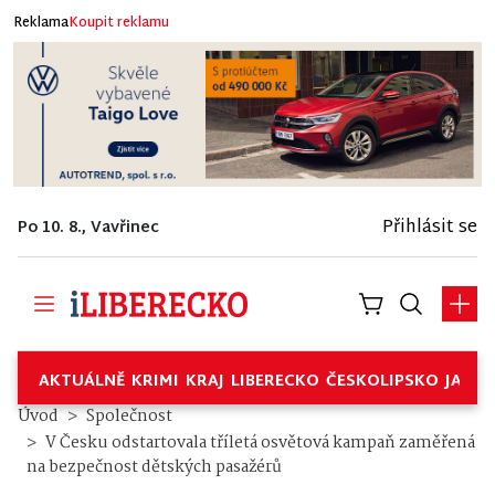
Reklama
Koupit reklamu
Přihlásit se
Po 10. 8., Vavřinec
AKTUÁLNĚ
KRIMI
KRAJ
LIBERECKO
ČESKOLIPSKO
JABL
Úvod
Společnost
V Česku odstartovala tříletá osvětová kampaň zaměřená
na bezpečnost dětských pasažérů