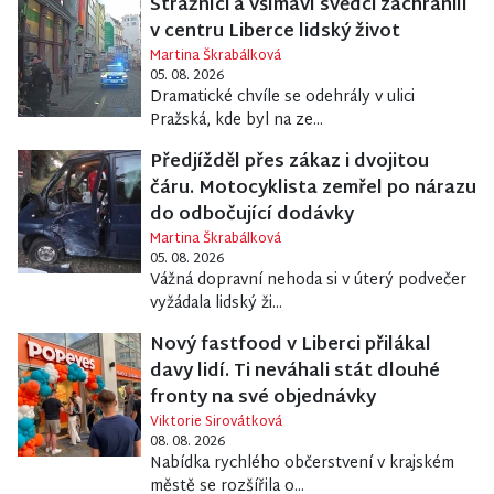
Strážníci a všímaví svědci zachránili
v centru Liberce lidský život
Martina Škrabálková
05. 08. 2026
Dramatické chvíle se odehrály v ulici
Pražská, kde byl na ze...
Předjížděl přes zákaz i dvojitou
čáru. Motocyklista zemřel po nárazu
do odbočující dodávky
Martina Škrabálková
05. 08. 2026
Vážná dopravní nehoda si v úterý podvečer
vyžádala lidský ži...
Nový fastfood v Liberci přilákal
davy lidí. Ti neváhali stát dlouhé
fronty na své objednávky
Viktorie Sirovátková
08. 08. 2026
Nabídka rychlého občerstvení v krajském
městě se rozšířila o...