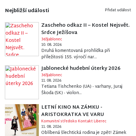
Nejbližší události
Přidat událost
Zascheho odkaz II – Kostel Nejsvět.
Srdce Ježíšova
365Jablonec
10. 08. 2026
Druhá komentovaná prohlídka při
příležitosti 155. výročí nar...
Jablonecké hudební úterky 2026
365Jablonec
11. 08. 2026
Tetiana Tishchenko (UA) - varhany, Juraj
Škoda (SK) - violon...
LETNÍ KINO NA ZÁMKU -
ARISTOKRATKA VE VARU
Komunitní středisko Kontakt Liberec
11. 08. 2026
Oblíbená šlechtická rodina je zpět! Zámek