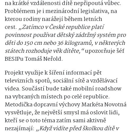
na krátké vzdálenosti dítě nepřipoutá vůbec.
Problémem je i mezinárodní legislativa, na
kterou rodiny narážejí během letních
cest.
„Zatímco v České republice platí
povinnost používat dětský zádržný systém pro
děti do 150 cm nebo 36 kilogramů, v některých
státech rozhoduje věk dítěte,“
upozorňuje šéf
BESIPu Tomáš Neřold.
Projekt využije k šíření informací pět
televizních spotů, sociální sítě a vzdělávací
videa. Součástí bude také mobilní roadshow
na vybraných místech po celé republice.
Metodička dopravní výchovy Markéta Novotná
vysvětluje, že největší smysl má oslovit lidi,
kteří se o toto téma zatím sami aktivně
nezajímají:
„Když vidíte před školkou dítě v