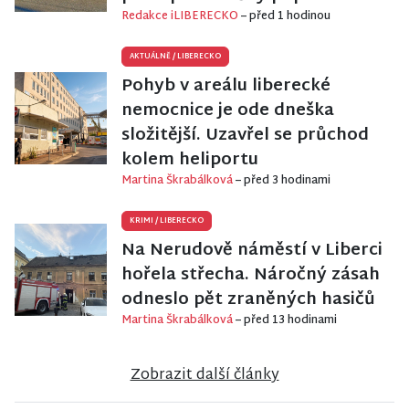
Redakce iLIBERECKO
– před 1 hodinou
AKTUÁLNĚ
/
LIBERECKO
Pohyb v areálu liberecké
nemocnice je ode dneška
složitější. Uzavřel se průchod
kolem heliportu
Martina Škrabálková
– před 3 hodinami
KRIMI
/
LIBERECKO
Na Nerudově náměstí v Liberci
hořela střecha. Náročný zásah
odneslo pět zraněných hasičů
Martina Škrabálková
– před 13 hodinami
Zobrazit další články