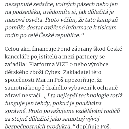
nezapnuté sedačce, volných pásech nebo jen
na podsedáku, uvědomíte si, jak důležitá je
masová osvěta. Proto věřím, že tato kampaň
pomůže dostat ověřené informace k tisícům
rodin po celé České republice.“
Celou akci financuje Fond zábrany škod České
kanceláře pojistitelů a mezi partnery se
zařadila i Platforma VIZE 0 nebo výrobce
dětského zboží Cybex. Zakladatel této
společnosti Martin Poš upozorňuje, že
samotná koupě drahého vybavení k ochraně
zdraví nestačí.
„I ta nejlepší technologie totiž
funguje jen tehdy, pokud je používána
správně. Proto považujeme vzdělávání rodičů
za stejně důležité jako samotný vývoj
bezpečnostních produktů,“
doplňuje Poš.