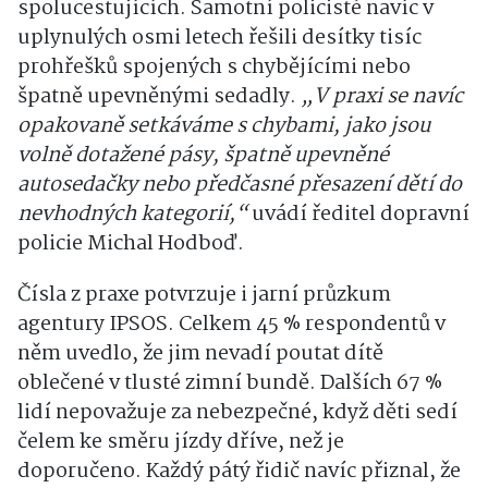
spolucestujících. Samotní policisté navíc v
uplynulých osmi letech řešili desítky tisíc
prohřešků spojených s chybějícími nebo
špatně upevněnými sedadly.
„V praxi se navíc
opakovaně setkáváme s chybami, jako jsou
volně dotažené pásy, špatně upevněné
autosedačky nebo předčasné přesazení dětí do
nevhodných kategorií,“
uvádí ředitel dopravní
policie Michal Hodboď.
Čísla z praxe potvrzuje i jarní průzkum
agentury IPSOS. Celkem 45 % respondentů v
něm uvedlo, že jim nevadí poutat dítě
oblečené v tlusté zimní bundě. Dalších 67 %
lidí nepovažuje za nebezpečné, když děti sedí
čelem ke směru jízdy dříve, než je
doporučeno. Každý pátý řidič navíc přiznal, že