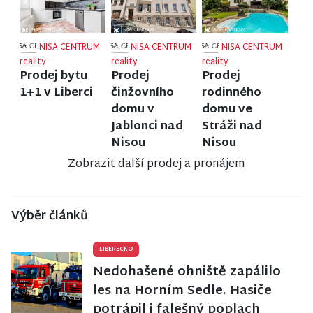
NISA CENTRUM
NISA CENTRUM
NISA CENTRUM
reality
reality
reality
Prodej bytu
Prodej
Prodej
1+1 v Liberci
činžovního
rodinného
domu v
domu ve
Jablonci nad
Stráži nad
Nisou
Nisou
Zobrazit další prodej a pronájem
Výběr článků
LIBERECKO
Nedohašené ohniště zapálilo
les na Horním Sedle. Hasiče
potrápil i falešný poplach