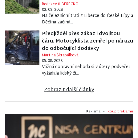
Redakce iLIBERECKO
02. 08. 2026
Na železniční trati z Liberce do České Lípy a
Děčína začíná...
Předjížděl přes zákaz i dvojitou
čáru. Motocyklista zemřel po nárazu
do odbočující dodávky
Martina Škrabálková
05. 08. 2026
Vážná dopravní nehoda si v úterý podvečer
vyžádala lidský ži...
Zobrazit další články
Reklama •
Koupit reklamu