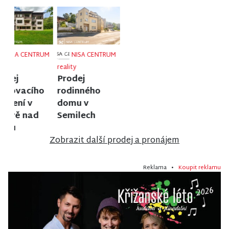
NISA CENTRUM
NISA CENTRUM
NISA CENTRUM
reality
reality
reality
Prodej
Prodej
Prodej
rodinného
rodinného
rodinného
domu ve
domu v
domu ve
Frýdlantu
Poniklé
Stráži nad
Nisou
Zobrazit další prodej a pronájem
Reklama •
Koupit reklamu