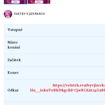
SVATBY V JIZERKÁCH
Vstupné
Místo
konání
Začátek
Konec
https://veletrh.svatbyvjiz
Odkaz
Hn__ioknVoBkD&gclid=CjwKCAiA74G9B