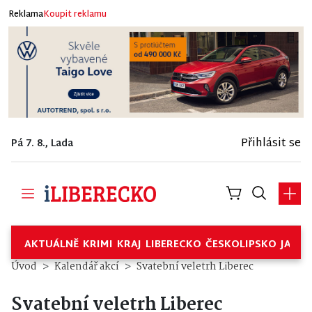
Reklama
Koupit reklamu
Přihlásit se
Pá 7. 8., Lada
AKTUÁLNĚ
KRIMI
KRAJ
LIBERECKO
ČESKOLIPSKO
JABL
Úvod
Kalendář akcí
Svatební veletrh Liberec
Svatební veletrh Liberec