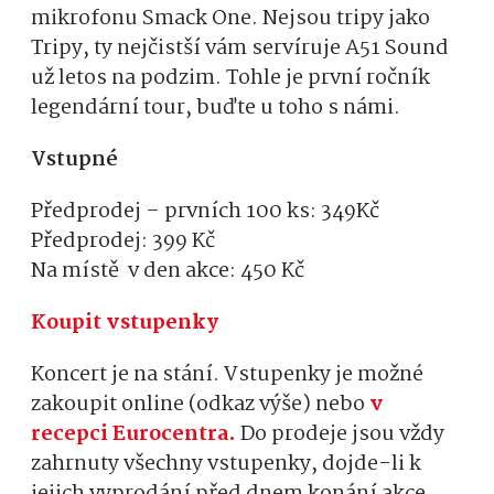
mikrofonu Smack One. Nejsou tripy jako
Tripy, ty nejčistší vám servíruje A51 Sound
už letos na podzim. Tohle je první ročník
legendární tour, buďte u toho s námi.
Vstupné
Předprodej – prvních 100 ks: 349Kč
Předprodej: 399 Kč
Na místě v den akce: 450 Kč
Koupit vstupenky
Koncert je na stání. Vstupenky je možné
zakoupit online (odkaz výše) nebo
v
recepci Eurocentra.
Do prodeje jsou vždy
zahrnuty všechny vstupenky, dojde-li k
jejich vyprodání před dnem konání akce,