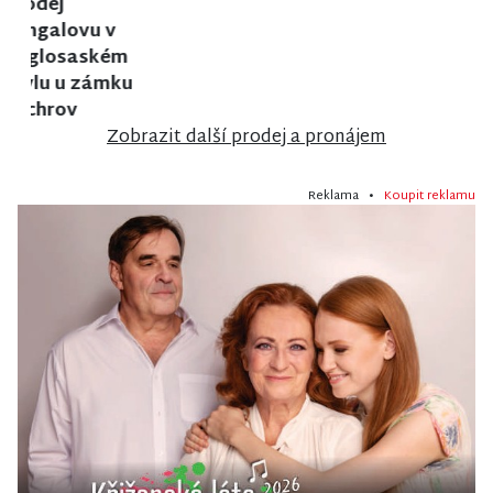
Prodej
Prodej
Prodej
činžovního
rodinného
rodinného
domu v
domu ve
domu v
Jablonci nad
Vrchlabí
Semilech
Nisou
Zobrazit další prodej a pronájem
Reklama •
Koupit reklamu