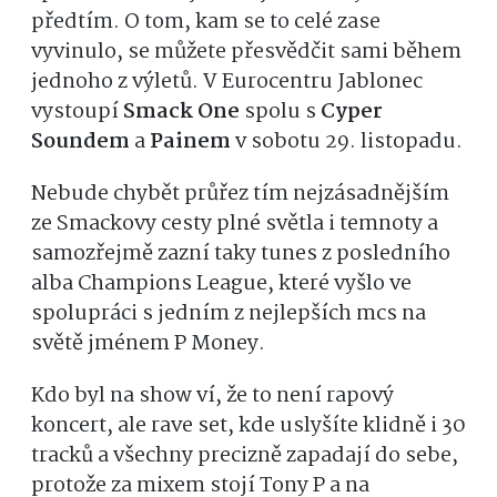
předtím. O tom, kam se to celé zase
vyvinulo, se můžete přesvědčit sami během
jednoho z výletů. V Eurocentru Jablonec
vystoupí
Smack One
spolu s
Cyper
Soundem
a
Painem
v sobotu 29. listopadu.
Nebude chybět průřez tím nejzásadnějším
ze Smackovy cesty plné světla i temnoty a
samozřejmě zazní taky tunes z posledního
alba Champions League, které vyšlo ve
spolupráci s jedním z nejlepších mcs na
světě jménem P Money.
Kdo byl na show ví, že to není rapový
koncert, ale rave set, kde uslyšíte klidně i 30
tracků a všechny precizně zapadají do sebe,
protože za mixem stojí Tony P a na