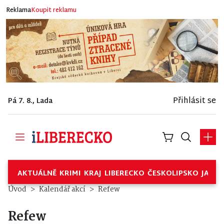
Reklama
Koupit reklamu
Přihlásit se
Pá 7. 8., Lada
AKTUÁLNĚ
KRIMI
KRAJ
LIBERECKO
ČESKOLIPSKO
JABL
Úvod
Kalendář akcí
Refew
Refew