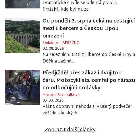
Dramatické chvíle se odehrály v ulici
Pražská, kde byl na ze...
Od pondělí 3. srpna čeká na cestující
mezi Libercem a Českou Lípou
omezení
Redakce iLIBERECKO
02. 08. 2026
Na železniční trati z Liberce do České Lípy a
Děčína začíná...
Předjížděl přes zákaz i dvojitou
čáru. Motocyklista zemřel po nárazu
do odbočující dodávky
Martina Škrabálková
05. 08. 2026
Vážná dopravní nehoda si v úterý podvečer
vyžádala lidský ži...
Zobrazit další články