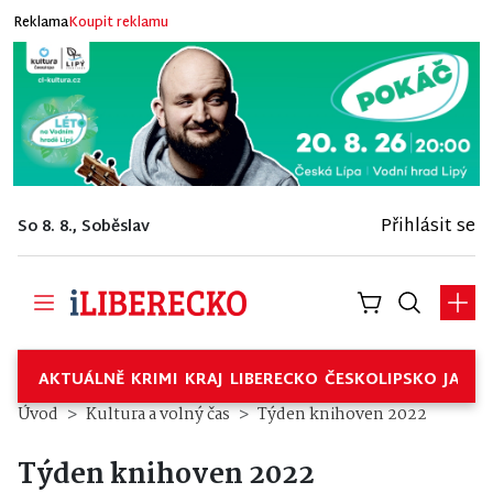
Reklama
Koupit reklamu
Přihlásit se
So 8. 8., Soběslav
AKTUÁLNĚ
KRIMI
KRAJ
LIBERECKO
ČESKOLIPSKO
JABL
Úvod
Kultura a volný čas
Týden knihoven 2022
Týden knihoven 2022