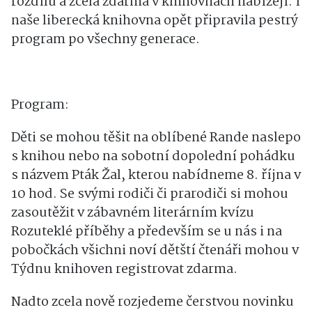
rozdílu a zcela zdarma v knihovnách nabízejí. I
naše liberecká knihovna opět připravila pestrý
program po všechny generace.
Program:
Děti se mohou těšit na oblíbené Rande naslepo
s knihou nebo na sobotní dopolední pohádku
s názvem Pták Žal, kterou nabídneme 8. října v
10 hod. Se svými rodiči či prarodiči si mohou
zasoutěžit v zábavném literárním kvízu
Rozuteklé příběhy a především se u nás i na
pobočkách všichni noví dětští čtenáři mohou v
Týdnu knihoven registrovat zdarma.
Nadto zcela nově rozjedeme čerstvou novinku