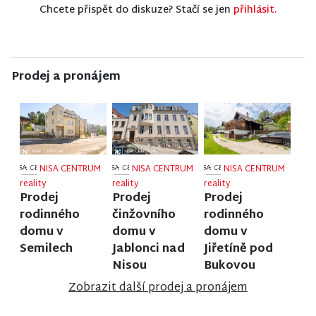
Chcete přispět do diskuze? Stačí se jen
přihlásit.
Prodej a pronájem
NISA CENTRUM
NISA CENTRUM
NISA CENTRUM
reality
reality
reality
Prodej
Prodej
Prodej
rodinného
činžovního
rodinného
domu v
domu v
domu v
Semilech
Jablonci nad
Jiřetíně pod
Nisou
Bukovou
Zobrazit další prodej a pronájem