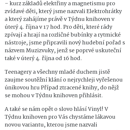
– kurz základů elektřiny a magnetismu pro
zvídavé děti, který jsme nazvali Elektrohrátky
a který zahájíme právě v Týdnu knihoven v
úterý 4. října v 17 hod. Pro děti, které rády
zpívají a hrají na rozličné bubínky a rytmické
nástroje, jsme připravili nový hudební pořad s
názvem Muzizvuky, jenž se poprvé uskuteční
také v úterý 4. října od 16 hod.
Teenagery a všechny mladé duchem jistě
zaujme soutěžní klání o nejrychleji vyřešenou
únikovou hru Případ ztracené knihy, do nějž
se mohou v Týdnu knihoven přihlásit.
A také se nám opět o slovo hlásí Vinyl! V
Týdnu knihoven pro Vás chystáme lákavou
novou variantu, kterou jsme nazvali