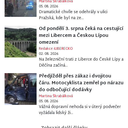
Martina Škrabálková
05. 08. 2026
Dramatické chvíle se odehrály v ulici
Pražská, kde byl na ze...
Od pondělí 3. srpna čeká na cestující
mezi Libercem a Českou Lípou
omezení
Redakce iLIBERECKO
02. 08. 2026
Na železniční trati z Liberce do České Lípy a
Děčína začíná...
Předjížděl přes zákaz i dvojitou
čáru. Motocyklista zemřel po nárazu
do odbočující dodávky
Martina Škrabálková
05. 08. 2026
Vážná dopravní nehoda si v úterý podvečer
vyžádala lidský ži...