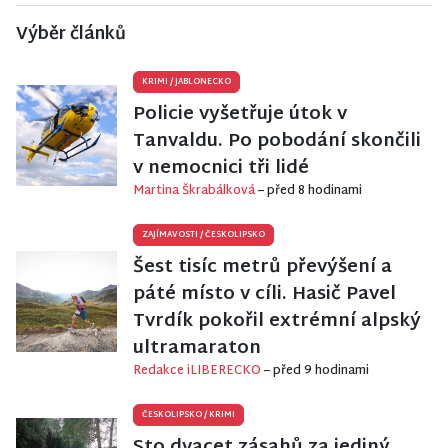
Výběr článků
KRIMI
/
JABLONECKO
Policie vyšetřuje útok v
Tanvaldu. Po pobodání skončili
v nemocnici tři lidé
Martina Škrabálková
– před 8 hodinami
ZAJÍMAVOSTI
/
ČESKOLIPSKO
Šest tisíc metrů převýšení a
páté místo v cíli. Hasič Pavel
Tvrdík pokořil extrémní alpský
ultramaraton
Redakce iLIBERECKO
– před 9 hodinami
ČESKOLIPSKO
/
KRIMI
Sto dvacet zásahů za jediný