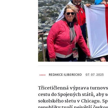
REDAKCE ILIBERECKO
07. 07. 2025
Třicetičlenná výprava turnovs
cestu do Spojených států, aby 
sokolského sletu v Chicagu
. S
republiky tvoří největší českou