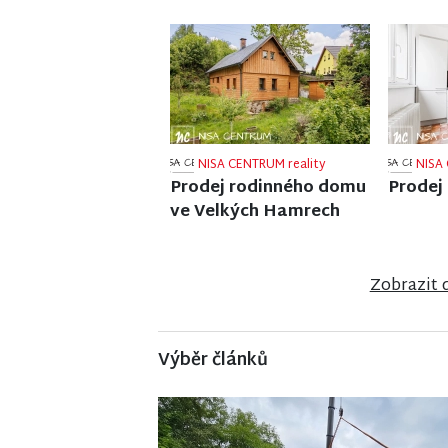
NISA CENTRUM reality
NISA 
Prodej činžovního domu
Prodej
v Jablonci nad Nisou
v Ponik
Zobrazit 
Výběr článků