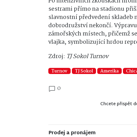
Po intenzivních zkouškách hrom
sestrami přímo na stadionu přiš
slavnostní předvedení skladeb 
dobrodružství nekončí. Výpravu
zámořských místech, přičemž se z
vlajka, symbolizující hrdou repr
Zdroj:
TJ Sokol Turnov
Turnov
TJ Sokol
Amerika
Chic
0
Chcete přispět d
Prodej a pronájem