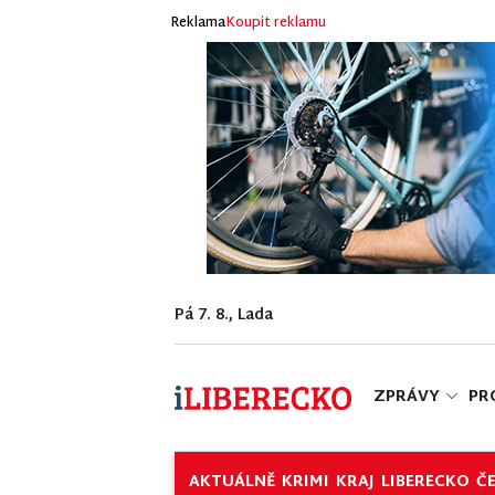
Reklama
Koupit reklamu
Pá 7. 8., Lada
ZPRÁVY
PR
AKTUÁLNĚ
KRIMI
KRAJ
LIBERECKO
Č