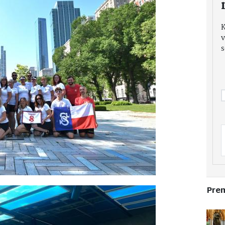
v
s
Pre