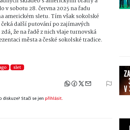
adných skladeb s americkými bratry a
lo v sobotu 28. června 2025 na řadu
na americkém sletu. Tím však sokolské
 čeká další putování po zajímavých
dá, že na řadě z nich vlaje turnovská
ezentaci města a české sokolské tradice.
ago
slet
Sdílejte článek
o diskuze? Stačí se jen
přihlásit.