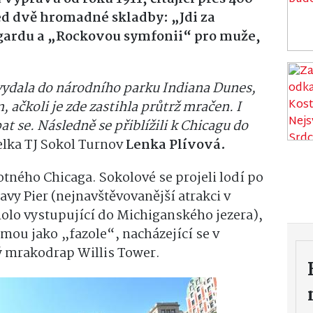
d dvě hromadné skladby: „Jdi za
 gardu a „Rockovou symfonii“ pro muže,
 vydala do národního parku Indiana Dunes,
 ačkoli je zde zastihla průtrž mračen. I
at se. Následně se přiblížili k Chicagu do
elka TJ Sokol Turnov
Lenka Plívová.
tného Chicaga. Sokolové se projeli lodí po
avy Pier (nejnavštěvovanější atrakci v
olo vystupující do Michiganského jezera),
mou jako „fazole“, nacházející se v
ý mrakodrap Willis Tower.