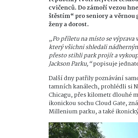
cvičenců. Do zámoří vezou hne
štěstím“ pro seniory a věrnou
ženy a dorost.
„Po příletu na místo se výprava
který všichni shledali nádherným,
přesto stihli park projít a vykoup
Jackson Parku,“
popisuje jednat
Další dny patřily poznávání samo
tamních kanálech, prohlédli si N
Chicagu, přes kilometr dlouhé m
ikonickou sochu Cloud Gate, zná
Millenium parku, a také ikonick