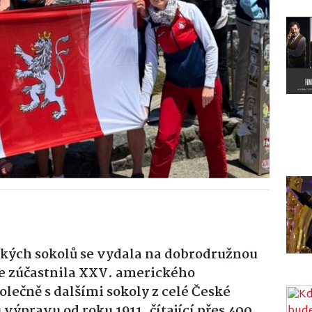
kých sokolů se vydala na dobrodružnou
se zúčastnila
XXV. amerického
polečně s dalšími sokoly z celé České
 výpravu od roku 1911, čítající přes 400