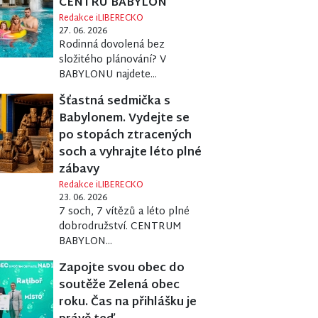
CENTRU BABYLON
Redakce iLIBERECKO
27. 06. 2026
Rodinná dovolená bez
složitého plánování? V
BABYLONU najdete...
Šťastná sedmička s
Babylonem. Vydejte se
po stopách ztracených
soch a vyhrajte léto plné
zábavy
Redakce iLIBERECKO
23. 06. 2026
7 soch, 7 vítězů a léto plné
dobrodružství. CENTRUM
BABYLON...
Zapojte svou obec do
soutěže Zelená obec
roku. Čas na přihlášku je