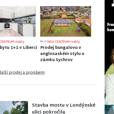
CENTRUM reality
NISA CENTRUM reality
 rodinného domu
Prodej bytu 2+1 v
lé
Jilemnici
další prodej a pronájem
Stavba mostu v Londýnské
ulici pokročila