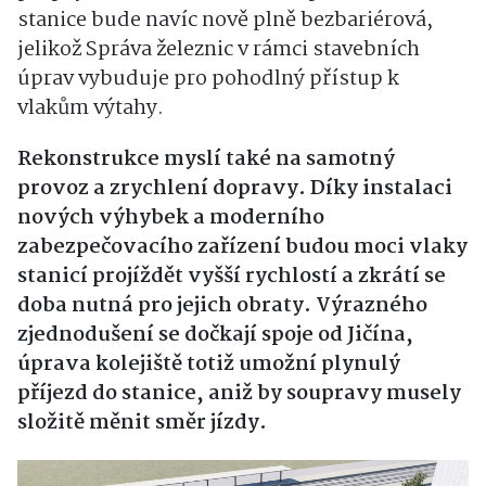
stanice bude navíc nově plně bezbariérová,
jelikož Správa železnic v rámci stavebních
úprav vybuduje pro pohodlný přístup k
vlakům výtahy.
Rekonstrukce myslí také na samotný
provoz a zrychlení dopravy. Díky instalaci
nových výhybek a moderního
zabezpečovacího zařízení budou moci vlaky
stanicí projíždět vyšší rychlostí a zkrátí se
doba nutná pro jejich obraty. Výrazného
zjednodušení se dočkají spoje od Jičína,
úprava kolejiště totiž umožní plynulý
příjezd do stanice, aniž by soupravy musely
složitě měnit směr jízdy.