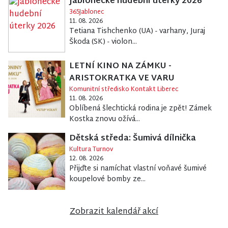
Jablonecké hudební úterky 2026
365Jablonec
11. 08. 2026
Tetiana Tishchenko (UA) - varhany, Juraj
Škoda (SK) - violon...
LETNÍ KINO NA ZÁMKU -
ARISTOKRATKA VE VARU
Komunitní středisko Kontakt Liberec
11. 08. 2026
Oblíbená šlechtická rodina je zpět! Zámek
Kostka znovu ožívá...
Dětská středa: Šumivá dílnička
Kultura Turnov
12. 08. 2026
Přijďte si namíchat vlastní voňavé šumivé
koupelové bomby ze...
Zobrazit kalendář akcí