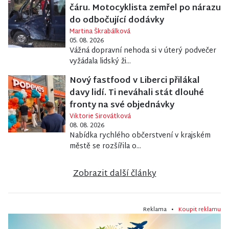
čáru. Motocyklista zemřel po nárazu
do odbočující dodávky
Martina Škrabálková
05. 08. 2026
Vážná dopravní nehoda si v úterý podvečer
vyžádala lidský ži...
Nový fastfood v Liberci přilákal
davy lidí. Ti neváhali stát dlouhé
fronty na své objednávky
Viktorie Sirovátková
08. 08. 2026
Nabídka rychlého občerstvení v krajském
městě se rozšířila o...
Zobrazit další články
Reklama •
Koupit reklamu