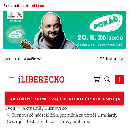
Reklama
Koupit reklamu
Přihlásit se
Po 10. 8., Vavřinec
AKTUÁLNĚ
KRIMI
KRAJ
LIBERECKO
ČESKOLIPSKO
JABL
/
Úvod
Aktuálně
Turnovsko
Turnovské nádraží čeká proměna za téměř 2 miliardy.
Cestující dostanou bezbariérový podchod