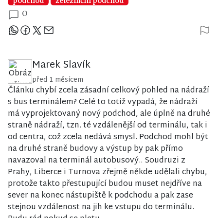
podchod
železniční podchod
0
Sdílejte článek
Marek Slavík
před 1 měsícem
Článku chybí zcela zásadní celkový pohled na nádraží
s bus terminálem? Celé to totiž vypadá, že nádraží
má vyprojektovaný nový podchod, ale úplně na druhé
straně nádraží, tzn. té vzdálenější od terminálu, tak i
od centra, což zcela nedává smysl. Podchod mohl být
na druhé straně budovy a výstup by pak přímo
navazoval na terminál autobusový.. Soudruzi z
Prahy, Liberce i Turnova zřejmě někde udělali chybu,
protože takto přestupující budou muset nejdříve na
sever na konec nástupiště k podchodu a pak zase
stejnou vzdálenost na jih ke vstupu do terminálu.