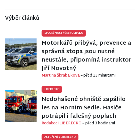
Výběr článků
SPOLEČNOST
/
ČESKOLIPSKO
Motorkářů přibývá, prevence a
správná stopa jsou nutné
neustále, připomíná instruktor
Jiří Novotný
Martina Škrabálková
– před 13 minutami
LIBERECKO
Nedohašené ohniště zapálilo
les na Horním Sedle. Hasiče
potrápil i falešný poplach
Redakce iLIBERECKO
– před 3 hodinami
AKTUÁLNĚ
/
LIBERECKO