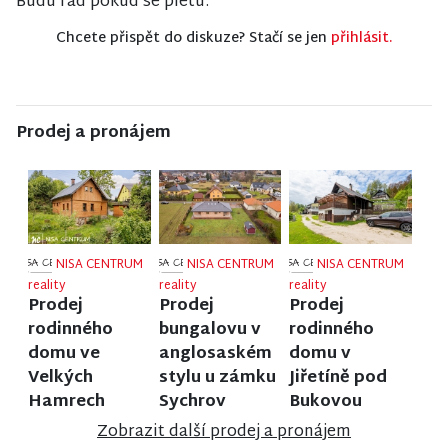
Budu rád pokud se pletu.
Chcete přispět do diskuze? Stačí se jen
přihlásit.
Prodej a pronájem
NISA CENTRUM
NISA CENTRUM
NISA CENTRUM
reality
reality
reality
Prodej
Prodej
Prodej
rodinného
bungalovu v
rodinného
domu ve
anglosaském
domu v
Velkých
stylu u zámku
Jiřetíně pod
Hamrech
Sychrov
Bukovou
Zobrazit další prodej a pronájem