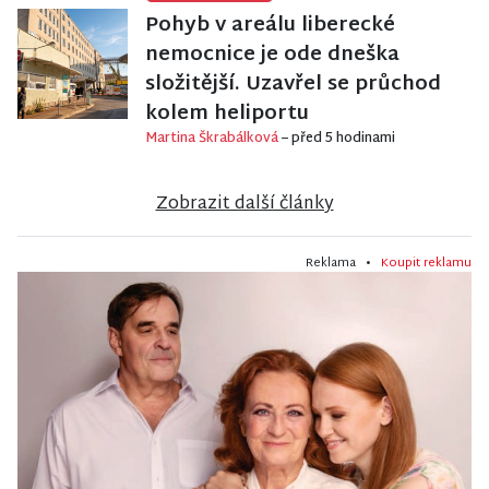
Pohyb v areálu liberecké
nemocnice je ode dneška
složitější. Uzavřel se průchod
kolem heliportu
Martina Škrabálková
– před 5 hodinami
Zobrazit další články
Reklama •
Koupit reklamu