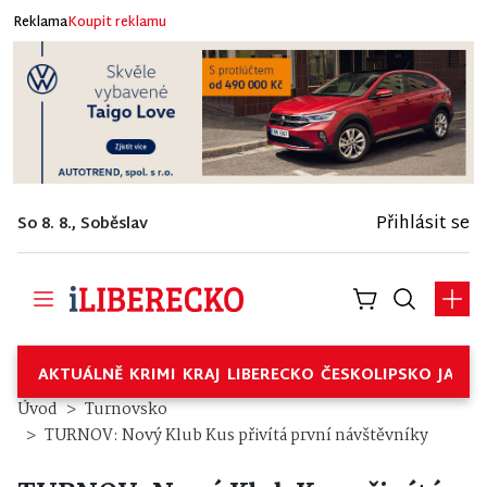
Reklama
Koupit reklamu
Přihlásit se
So 8. 8., Soběslav
AKTUÁLNĚ
KRIMI
KRAJ
LIBERECKO
ČESKOLIPSKO
JABL
Úvod
Turnovsko
TURNOV: Nový Klub Kus přivítá první návštěvníky