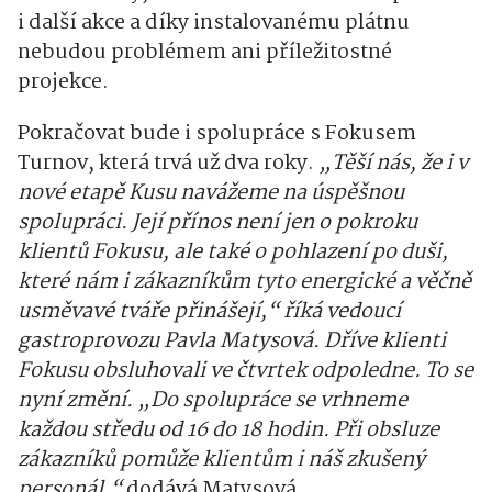
i další akce a díky instalovanému plátnu
nebudou problémem ani příležitostné
projekce.
Pokračovat bude i spolupráce s Fokusem
Turnov, která trvá už dva roky.
„Těší nás, že i v
nové etapě Kusu navážeme na úspěšnou
spolupráci. Její přínos není jen o pokroku
klientů Fokusu, ale také o pohlazení po duši,
které nám i zákazníkům tyto energické a věčně
usměvavé tváře přinášejí,“ říká vedoucí
gastroprovozu Pavla Matysová. Dříve klienti
Fokusu obsluhovali ve čtvrtek odpoledne. To se
nyní změní. „Do spolupráce se vrhneme
každou středu od 16 do 18 hodin. Při obsluze
zákazníků pomůže klientům i náš zkušený
personál,“
dodává Matysová.