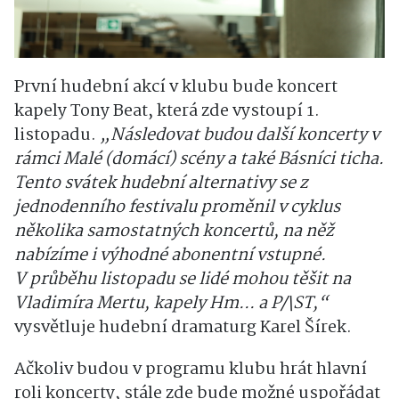
První hudební akcí v klubu bude koncert
kapely Tony Beat, která zde vystoupí 1.
listopadu.
„Následovat budou další koncerty v
rámci Malé (domácí) scény a také Básníci ticha.
Tento svátek hudební alternativy se z
jednodenního festivalu proměnil v cyklus
několika samostatných koncertů, na něž
nabízíme i výhodné abonentní vstupné.
V průběhu listopadu se lidé mohou těšit na
Vladimíra Mertu, kapely Hm... a
P/\ST,“
vysvětluje hudební dramaturg Karel Šírek.
Ačkoliv budou v programu klubu hrát hlavní
roli koncerty, stále zde bude možné uspořádat