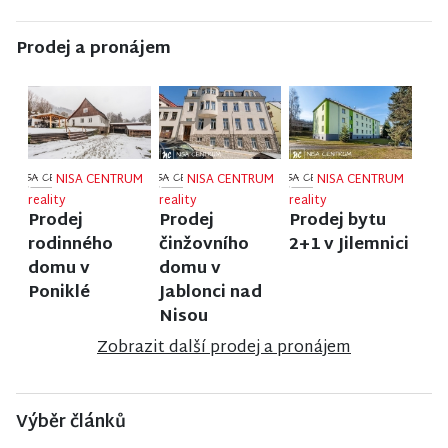
Prodej a pronájem
NISA CENTRUM
NISA CENTRUM
NISA CENTRUM
reality
reality
reality
Prodej
Prodej
Prodej bytu
rodinného
činžovního
2+1 v Jilemnici
domu v
domu v
Poniklé
Jablonci nad
Nisou
Zobrazit další prodej a pronájem
Výběr článků