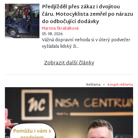
Předjížděl přes zákaz i dvojitou
čáru. Motocyklista zemřel po nárazu
do odbočující dodávky
Martina Škrabálková
05. 08. 2026
Vážná dopravní nehoda si v úterý podvečer
vyžádala lidský ži...
Zobrazit další články
Reklama •
Koupit reklamu