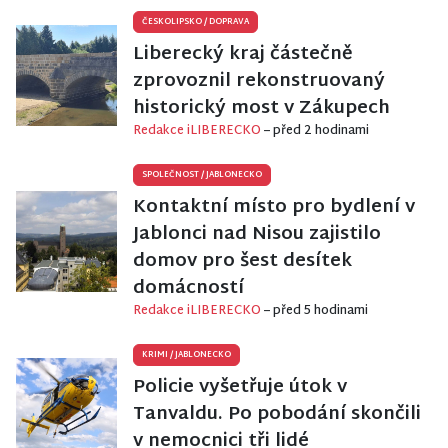
ČESKOLIPSKO
/
DOPRAVA
Liberecký kraj částečně
zprovoznil rekonstruovaný
historický most v Zákupech
Redakce iLIBERECKO
– před 2 hodinami
SPOLEČNOST
/
JABLONECKO
Kontaktní místo pro bydlení v
Jablonci nad Nisou zajistilo
domov pro šest desítek
domácností
Redakce iLIBERECKO
– před 5 hodinami
KRIMI
/
JABLONECKO
Policie vyšetřuje útok v
Tanvaldu. Po pobodání skončili
v nemocnici tři lidé