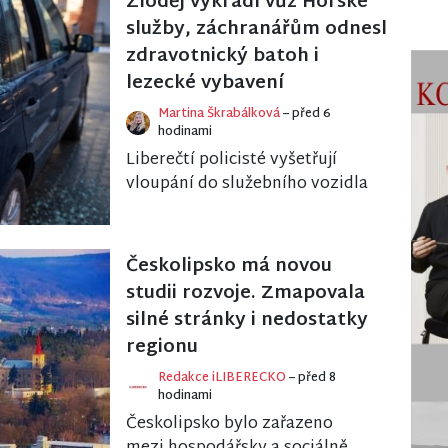
Zloděj vykradl vůz Horské
služby, záchranářům odnesl
zdravotnický batoh i
lezecké vybavení
Martina Škrabálková
– před 6
hodinami
Liberečtí policisté vyšetřují
vloupání do služebního vozidla
Horské služby ČR, ke kterému
došlo koncem června v
Březinově ulici. Z...
Českolipsko má novou
studii rozvoje. Zmapovala
silné stránky i nedostatky
regionu
Redakce iLIBERECKO
– před 8
hodinami
Českolipsko bylo zařazeno