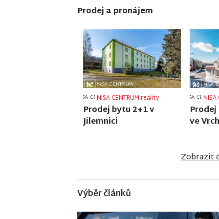
Prodej a pronájem
NISA CENTRUM reality
NISA 
Prodej rodinného domu
Prodej
ve Frýdlantu
v Jiřet
Zobrazit 
Výběr článků