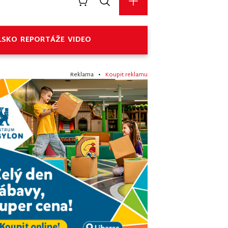
LSKO
REPORTÁŽE
VIDEO
Reklama •
Koupit reklamu