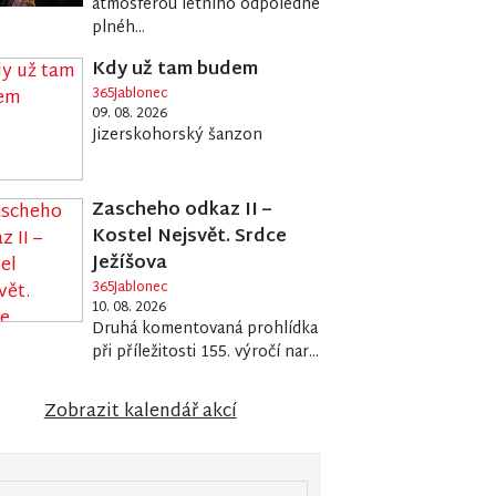
atmosférou letního odpoledne
plnéh...
Kdy už tam budem
365Jablonec
09. 08. 2026
Jizerskohorský šanzon
Zascheho odkaz II –
Kostel Nejsvět. Srdce
Ježíšova
365Jablonec
10. 08. 2026
Druhá komentovaná prohlídka
při příležitosti 155. výročí nar...
Zobrazit kalendář akcí