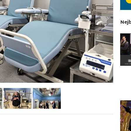
Next
Nejb