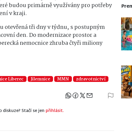
teré budou primárně využívány pro potřeby
Pre
ní v kraji.
u otevřená tři dny v týdnu, s postupným
covní den. Do modernizace prostor a
iberecká nemocnice zhruba čtyři miliony
ice Liberec
Jilemnice
MMN
zdravotnictví
Sdílejte článek
o diskuze? Stačí se jen
přihlásit.