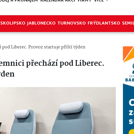
ODEJ A PRONÁJEM
KALENDÁŘ AKCÍ
FIRMY
VÍCE
ESKOLIPSKO
JABLONECKO
TURNOVSKO
FRÝDLANTSKO
SEMI
í pod Liberec. Provoz startuje příští týden
lemnici přechází pod Liberec.
týden