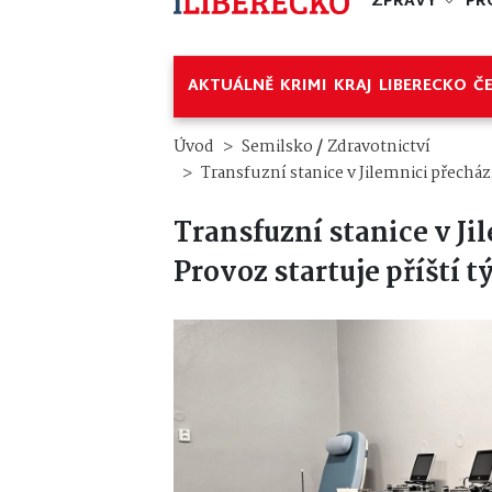
ZPRÁVY
PR
AKTUÁLNĚ
KRIMI
KRAJ
LIBERECKO
Č
/
Úvod
Semilsko
Zdravotnictví
Transfuzní stanice v Jilemnici přecház
Transfuzní stanice v Ji
Provoz startuje příští 