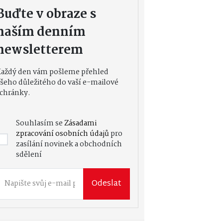
Buďte v obraze s
naším denním
newsletterem
Každý den vám pošleme přehled
šeho důležitého do vaší e-mailové
chránky.
Souhlasím se
Zásadami
zpracování osobních údajů
pro
zasílání novinek a obchodních
sdělení
Odeslat