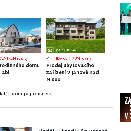
CENTRUM reality
NISA CENTRUM reality
 rodinného domu
Prodej činžovního domu
íně pod Bukovou
v Jablonci nad Nisou
další prodej a pronájem