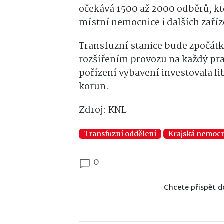
očekává 1500 až 2000 odběrů, k
místní nemocnice i dalších zaříze
Transfuzní stanice bude zpočátk
rozšířením provozu na každý pra
pořízení vybavení investovala l
korun.
Zdroj: KNL
Transfuzní oddělení
Krajská nemocn
0
Chcete přispět d