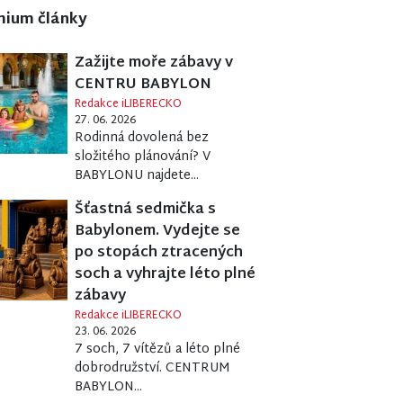
mium články
Zažijte moře zábavy v
CENTRU BABYLON
Redakce iLIBERECKO
27. 06. 2026
Rodinná dovolená bez
složitého plánování? V
BABYLONU najdete...
Šťastná sedmička s
Babylonem. Vydejte se
po stopách ztracených
soch a vyhrajte léto plné
zábavy
Redakce iLIBERECKO
23. 06. 2026
7 soch, 7 vítězů a léto plné
dobrodružství. CENTRUM
BABYLON...