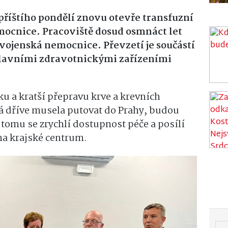
příštího pondělí znovu otevře transfuzní
emocnice. Pracoviště dosud osmnáct let
vojenská nemocnice. Převzetí je součástí
hlavními zdravotnickými zařízeními
ku a kratší přepravu krve a krevních
rá dříve musela putovat do Prahy, budou
 tomu se zrychlí dostupnost péče a posílí
na krajské centrum.