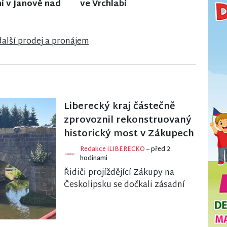
lech
v Jiřetíně pod Bukovou
další prodej a pronájem
Liberecký kraj částečně
zprovoznil rekonstruovaný
historický most v Zákupech
Redakce iLIBERECKO
– před 2
hodinami
Řidiči projíždějící Zákupy na
Českolipsku se dočkali zásadní
úlevy. Historický kamenný
most na silnici II/268 se po
rozsáhlé oprav...