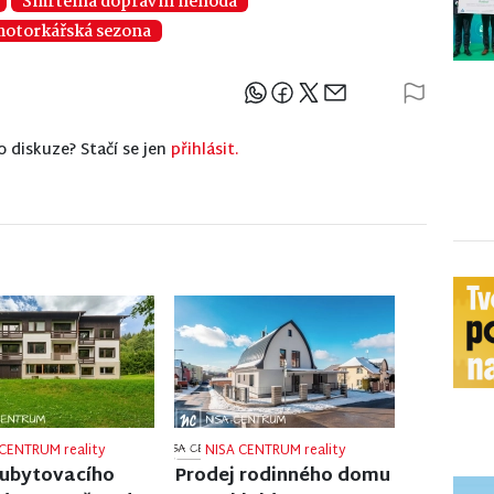
Smrtelná dopravní nehoda
otorkářská sezona
Sdílejte článek
o diskuze? Stačí se jen
přihlásit.
CENTRUM reality
NISA CENTRUM reality
 rodinného domu
Prodej rodinného domu