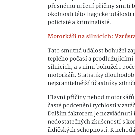
přesnému určení příčiny smrti b
okolnosti této tragické události 
policisté a kriminalisté.
Motorkáři na silnicích: Vzrůst
Tato smutná událost bohužel za
teplého počasí a prodlužujícími
silnicích, a s nimi bohužel i po
motorkáři. Statistiky dlouhodobě
nejzranitelnější účastníky silni
Hlavní příčiny nehod motorkářů
časté podcenění rychlosti v zat
Dalším faktorem je
nezvládnutí 
nedostatečných zkušeností s ko
řidičských schopností. K nehodá