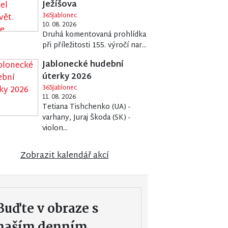
Ježíšova
365Jablonec
10. 08. 2026
Druhá komentovaná prohlídka
při příležitosti 155. výročí nar...
Jablonecké hudební
úterky 2026
365Jablonec
11. 08. 2026
Tetiana Tishchenko (UA) -
varhany, Juraj Škoda (SK) -
violon...
Zobrazit kalendář akcí
Buďte v obraze s
naším denním