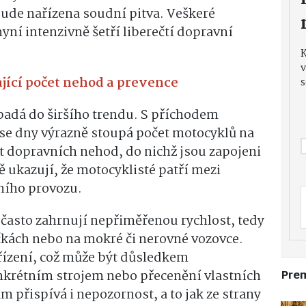
ude nařízena soudní pitva. Veškeré
nyní intenzivně šetří liberečtí dopravní
v
ající počet nehod a prevence
s
padá do širšího trendu. S příchodem
 se dny výrazně stoupá počet motocyklů na
čet dopravních nehod, do nichž jsou zapojeni
 ukazují, že motocyklisté patří mezi
čního provozu.
 často zahrnují
nepřiměřenou rychlost
, tedy
áčkách nebo na mokré či nerovné vozovce.
řízení
, což může být důsledkem
nkrétním strojem nebo přecenění vlastních
Pre
m přispívá i
nepozornost
, a to jak ze strany