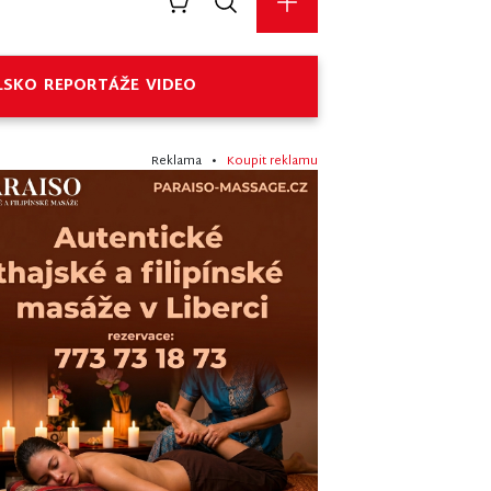
LSKO
REPORTÁŽE
VIDEO
Reklama •
Koupit reklamu