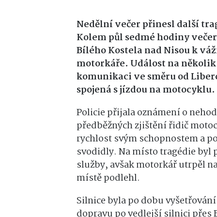
Nedělní večer přinesl další tra
Kolem půl sedmé hodiny večer do
Bílého Kostela nad Nisou k váž
motorkáře. Událost na několik
komunikaci ve směru od Liberc
spojená s jízdou na motocyklu.
Policie přijala oznámení o nehodě
předběžných zjištění řidič mot
rychlost svým schopnostem a p
svodidly. Na místo tragédie byl 
služby, avšak motorkář utrpěl na
místě podlehl.
Silnice byla po dobu vyšetřování
dopravu po vedlejší silnici přes