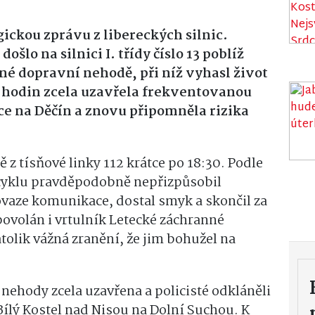
gickou zprávu z libereckých silnic.
šlo na silnici I. třídy číslo 13 poblíž
né dopravní nehodě, při níž vyhasl život
 hodin zcela uzavřela frekventovanou
e na Děčín a znovu připomněla rizika
 z tísňové linky 112 krátce po 18:30. Podle
ocyklu pravděpodobně
nepřizpůsobil
ovaze komunikace
, dostal smyk a skončil za
povolán i vrtulník Letecké záchranné
tolik vážná zranění, že jim bohužel na
 nehody zcela uzavřena a policisté odkláněli
 Bílý Kostel nad Nisou na Dolní Suchou. K