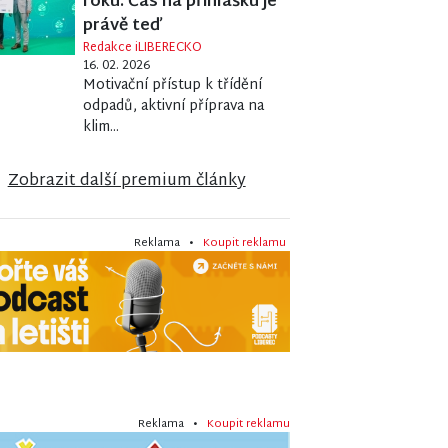
roku. Čas na přihlášku je
právě teď
Redakce iLIBERECKO
16. 02. 2026
Motivační přístup k třídění
odpadů, aktivní příprava na
klim...
Zobrazit další premium články
Reklama •
Koupit reklamu
Reklama •
Koupit reklamu