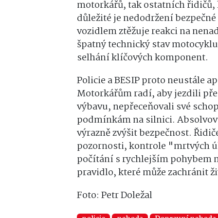
motorkářů, tak ostatních řidičů
důležité je
nedodržení bezpečné 
vozidlem ztěžuje reakci na nenad
špatný technický stav motocyklu
selhání klíčových komponent.
Policie a BESIP proto neustále a
Motorkářům radí, aby jezdili př
výbavu, nepřeceňovali své schopn
podmínkám na silnici. Absolvov
výrazně zvýšit bezpečnost. Řidi
pozornosti, kontrole "mrtvých 
počítání s rychlejším pohybem m
pravidlo, které může zachránit ži
Foto: Petr Doležal