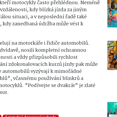
, kteří motocykly často přehlédnou. Neméně
vzdálenosti
, kdy blízká jízda za jiným
álou situaci, a v neposlední řadě také
, kdy zanedbaná údržba může vést k
pelují na motorkáře i řidiče automobilů.
edvídavě, nosili kompletní ochrannou
osti a vždy přizpůsobili rychlost
ání zdokonalovacích kurzů jízdy pak může
če automobilů vyzývají k mimořádné
úhlů", včasnému používání blinkrů a
otocyklů. "Podívejte se dvakrát" je zlaté
vot.