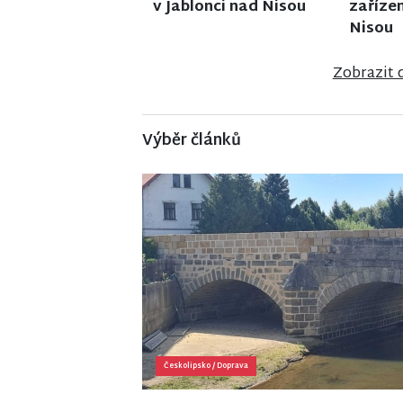
v Semi
Zobrazit 
Výběr článků
Českolipsko
/
Doprava