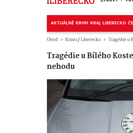
ZPRÁVY
PR
AKTUÁLNĚ
KRIMI
KRAJ
LIBERECKO
Č
/
Úvod
Krimi
Liberecko
Tragédie u 
Tragédie u Bílého Kost
nehodu