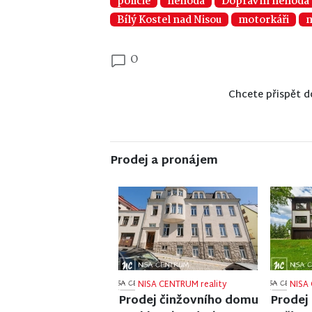
policie
nehoda
Dopravní nehoda
Bílý Kostel nad Nisou
motorkáři
m
0
Chcete přispět d
Prodej a pronájem
NISA CENTRUM reality
NISA 
Prodej bytu 1+1 v Liberci
Prodej