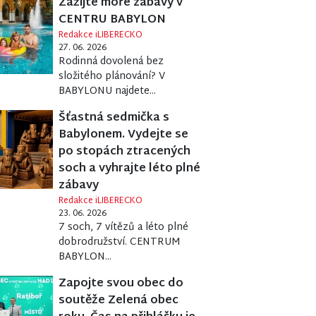
Zažijte moře zábavy v
CENTRU BABYLON
Redakce iLIBERECKO
27. 06. 2026
Rodinná dovolená bez
složitého plánování? V
BABYLONU najdete...
Šťastná sedmička s
Babylonem. Vydejte se
po stopách ztracených
soch a vyhrajte léto plné
zábavy
Redakce iLIBERECKO
23. 06. 2026
7 soch, 7 vítězů a léto plné
dobrodružství. CENTRUM
BABYLON...
Zapojte svou obec do
soutěže Zelená obec