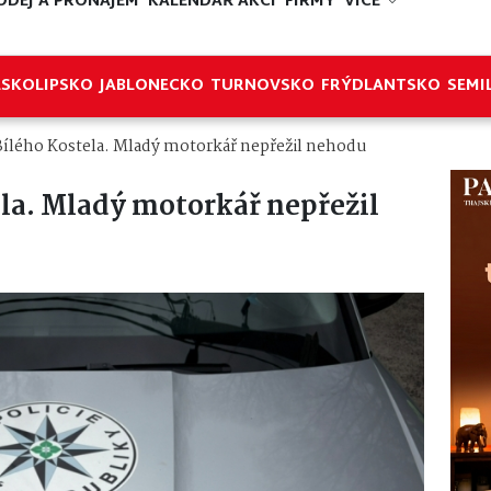
ODEJ A PRONÁJEM
KALENDÁŘ AKCÍ
FIRMY
VÍCE
ESKOLIPSKO
JABLONECKO
TURNOVSKO
FRÝDLANTSKO
SEMI
Bílého Kostela. Mladý motorkář nepřežil nehodu
ela. Mladý motorkář nepřežil