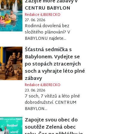
Zažijte moře zábavy v
CENTRU BABYLON
Redakce iLIBERECKO
27. 06. 2026
Rodinná dovolená bez
složitého plánování? V
BABYLONU najdete...
Šťastná sedmička s
Babylonem. Vydejte se
po stopách ztracených
soch a vyhrajte léto plné
zábavy
Redakce iLIBERECKO
23. 06. 2026
7 soch, 7 vítězů a léto plné
dobrodružství. CENTRUM
BABYLON...
Zapojte svou obec do
soutěže Zelená obec