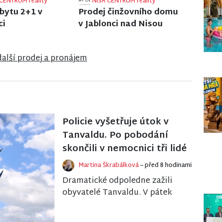
CENTRUM reality
NISA CENTRUM reality
 rodinného domu
Prodej rodinného domu
dlantu
ve Velkých Hamrech
další prodej a pronájem
Policie vyšetřuje útok v
Tanvaldu. Po pobodání
skončili v nemocnici tři lidé
Martina Škrabálková
– před 8 hodinami
Dramatické odpoledne zažili
obyvatelé Tanvaldu. V pátek
tam došlo k závažnému
násilnému trestnému činu, při