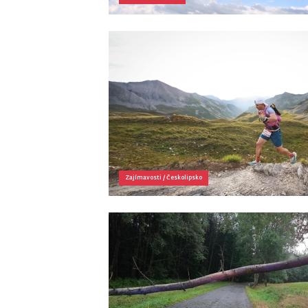
Zajímavosti
/
Českolipsko