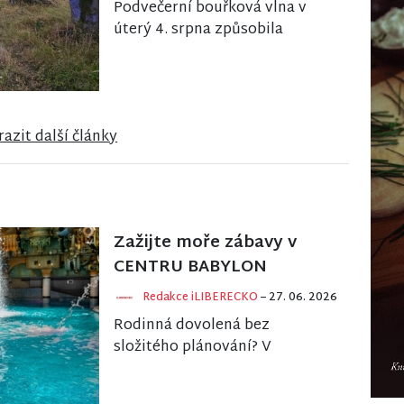
Podvečerní bouřková vlna v
úterý 4. srpna způsobila
komplikace především v
západní části Libereckého
kraje. Krajské operační střed...
azit další články
Zažijte moře zábavy v
CENTRU BABYLON
Redakce iLIBERECKO
– 27. 06. 2026
Rodinná dovolená bez
složitého plánování? V
BABYLONU najdete pod jednou
střechou zábavu pro děti,