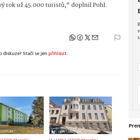
ý rok už 45.000 turistů,“ doplnil Pohl.
v
s
Sdílejte článek
o diskuze? Stačí se jen
přihlásit.
Pre