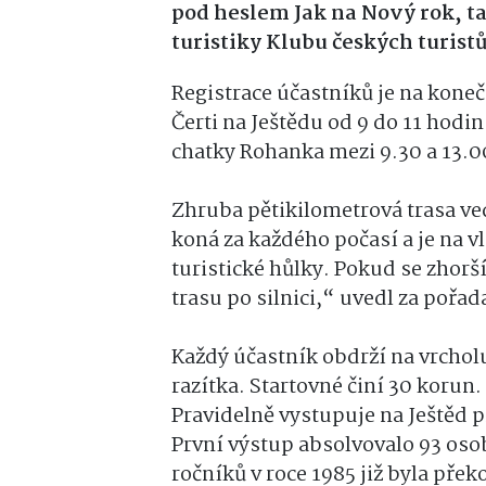
pod heslem Jak na Nový rok, ta
turistiky Klubu českých turist
Registrace účastníků je na koneč
Čerti na Ještědu od 9 do 11 hodin
chatky Rohanka mezi 9.30 a 13.0
Zhruba pětikilometrová trasa ve
koná za každého počasí a je na 
turistické hůlky. Pokud se zhorší
trasu po silnici,“ uvedl za pořad
Každý účastník obdrží na vrcholu
razítka. Startovné činí 30 korun
Pravidelně vystupuje na Ještěd p
První výstup absolvovalo 93 osob
ročníků v roce 1985 již byla pře