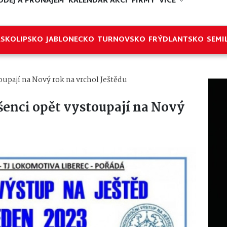
ODEJ A PRONÁJEM
KALENDÁŘ AKCÍ
FIRMY
VÍCE
ESKOLIPSKO
JABLONECKO
TURNOVSKO
FRÝDLANTSKO
SEMI
oupají na Nový rok na vrchol Ještědu
šenci opět vystoupají na Nový