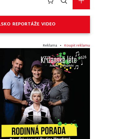
LSKO
REPORTÁŽE
VIDEO
Reklama •
Koupit reklamu