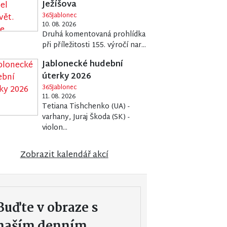
Ježíšova
365Jablonec
10. 08. 2026
Druhá komentovaná prohlídka
při příležitosti 155. výročí nar...
Jablonecké hudební
úterky 2026
365Jablonec
11. 08. 2026
Tetiana Tishchenko (UA) -
varhany, Juraj Škoda (SK) -
violon...
Zobrazit kalendář akcí
Buďte v obraze s
naším denním