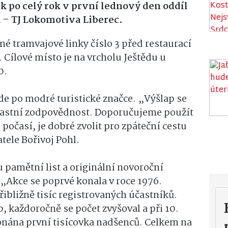
k po celý rok v první lednový den oddíl
ů – TJ Lokomotiva Liberec.
né tramvajové linky číslo 3 před restaurací
. Cílové místo je na vrcholu Ještědu u
0.
de po modré turistické značce. „Výšlap se
vlastní zodpovědnost. Doporučujeme použít
 počasí, je dobré zvolit pro zpáteční cestu
atele Bořivoj Pohl.
 pamětní list a originální novoroční
. „Akce se poprvé konala v roce 1976.
řibližně tisíc registrovaných účastníků.
, každoročně se počet zvyšoval a při 10.
konána první tisícovka nadšenců. Celkem na