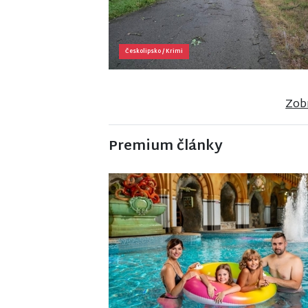
Českolipsko
/
Krimi
Zobr
Premium články