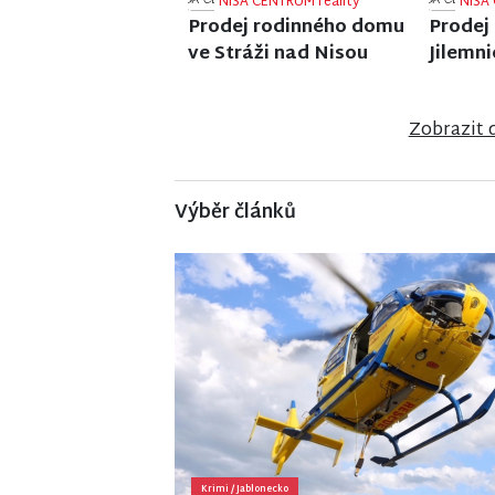
NISA CENTRUM reality
NISA 
Prodej bytu 1+1 v Liberci
Prodej
ve Frý
Zobrazit 
Výběr článků
Krimi
/
Jablonecko