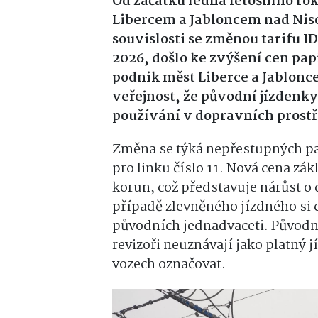
Od začátku ledna letošního rok
Libercem a Jabloncem nad Nis
souvislosti se změnou tarifu ID
2026, došlo ke zvýšení cen pa
podnik měst Liberce a Jablonce
veřejnost, že původní jízdenky j
používání v dopravních prost
Změna se týká nepřestupných pa
pro linku číslo 11. Nová cena zá
korun, což představuje nárůst o
případě zlevněného jízdného si 
původních jednadvaceti. Původní
revizoři neuznávají jako platný j
vozech označovat.