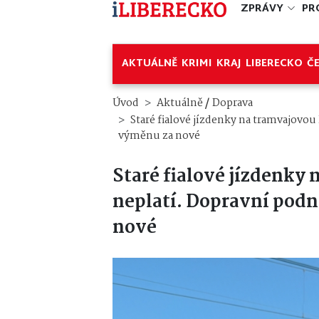
ZPRÁVY
PR
AKTUÁLNĚ
KRIMI
KRAJ
LIBERECKO
Č
/
Úvod
Aktuálně
Doprava
Staré fialové jízdenky na tramvajovou l
výměnu za nové
Staré fialové jízdenky 
neplatí. Dopravní podni
nové