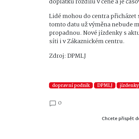
doplatku rozdílu v ceně a je čas
Lidé mohou do centra přicházet s
tomto datu už výměna nebude mož
propadnou. Nové jízdenky s aktuá
síti i v Zákaznickém centru.
Zdroj: DPMLJ
dopravní podnik
DPMLJ
jízdenky
0
Chcete přispět d