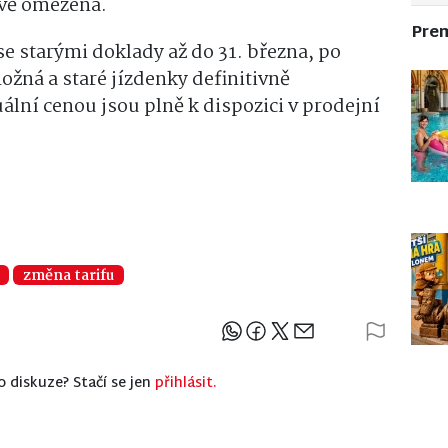
ově omezena.
Pre
e starými doklady až do 31. března, po
ná a staré jízdenky definitivně
lní cenou jsou plně k dispozici v prodejní
změna tarifu
Sdílejte článek
o diskuze? Stačí se jen
přihlásit.