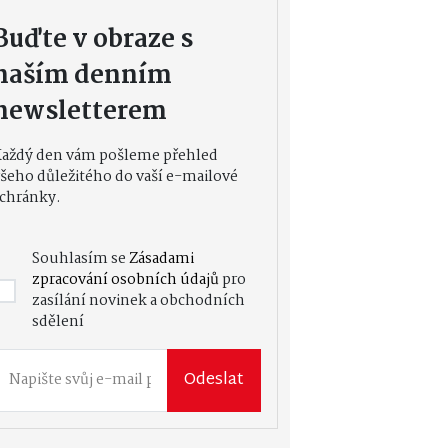
Buďte v obraze s
naším denním
newsletterem
Každý den vám pošleme přehled
šeho důležitého do vaší e-mailové
chránky.
Souhlasím se
Zásadami
zpracování osobních údajů
pro
zasílání novinek a obchodních
sdělení
Odeslat