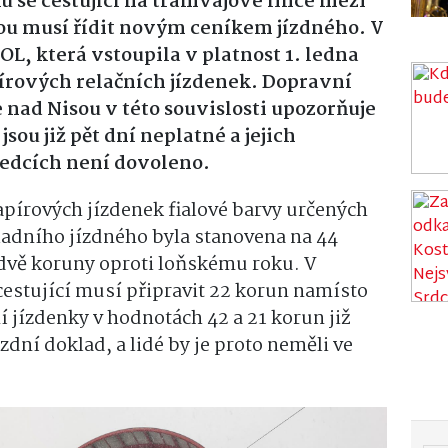
u se cestující na tramvajové lince mezi
ou musí řídit novým ceníkem jízdného. V
OL, která vstoupila v platnost 1. ledna
pírových relačních jízdenek. Dopravní
 nad Nisou v této souvislosti upozorňuje
sou již pět dní neplatné a jejich
ředcích není dovoleno.
pírových jízdenek fialové barvy určených
kladního jízdného byla stanovena na 44
 dvě koruny oproti loňskému roku. V
cestující musí připravit 22 korun namísto
 jízdenky v hodnotách 42 a 21 korun již
ízdní doklad, a lidé by je proto neměli ve