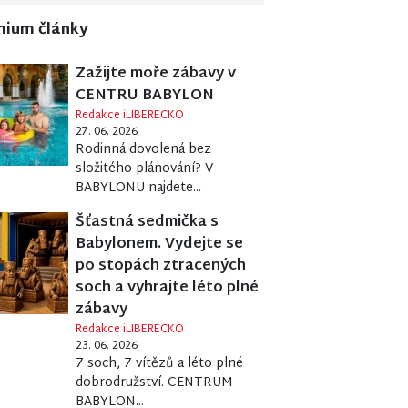
mium články
Zažijte moře zábavy v
CENTRU BABYLON
Redakce iLIBERECKO
27. 06. 2026
Rodinná dovolená bez
složitého plánování? V
BABYLONU najdete...
Šťastná sedmička s
Babylonem. Vydejte se
po stopách ztracených
soch a vyhrajte léto plné
zábavy
Redakce iLIBERECKO
23. 06. 2026
7 soch, 7 vítězů a léto plné
dobrodružství. CENTRUM
BABYLON...