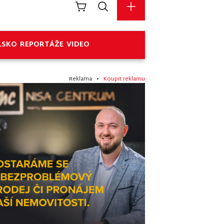
LSKO
REPORTÁŽE
VIDEO
Reklama •
Koupit reklamu