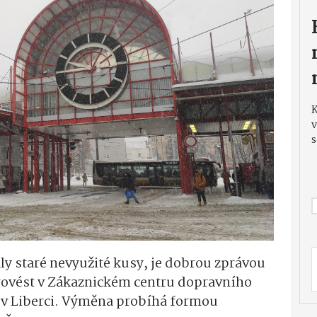
v
s
ly staré nevyužité kusy, je dobrou zprávou
provést v Zákaznickém centru dopravního
v Liberci. Výměna probíhá formou