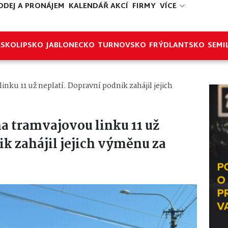
ODEJ A PRONÁJEM
KALENDÁŘ AKCÍ
FIRMY
VÍCE
ESKOLIPSKO
JABLONECKO
TURNOVSKO
FRÝDLANTSKO
SEMI
inku 11 už neplatí. Dopravní podnik zahájil jejich
na tramvajovou linku 11 už
k zahájil jejich výměnu za