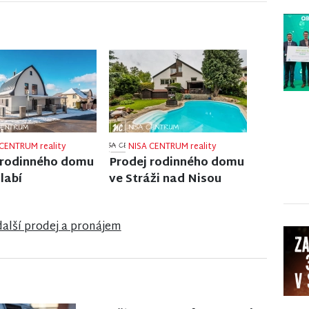
CENTRUM reality
NISA CENTRUM reality
 rodinného domu
Prodej rodinného domu
íně pod Bukovou
v Semilech
další prodej a pronájem