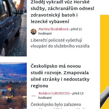
Zloděj vykradl vůz Horské
služby, záchranářům odnesl
zdravotnický batoh i
lezecké vybavení
Martina Škrabálková
– před 11
hodinami
Liberečtí policisté vyšetřují
vloupání do služebního vozidla
Horské služby ČR, ke kterému
došlo koncem června v
Březinově ulici. Z...
Českolipsko má novou
studii rozvoje. Zmapovala
silné stránky i nedostatky
regionu
Redakce iLIBERECKO
– před 13
hodinami
Českolipsko bylo zařazeno