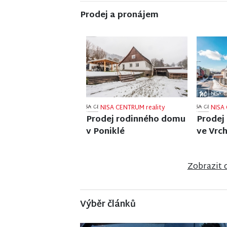
Prodej a pronájem
NISA CENTRUM reality
NISA 
Prodej činžovního domu
Prodej
v Jablonci nad Nisou
v Jiřet
Zobrazit 
Výběr článků