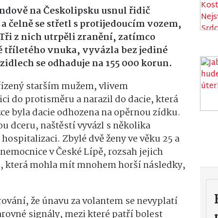
ndově na Českolipsku usnul řidič
 čelně se střetl s protijedoucím vozem,
 Tři z nich utrpěli zranění, zatímco
 tříletého vnuka, vyvázla bez jediné
zidlech se odhaduje na 155 000 korun.
řízený starším mužem, vlivem
ci do protisměru a narazil do dacie, která
žce byla dacie odhozena na opěrnou zídku.
tou dceru, naštěstí vyvázl s několika
ospitalizaci. Zbylé dvě ženy ve věku 25 a
 nemocnice v České Lípě, rozsah jejich
, která mohla mít mnohem horší následky,
arování, že únavu za volantem se nevyplatí
arovné signály, mezi které patří bolest