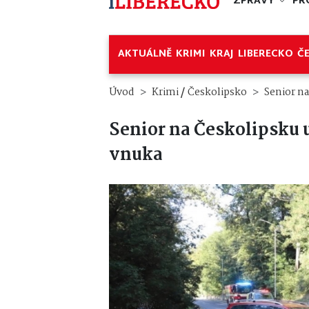
ZPRÁVY
PR
AKTUÁLNĚ
KRIMI
KRAJ
LIBERECKO
Č
/
Úvod
Krimi
Českolipsko
Senior na
Senior na Českolipsku u
vnuka