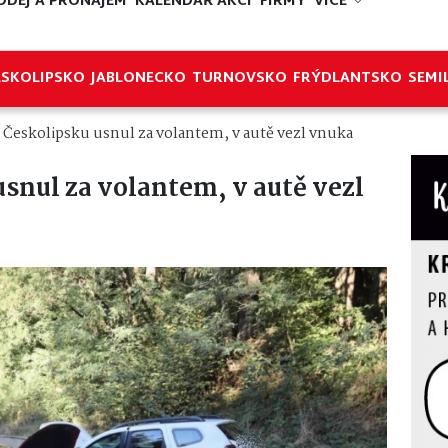
ODEJ A PRONÁJEM
KALENDÁŘ AKCÍ
FIRMY
VÍCE
ESKOLIPSKO
JABLONECKO
TURNOVSKO
FRÝDLANTSKO
SEMI
 Českolipsku usnul za volantem, v autě vezl vnuka
snul za volantem, v autě vezl