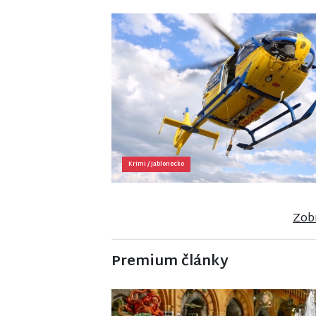
Krimi
/
Jablonecko
Zobr
Premium články