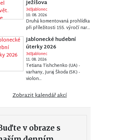
Ježíšova
365Jablonec
10. 08. 2026
Druhá komentovaná prohlídka
při příležitosti 155. výročí nar...
Jablonecké hudební
úterky 2026
365Jablonec
11. 08. 2026
Tetiana Tishchenko (UA) -
varhany, Juraj Škoda (SK) -
violon...
Zobrazit kalendář akcí
Buďte v obraze s
naším denním