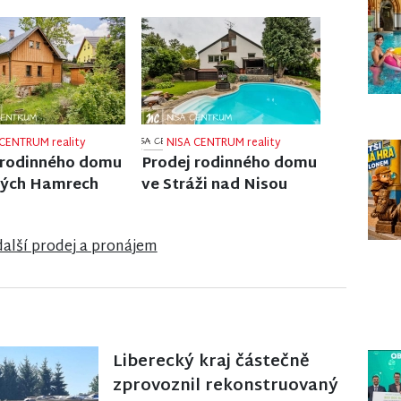
CENTRUM reality
NISA CENTRUM reality
 rodinného domu
Prodej rodinného domu
labí
v Poniklé
další prodej a pronájem
Liberecký kraj částečně
zprovoznil rekonstruovaný