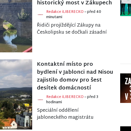
historický most v Zákupech
Redakce iLIBERECKO
– před 40
minutami
Řidiči projíždějící Zákupy na
Českolipsku se dočkali zásadní
úlevy. Historický kamenný
most na silnici II/268 se po
rozsáhlé oprav...
Kontaktní místo pro
bydlení v Jablonci nad Nisou
zajistilo domov pro šest
desítek domácností
Redakce iLIBERECKO
– před 3
hodinami
Speciální oddělení
jabloneckého magistrátu
pomohlo za rok a půl své