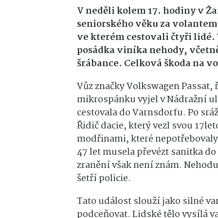
V neděli kolem 17. hodiny v Ža
seniorského věku za volantem a
ve kterém cestovali čtyři lidé.
posádka viníka nehody, včetně
šrábance. Celková škoda na vo
Vůz značky Volkswagen Passat, 
mikrospánku vyjel v Nádražní uli
cestovala do Varnsdorfu. Po srá
Řidič dacie, který vezl svou 17le
modřinami, které nepotřebovaly h
47 let musela převézt sanitka do
zranění však není znám. Nehodu
šetří policie.
Tato událost slouží jako silné v
podceňovat. Lidské tělo vysílá v