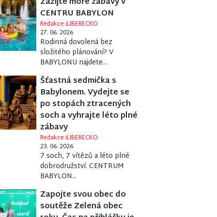
Zažijte moře zábavy v
CENTRU BABYLON
Redakce iLIBERECKO
27. 06. 2026
Rodinná dovolená bez
složitého plánování? V
BABYLONU najdete...
Šťastná sedmička s
Babylonem. Vydejte se
po stopách ztracených
soch a vyhrajte léto plné
zábavy
Redakce iLIBERECKO
23. 06. 2026
7 soch, 7 vítězů a léto plné
dobrodružství. CENTRUM
BABYLON...
Zapojte svou obec do
soutěže Zelená obec