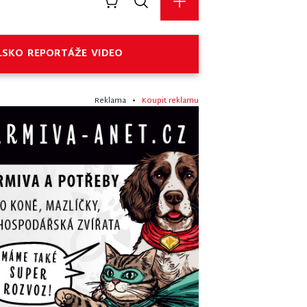
LSKO
REPORTÁŽE
VIDEO
Reklama •
Koupit reklamu