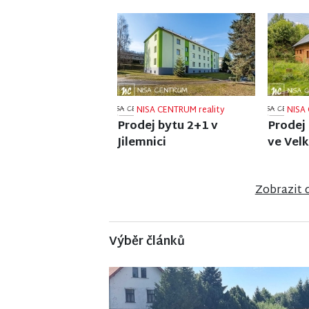
NISA CENTRUM reality
NISA 
Prodej činžovního domu
Prodej
v Jablonci nad Nisou
ve Vrch
Zobrazit 
Výběr článků