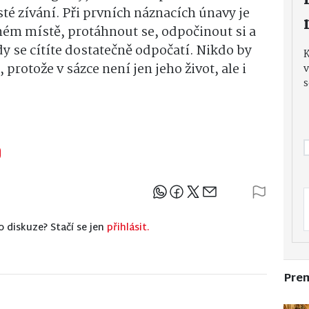
sté zívání. Při prvních náznacích únavy je
ném místě, protáhnout se, odpočinout si a
kdy se cítíte dostatečně odpočatí. Nikdo by
 protože v sázce není jen jeho život, ale i
v
s
Sdílejte článek
o diskuze? Stačí se jen
přihlásit.
Pre