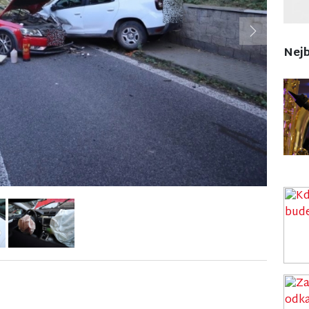
Next
Nejb