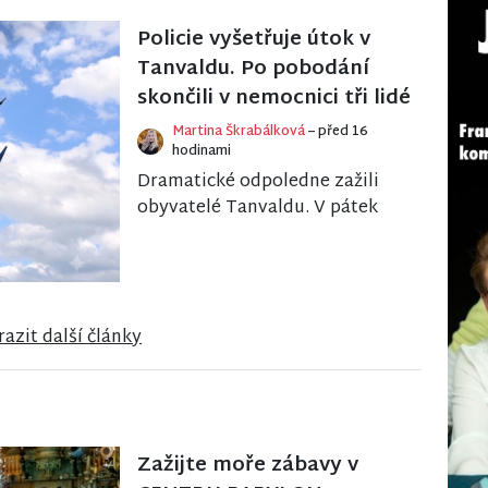
existence najít stabilní střechu
nad hlavou 61 domácnostem v
Policie vyšetřuje útok v
k...
Tanvaldu. Po pobodání
skončili v nemocnici tři lidé
Martina Škrabálková
– před 16
hodinami
Dramatické odpoledne zažili
obyvatelé Tanvaldu. V pátek
tam došlo k závažnému
násilnému trestnému činu, při
kterém utrpěli bodná z...
azit další články
Zažijte moře zábavy v