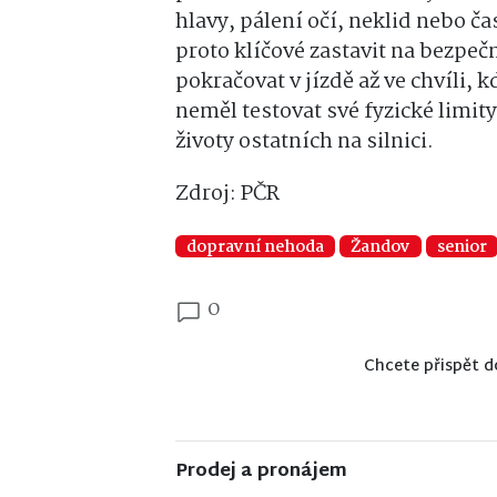
hlavy, pálení očí, neklid nebo ča
proto klíčové zastavit na bezpeč
pokračovat v jízdě až ve chvíli, 
neměl testovat své fyzické limity,
životy ostatních na silnici.
Zdroj: PČR
dopravní nehoda
Žandov
senior
0
Chcete přispět d
Prodej a pronájem