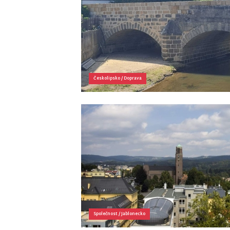
Českolipsko
/
Doprava
Společnost
/
Jablonecko