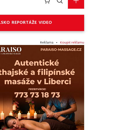
LSKO
REPORTÁŽE
VIDEO
Reklama •
Koupit reklamu