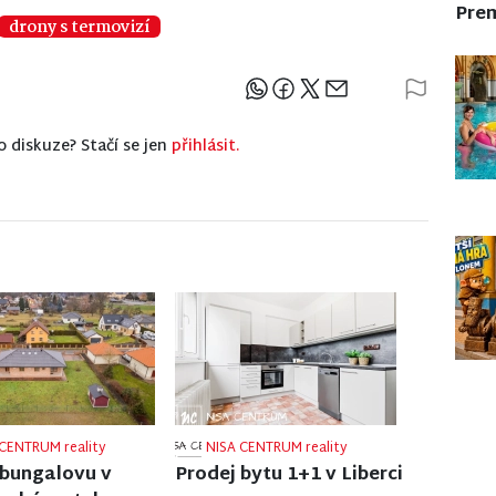
Pre
drony s termovizí
Sdílejte článek
o diskuze? Stačí se jen
přihlásit.
CENTRUM reality
NISA CENTRUM reality
 rodinného domu
Prodej rodinného domu