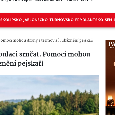
ODEJ A PRONÁJEM
KALENDÁŘ AKCÍ
FIRMY
VÍCE
ESKOLIPSKO
JABLONECKO
TURNOVSKO
FRÝDLANTSKO
SEMI
 Pomoci mohou drony s termovizí i ukáznění pejskaři
pulaci srnčat. Pomoci mohou
znění pejskaři