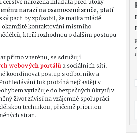
í čerstvě narozená mláďata před útoky
terénu narazí na osamocené srnče, platí
ský pach by způsobil, že matka mládě
 okamžité kontaktování místního
ědělců, kteří rozhodnou o dalším postupu
v
s
at přímo v terénu, se sdružují
ých webových portálů
a sociálních sítí.
é koordinovat postup s odborníky a
rohledávání luk probíhá nejčastěji v
pohybem vytlačuje do bezpečných úkrytů v
něný život závisí na vzájemné spolupráci
ědělskou technikou, přičemž prioritou
něných stran.