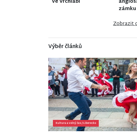
zařízení v Janově nad
ve Vel
Nisou
Zobrazit 
Výběr článků
Kultura a volný čas
/
Liberecko