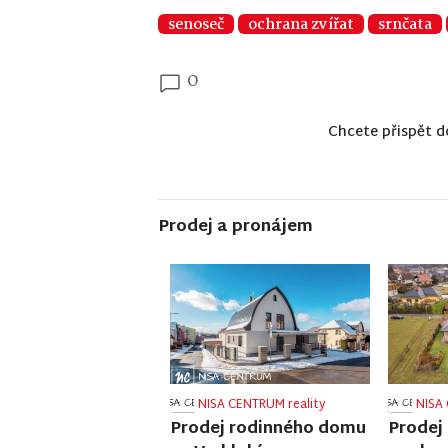
senoseč
ochrana zvířat
srnčata
0
Chcete přispět d
Prodej a pronájem
NISA CENTRUM reality
NISA 
Prodej ubytovacího
Prodej