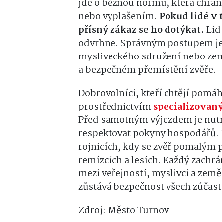
jde o běžnou normu, která chrán
nebo vyplašením.
Pokud lidé v 
přísný zákaz se ho dotýkat.
Lid
odvrhne. Správným postupem je
mysliveckého sdružení nebo zem
a bezpečném přemístění zvěře.
Dobrovolníci, kteří chtějí pomáh
prostřednictvím
specializovan
Před samotným výjezdem je nutn
respektovat pokyny hospodářů. P
rojnicích, kdy se zvěř pomalým 
remízcích a lesích. Každý zachrá
mezi veřejností, myslivci a zem
zůstává bezpečnost všech zúčast
Zdroj: Město Turnov