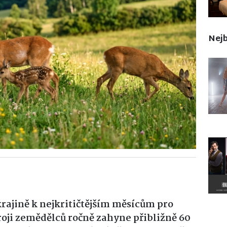
Nejb
krajině k nejkritičtějším měsícům pro
troji zemědělců ročně zahyne přibližně 60