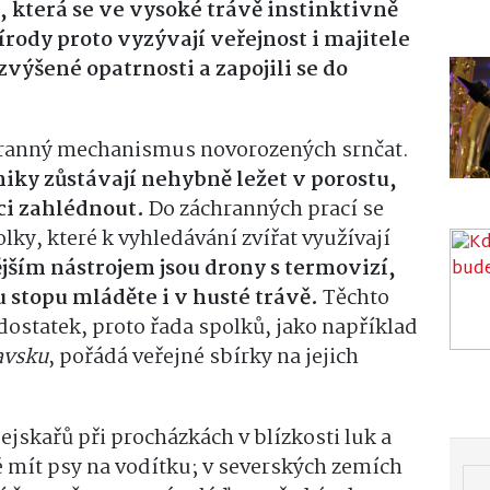
, která se ve vysoké trávě instinktivně
írody proto vyzývají veřejnost i majitele
výšené opatrnosti a zapojili se do
branný mechanismus novorozených srnčat.
iky zůstávají nehybně ležet v porostu,
ci zahlédnout.
Do záchranných prací se
lky, které k vyhledávání zvířat využívají
jším nástrojem jsou drony s termovizí,
 stopu mláděte i v husté trávě.
Těchto
edostatek, proto řada spolků, jako například
avsku
, pořádá veřejné sbírky na jejich
ejskařů při procházkách v blízkosti luk a
é mít psy na vodítku; v severských zemích