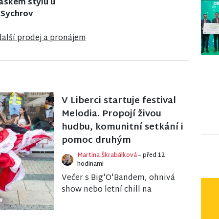
kých Hamrech
ve Frýdlantu
další prodej a pronájem
V Liberci startuje festival
Melodia. Propojí živou
hudbu, komunitní setkání i
pomoc druhým
Martina Škrabálková
– před 12
hodinami
Večer s Big'O'Bandem, ohnivá
show nebo letní chill na
náplavce. Liberecký spolek
Comunités připravuje pátý