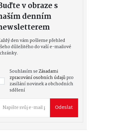
Buďte v obraze s
naším denním
newsletterem
Každý den vám pošleme přehled
šeho důležitého do vaší e-mailové
chránky.
Souhlasím se
Zásadami
zpracování osobních údajů
pro
zasílání novinek a obchodních
sdělení
Odeslat