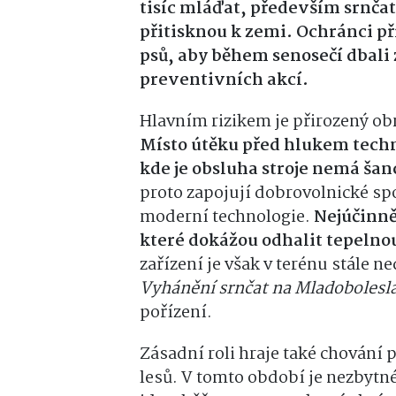
tisíc mláďat, především srnčat
přitisknou k zemi. Ochránci př
psů, aby během senosečí dbali z
preventivních akcí.
Hlavním rizikem je přirozený o
Místo útěku před hlukem techn
kde je obsluha stroje nemá šan
proto zapojují dobrovolnické spo
moderní technologie.
Nejúčinně
které dokážou odhalit tepelnou
zařízení je však v terénu stále n
Vyhánění srnčat na Mladobolesl
pořízení.
Zásadní roli hraje také chování p
lesů. V tomto období je nezbytn