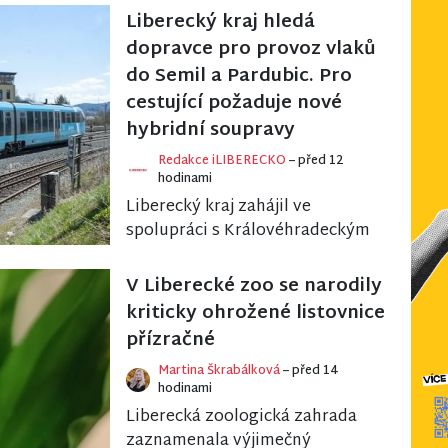
ročník festivalu Melodi...
Liberecký kraj hledá
dopravce pro provoz vlaků
do Semil a Pardubic. Pro
cestující požaduje nové
hybridní soupravy
Redakce iLIBERECKO
– před 12
hodinami
Liberecký kraj zahájil ve
spolupráci s Královéhradeckým
a Pardubickým krajem výběr
nového železničního dopravce,
V Liberecké zoo se narodily
který od prosince...
kriticky ohrožené listovnice
přízračné
Martina Škrabálková
– před 14
hodinami
Liberecká zoologická zahrada
zaznamenala výjimečný