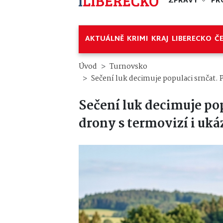
ZPRÁVY
PR
AKTUÁLNĚ
KRIMI
KRAJ
LIBERECKO
Č
Úvod
Turnovsko
Sečení luk decimuje populaci srnčat.
Sečení luk decimuje po
drony s termovizí i uká