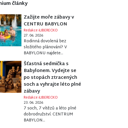
mium články
Zažijte moře zábavy v
CENTRU BABYLON
Redakce iLIBERECKO
27. 06. 2026
Rodinná dovolená bez
složitého plánování? V
BABYLONU najdete...
Šťastná sedmička s
Babylonem. Vydejte se
po stopách ztracených
soch a vyhrajte léto plné
zábavy
Redakce iLIBERECKO
23. 06. 2026
7 soch, 7 vítězů a léto plné
dobrodružství. CENTRUM
BABYLON...