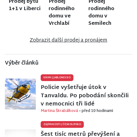
Prodej bytu
Prodej
Prodej
1+1 v Liberci
rodinného
rodinného
domu ve
domu v
Vrchlabí
Semilech
Zobrazit další prodej a pronájem
Výběr článků
KRIMI
/
JABLONECKO
Policie vyšetřuje útok v
Tanvaldu. Po pobodání skončili
v nemocnici tři lidé
Martina Škrabálková
– před 10 hodinami
ZAJÍMAVOSTI
/
ČESKOLIPSKO
Šest tisíc metrů převýšení a