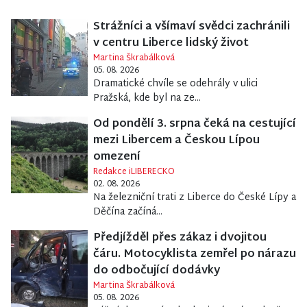
Strážníci a všímaví svědci zachránili
v centru Liberce lidský život
Martina Škrabálková
05. 08. 2026
Dramatické chvíle se odehrály v ulici
Pražská, kde byl na ze...
Od pondělí 3. srpna čeká na cestující
mezi Libercem a Českou Lípou
omezení
Redakce iLIBERECKO
02. 08. 2026
Na železniční trati z Liberce do České Lípy a
Děčína začíná...
Předjížděl přes zákaz i dvojitou
čáru. Motocyklista zemřel po nárazu
do odbočující dodávky
Martina Škrabálková
05. 08. 2026