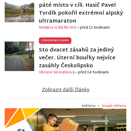
páté místo v cíli. Hasič Pavel
Tvrdík pokořil extrémní alpský
ultramaraton
Redakce iLIBERECKO
– před 11 hodinami
ČESKOLIPSKO
/
KRIMI
Sto dvacet zásahů za jediný
večer. Úterní bouřky nejvíce
zasáhly Českolipsko
Viktorie Sirovátková
– před 14 hodinami
Zobrazit další články
Reklama •
Koupit reklamu