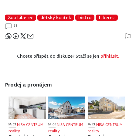
Zoo Liberec
dětský koutek
bistro
Liberec
0
Sdílejte článek
Chcete přispět do diskuze? Stačí se jen
přihlásit.
Prodej a pronájem
NISA CENTRUM
NISA CENTRUM
NISA CENTRUM
reality
reality
reality