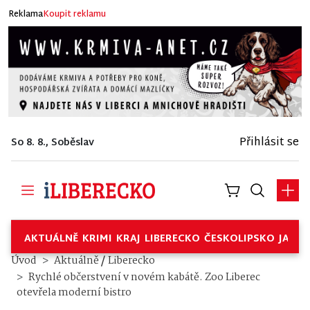
Reklama
Koupit reklamu
Přihlásit se
So 8. 8., Soběslav
AKTUÁLNĚ
KRIMI
KRAJ
LIBERECKO
ČESKOLIPSKO
JABL
/
Úvod
Aktuálně
Liberecko
Rychlé občerstvení v novém kabátě. Zoo Liberec
otevřela moderní bistro