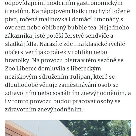
odpovídajícím moderním gastronomickým
trendům. Na nápojovém lístku nechybí točené
pivo, točená malinovka i domácí limonády s
ovocem nebo oblíbený bubble tea. Nejednoho
zákazníka jistě potěší čerstvé sendviče a
sladká jídla. Narazíte zde i na klasické rychlé
občerstvení jako párek v rohlíku nebo
hranolky. Na provozu bistra v této sezóně se
Zoo Liberec domluvila s libereckým
neziskovým sdružením Tulipan, které se
dlouhodobě věnuje zaměstnávání osob se
zdravotním nebo sociálním znevýhodněním, a
i v tomto provozu budou pracovat osoby se
zdravotním znevýhodněním.