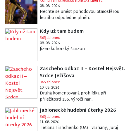
Komunitní středisko Kontakt Liberec
08. 08. 2026
Nechte se unést pohodovou atmosférou
letního odpoledne plnéh...
Kdy už tam budem
365Jablonec
09. 08. 2026
Jizerskohorský šanzon
Zascheho odkaz II – Kostel Nejsvět.
Srdce Ježíšova
365Jablonec
10. 08. 2026
Druhá komentovaná prohlídka při
příležitosti 155. výročí nar...
Jablonecké hudební úterky 2026
365Jablonec
11. 08. 2026
Tetiana Tishchenko (UA) - varhany, Juraj