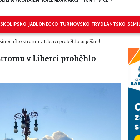
ODEJ A PRONÁJEM
KALENDÁŘ AKCÍ
FIRMY
VÍCE
ESKOLIPSKO
JABLONECKO
TURNOVSKO
FRÝDLANTSKO
SEMI
vánočního stromu v Liberci proběhlo úspěšně!
tromu v Liberci proběhlo