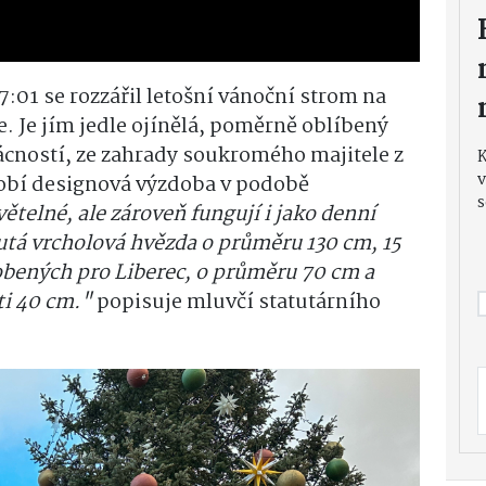
7:01 se rozzářil letošní vánoční strom na
. Je jím jedle ojínělá, poměrně oblíbený
ností, ze zahrady soukromého majitele z
v
obí designová výzdoba v podobě
s
větelné, ale zároveň fungují i jako denní
utá vrcholová hvězda o průměru 130 cm, 15
robených pro Liberec, o průměru 70 cm a
sti 40 cm."
popisuje mluvčí statutárního