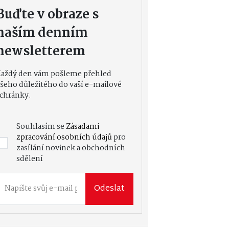
Buďte v obraze s
naším denním
newsletterem
Každý den vám pošleme přehled
šeho důležitého do vaší e-mailové
chránky.
Souhlasím se
Zásadami
zpracování osobních údajů
pro
zasílání novinek a obchodních
sdělení
Odeslat