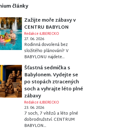
mium články
Zažijte moře zábavy v
CENTRU BABYLON
Redakce iLIBERECKO
27. 06. 2026
Rodinná dovolená bez
složitého plánování? V
BABYLONU najdete...
Šťastná sedmička s
Babylonem. Vydejte se
po stopách ztracených
soch a vyhrajte léto plné
zábavy
Redakce iLIBERECKO
23. 06. 2026
7 soch, 7 vítězů a léto plné
dobrodružství. CENTRUM
BABYLON...