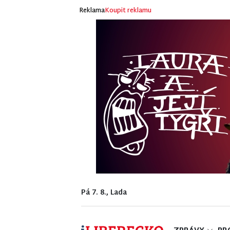
Reklama
Koupit reklamu
Pá 7. 8., Lada