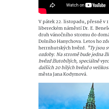
V pátek 22. listopadu, přesně v 1
libereckém náměstí Dr. E. Beneše
druh vánočního stromu do domác
Dolního Hanychova. Letos ho zd
herrnhutských hvězd.
"Ty jsou s
ozdoby. Na stromě bude jedna žl
hvězd žlutobílých, speciálně vy
dalších 20 bílých hvězd o veliko
města Jana Kodymová.