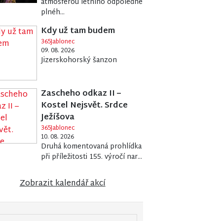
atmosférou letního odpoledne
plnéh...
Kdy už tam budem
365Jablonec
09. 08. 2026
Jizerskohorský šanzon
Zascheho odkaz II –
Kostel Nejsvět. Srdce
Ježíšova
365Jablonec
10. 08. 2026
Druhá komentovaná prohlídka
při příležitosti 155. výročí nar...
Zobrazit kalendář akcí