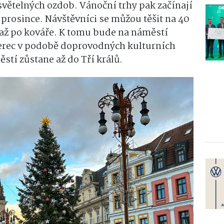
větelných ozdob. Vánoční trhy pak začínají
. prosince. Návštěvníci se můžou těšit na 40
až po kováře. K tomu bude na náměstí
erec v podobě doprovodných kulturních
stí zůstane až do Tří králů.