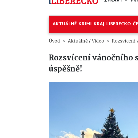
ZPRÁVY
PR
AKTUÁLNĚ
KRIMI
KRAJ
LIBERECKO
Č
/
Úvod
Aktuálně
Video
Rozsvícení 
Rozsvícení vánočního s
úspěšně!