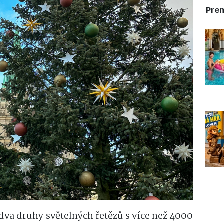
Pre
va druhy světelných řetězů s více než 4000