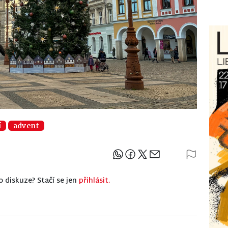
í
advent
Sdílejte článek
o diskuze? Stačí se jen
přihlásit.