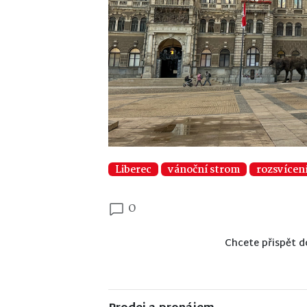
Liberec
vánoční strom
rozsvícen
0
Chcete přispět d