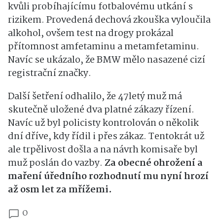
kvůli probíhajícímu fotbalovému utkání s
rizikem. Provedená dechová zkouška vyloučila
alkohol, ovšem test na drogy prokázal
přítomnost amfetaminu a metamfetaminu.
Navíc se ukázalo, že BMW mělo nasazené cizí
registrační značky.
Další šetření odhalilo, že 47letý muž má
skutečně uložené dva platné zákazy řízení.
Navíc už byl policisty kontrolován o několik
dní dříve, kdy řídil i přes zákaz. Tentokrát už
ale trpělivost došla a na návrh komisaře byl
muž poslán do vazby.
Za obecné ohrožení a
maření úředního rozhodnutí mu nyní hrozí
až osm let za mřížemi.
0