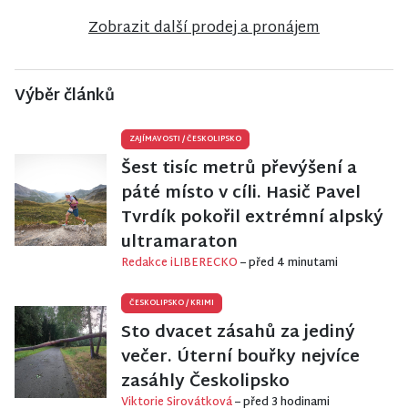
Nisou
Sychrov
Bukovou
Zobrazit další prodej a pronájem
Výběr článků
ZAJÍMAVOSTI
/
ČESKOLIPSKO
Šest tisíc metrů převýšení a
páté místo v cíli. Hasič Pavel
Tvrdík pokořil extrémní alpský
ultramaraton
Redakce iLIBERECKO
– před 4 minutami
ČESKOLIPSKO
/
KRIMI
Sto dvacet zásahů za jediný
večer. Úterní bouřky nejvíce
zasáhly Českolipsko
Viktorie Sirovátková
– před 3 hodinami