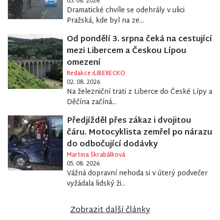
05. 08. 2026
Dramatické chvíle se odehrály v ulici
Pražská, kde byl na ze...
Od pondělí 3. srpna čeká na cestující
mezi Libercem a Českou Lípou
omezení
Redakce iLIBERECKO
02. 08. 2026
Na železniční trati z Liberce do České Lípy a
Děčína začíná...
Předjížděl přes zákaz i dvojitou
čáru. Motocyklista zemřel po nárazu
do odbočující dodávky
Martina Škrabálková
05. 08. 2026
Vážná dopravní nehoda si v úterý podvečer
vyžádala lidský ži...
Zobrazit další články