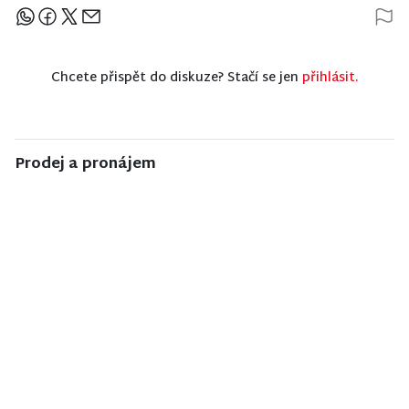
Sdílejte článek
Chcete přispět do diskuze? Stačí se jen
přihlásit.
Prodej a pronájem
NISA CENTRUM
NISA CENTRUM
NISA CENTRUM
reality
reality
reality
Prodej
Prodej
Prodej
ubytovacího
bungalovu v
rodinného
zařízení v
anglosaském
domu v
Janově nad
stylu u zámku
Jiřetíně pod