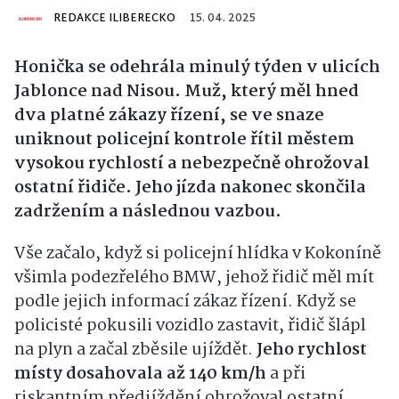
REDAKCE ILIBERECKO
15. 04. 2025
Honička se odehrála minulý týden v ulicích
Jablonce nad Nisou. Muž, který měl hned
dva platné zákazy řízení, se ve snaze
uniknout policejní kontrole řítil městem
vysokou rychlostí a nebezpečně ohrožoval
ostatní řidiče. Jeho jízda nakonec skončila
zadržením a následnou vazbou.
Vše začalo, když si policejní hlídka v Kokoníně
všimla podezřelého BMW, jehož řidič měl mít
podle jejich informací zákaz řízení. Když se
policisté pokusili vozidlo zastavit, řidič šlápl
na plyn a začal zběsile ujíždět.
Jeho rychlost
místy dosahovala až 140 km/h
a při
riskantním předjíždění ohrožoval ostatní