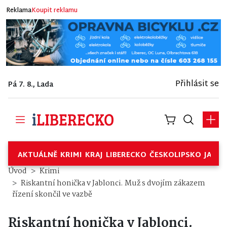
Reklama
Koupit reklamu
Přihlásit se
Pá 7. 8., Lada
AKTUÁLNĚ
KRIMI
KRAJ
LIBERECKO
ČESKOLIPSKO
JABL
Úvod
Krimi
Riskantní honička v Jablonci. Muž s dvojím zákazem
řízení skončil ve vazbě
Riskantní honička v Jablonci.