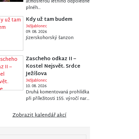
atmosférou letního odpoledne
plnéh...
Kdy už tam budem
365Jablonec
09. 08. 2026
Jizerskohorský šanzon
Zascheho odkaz II –
Kostel Nejsvět. Srdce
Ježíšova
365Jablonec
10. 08. 2026
Druhá komentovaná prohlídka
při příležitosti 155. výročí nar...
Zobrazit kalendář akcí