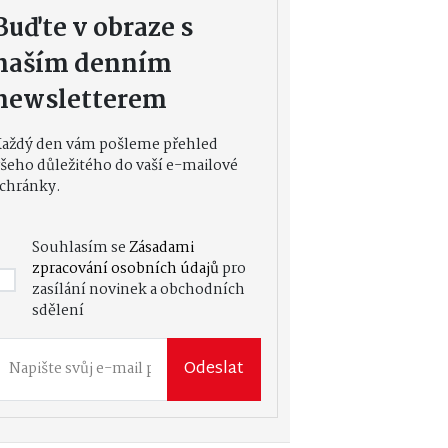
Buďte v obraze s
naším denním
newsletterem
Každý den vám pošleme přehled
šeho důležitého do vaší e-mailové
chránky.
Souhlasím se
Zásadami
zpracování osobních údajů
pro
zasílání novinek a obchodních
sdělení
Odeslat