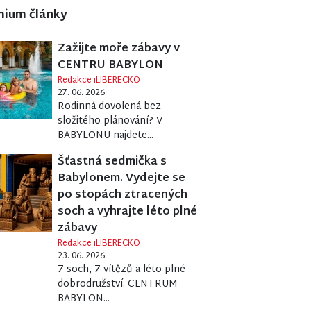
mium články
Zažijte moře zábavy v
CENTRU BABYLON
Redakce iLIBERECKO
27. 06. 2026
Rodinná dovolená bez
složitého plánování? V
BABYLONU najdete...
Šťastná sedmička s
Babylonem. Vydejte se
po stopách ztracených
soch a vyhrajte léto plné
zábavy
Redakce iLIBERECKO
23. 06. 2026
7 soch, 7 vítězů a léto plné
dobrodružství. CENTRUM
BABYLON...