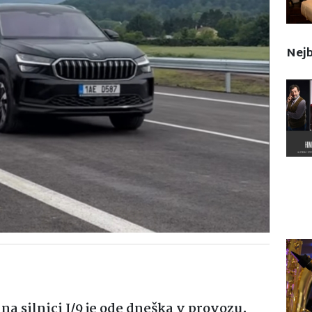
Nejb
na silnici I/9 je ode dneška v provozu.