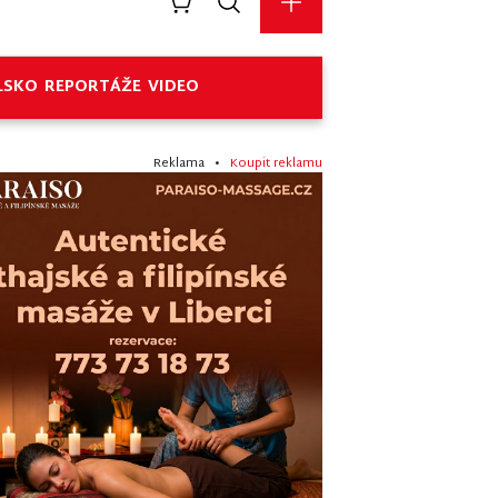
LSKO
REPORTÁŽE
VIDEO
Reklama •
Koupit reklamu