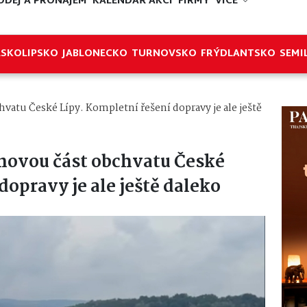
ODEJ A PRONÁJEM
KALENDÁŘ AKCÍ
FIRMY
VÍCE
ESKOLIPSKO
JABLONECKO
TURNOVSKO
FRÝDLANTSKO
SEMI
vatu České Lípy. Kompletní řešení dopravy je ale ještě
novou část obchvatu České
dopravy je ale ještě daleko