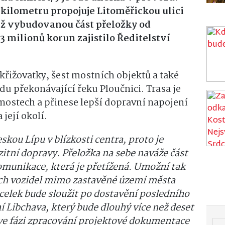
 kilometru propojuje Litoměřickou ulici
 již vybudovanou část přeložky od
3 milionů korun zajistilo Ředitelství
křižovatky, šest mostních objektů a také
u překonávající řeku Ploučnici. Trasa je
ostech a přinese lepší dopravní napojení
její okolí.
eskou Lípu v blízkosti centra, proto je
zitní dopravy. Přeložka na sebe naváže část
mu­nikace, která je přetížená. Umožní tak
ích vozidel mimo zastavěné území města
celek bude sloužit po dostavění posledního
 Libchava, který bude dlouhý více než deset
 ve fázi zpracování projektové dokumentace