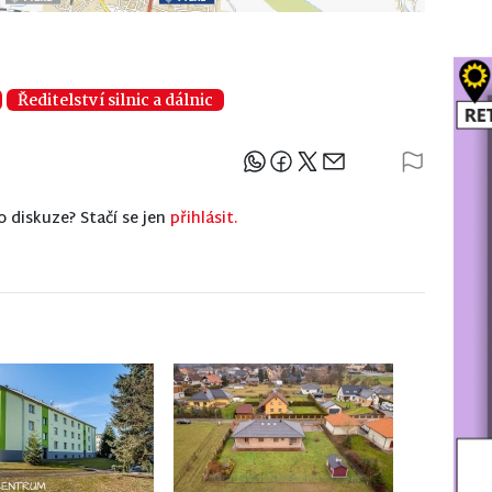
Ředitelství silnic a dálnic
Sdílejte článek
o diskuze? Stačí se jen
přihlásit.