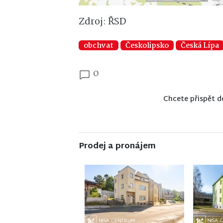
Zdroj: ŘSD
obchvat
Českolipsko
Česká Lípa
0
Chcete přispět d
Prodej a pronájem