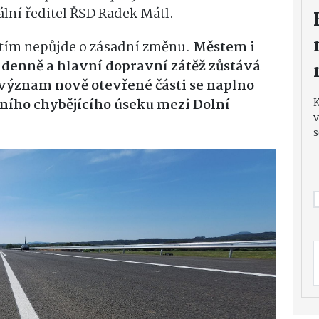
ální ředitel ŘSD Radek Mátl.
atím nepůjde o zásadní změnu.
Městem i
el denně a hlavní dopravní zátěž zůstává
význam nově otevřené části se naplno
dního chybějícího úseku mezi Dolní
v
s