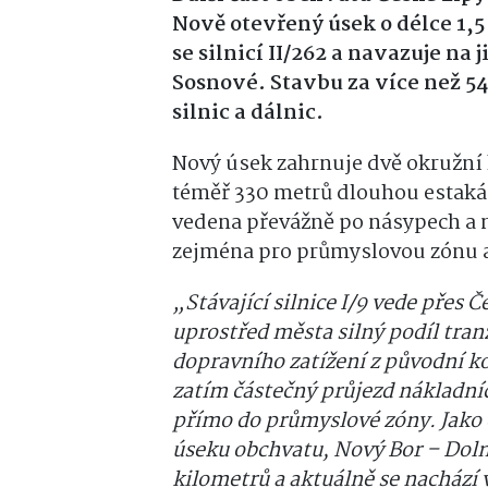
Nově otevřený úsek o délce 1,5
se silnicí II/262 a navazuje na
Sosnové. Stavbu za více než 54
silnic a dálnic.
Nový úsek zahrnuje dvě okružní 
téměř 330 metrů dlouhou estakád
vedena převážně po násypech a m
zejména pro průmyslovou zónu a 
„Stávající silnice I/9 vede přes Č
uprostřed města silný po­díl tran
dopravního zatížení z původní ko
zatím částečný průjezd nákladn
přímo do průmyslové zóny. Jako 
úseku obchvatu, Nový Bor – Dolní
kilometrů a aktuálně se nachází