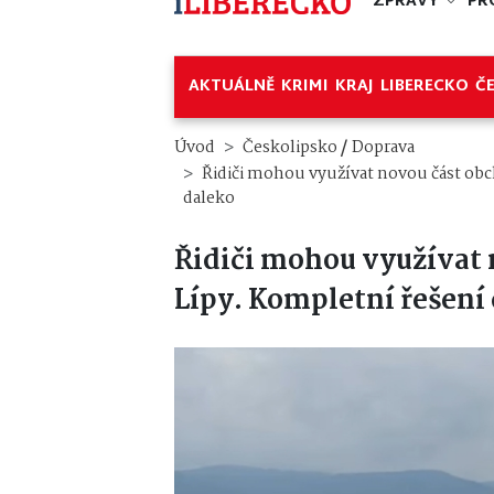
ZPRÁVY
PR
AKTUÁLNĚ
KRIMI
KRAJ
LIBERECKO
Č
/
Úvod
Českolipsko
Doprava
Řidiči mohou využívat novou část obch
daleko
Řidiči mohou využívat 
Lípy. Kompletní řešení 