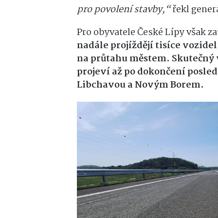
pro povolení stavby,“
řekl gener
Pro obyvatele České Lípy však z
nadále projíždějí tisíce vozid
na průtahu městem. Skutečný 
projeví až po dokončení posle
Libchavou a Novým Borem.