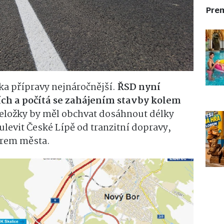
Pre
ska přípravy nejnáročnější.
ŘSD nyní
ích a počítá se zahájením stavby kolem
řeložky by měl obchvat dosáhnout délky
ulevit České Lípě od tranzitní dopravy,
trem města.