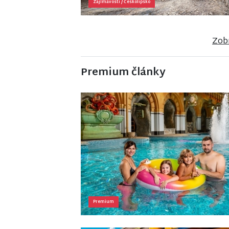
Zajímavosti
/
Českolipsko
Zobr
Premium články
Premium