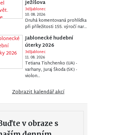
Ježíšova
365Jablonec
10. 08. 2026
Druhá komentovaná prohlídka
při příležitosti 155. výročí nar...
Jablonecké hudební
úterky 2026
365Jablonec
11. 08. 2026
Tetiana Tishchenko (UA) -
varhany, Juraj Škoda (SK) -
violon...
Zobrazit kalendář akcí
Buďte v obraze s
naším denním