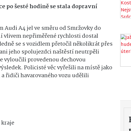
 po šesté hodině se stala dopravní
lem Audi A4 jel ve směru od Smržovky do
ní vlivem nepřiměřené rychlosti dostal
edně se s vozidlem přetočil několikrát přes
 ani jeho spolujezdci naštěstí neutrpěli
iče vyloučili provedenou dechovou
sledek. Policisté věc vyřešili na místě jako
 řidiči havarovaného vozu udělili
 kraje