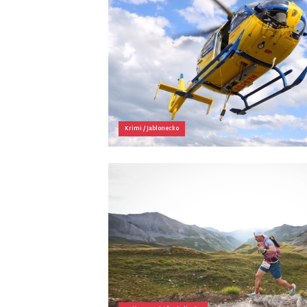
Krimi
/
Jablonecko