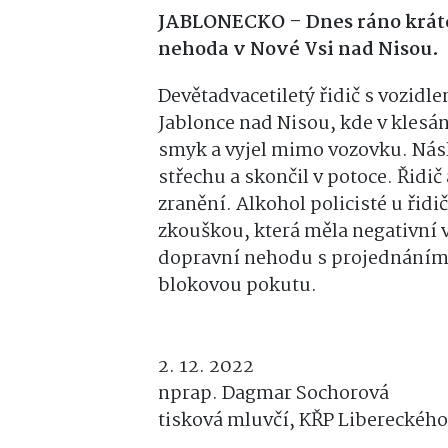
JABLONECKO – Dnes ráno krátce
nehoda v Nové Vsi nad Nisou.
Devětadvacetiletý řidič s vozid
Jablonce nad Nisou, kde v klesá
smyk a vyjel mimo vozovku. Násl
střechu a skončil v potoce. Řidič
zranění. Alkohol policisté u řid
zkouškou, která měla negativní vý
dopravní nehodu s projednáním a
blokovou pokutu.
2. 12. 2022
nprap. Dagmar Sochorová
tisková mluvčí, KŘP Libereckého