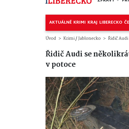
ZPRÁVY
PR
AKTUÁLNĚ
KRIMI
KRAJ
LIBERECKO
Č
/
Úvod
Krimi
Jablonecko
Řidič Audi
Řidič Audi se několikrát
v potoce