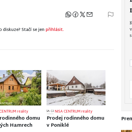
Sdílejte článek
v
o diskuze? Stačí se jen
přihlásit.
s
CENTRUM reality
NISA CENTRUM reality
 rodinného domu
Prodej činžovního domu
Pre
íně pod Bukovou
v Jablonci nad Nisou