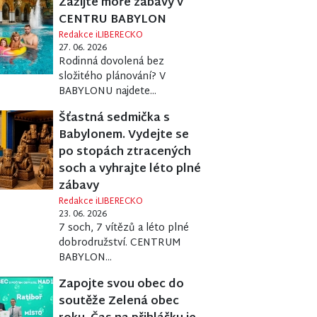
Zažijte moře zábavy v
CENTRU BABYLON
Redakce iLIBERECKO
27. 06. 2026
Rodinná dovolená bez
složitého plánování? V
BABYLONU najdete...
Šťastná sedmička s
Babylonem. Vydejte se
po stopách ztracených
soch a vyhrajte léto plné
zábavy
Redakce iLIBERECKO
23. 06. 2026
7 soch, 7 vítězů a léto plné
dobrodružství. CENTRUM
BABYLON...
Zapojte svou obec do
soutěže Zelená obec