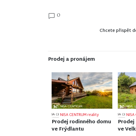
0
Chcete přispět d
Prodej a pronájem
NISA CENTRUM reality
NISA 
Prodej ubytovacího
Prodej
zařízení v Janově nad
v Jiřet
Nisou