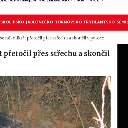
ODEJ A PRONÁJEM
KALENDÁŘ AKCÍ
FIRMY
VÍCE
ESKOLIPSKO
JABLONECKO
TURNOVSKO
FRÝDLANTSKO
SEMI
 se několikrát přetočil přes střechu a skončil v potoce
 přetočil přes střechu a skončil