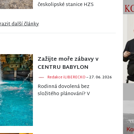
českolipské stanice HZS
Libereckého kraje zaznamenal
na rakouském ultramaratonu
azit další články
Grossglockner Ultra-Trail svů...
Zažijte moře zábavy v
CENTRU BABYLON
Redakce iLIBERECKO
– 27. 06. 2026
Rodinná dovolená bez
složitého plánování? V
BABYLONU najdete pod jednou
střechou zábavu pro děti,
odpočinek pro rodiče, dobré
jídl...