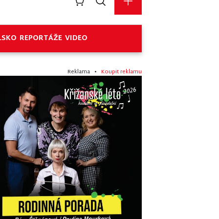
LSKO
REPORTÁŽE
VIDEO
Reklama •
Koupit reklamu