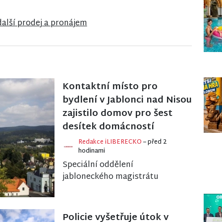
další prodej a pronájem
Kontaktní místo pro
bydlení v Jablonci nad Nisou
zajistilo domov pro šest
desítek domácností
Redakce iLIBERECKO
– před 2
hodinami
Speciální oddělení
jabloneckého magistrátu
pomohlo za rok a půl své
existence najít stabilní střechu
nad hlavou 61 domácnostem v
Policie vyšetřuje útok v