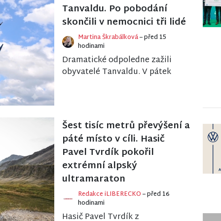
k...
Tanvaldu. Po pobodání
skončili v nemocnici tři lidé
Martina Škrabálková
– před 15
hodinami
Dramatické odpoledne zažili
obyvatelé Tanvaldu. V pátek
tam došlo k závažnému
násilnému trestnému činu, při
kterém utrpěli bodná z...
Šest tisíc metrů převýšení a
páté místo v cíli. Hasič
Pavel Tvrdík pokořil
extrémní alpský
ultramaraton
Redakce iLIBERECKO
– před 16
hodinami
Hasič Pavel Tvrdík z