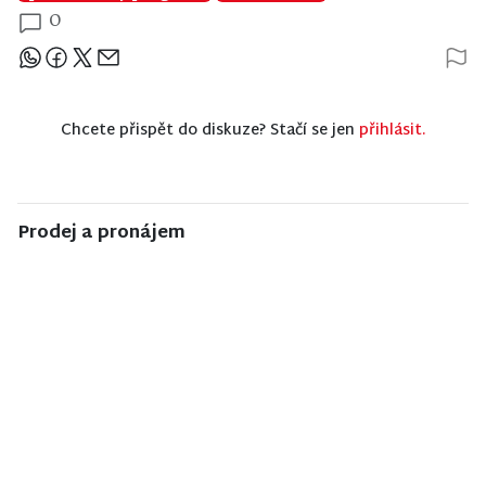
0
Sdílejte článek
Chcete přispět do diskuze? Stačí se jen
přihlásit.
Prodej a pronájem
NISA CENTRUM
NISA CENTRUM
NISA CENTRUM
reality
reality
reality
Prodej
Prodej bytu
Prodej bytu
ubytovacího
1+1 v Liberci
2+1 v Jilemnici
zařízení v