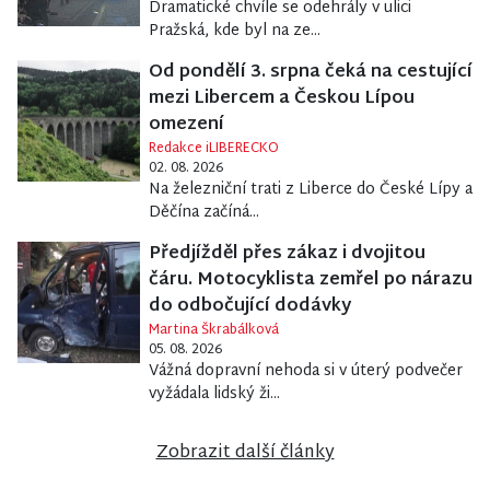
Dramatické chvíle se odehrály v ulici
Pražská, kde byl na ze...
Od pondělí 3. srpna čeká na cestující
mezi Libercem a Českou Lípou
omezení
Redakce iLIBERECKO
02. 08. 2026
Na železniční trati z Liberce do České Lípy a
Děčína začíná...
Předjížděl přes zákaz i dvojitou
čáru. Motocyklista zemřel po nárazu
do odbočující dodávky
Martina Škrabálková
05. 08. 2026
Vážná dopravní nehoda si v úterý podvečer
vyžádala lidský ži...
Zobrazit další články