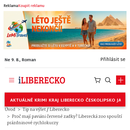
Reklama
Koupit reklamu
Přihlásit se
Ne 9. 8., Roman
AKTUÁLNĚ
KRIMI
KRAJ
LIBERECKO
ČESKOLIPSKO
JABL
/
Úvod
Tip na výlet
Liberecko
Proč mají paviáni červené zadky? Liberecká zoo spouští
prázdninové rychlokurzy