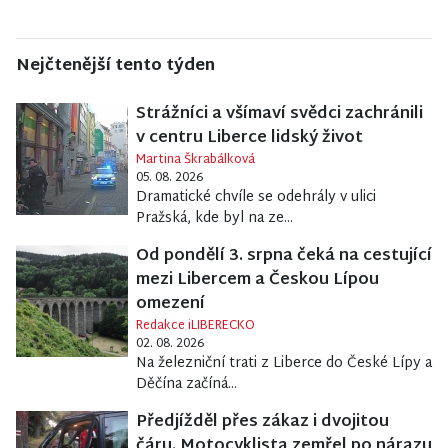
Nejčtenější tento týden
Strážníci a všímaví svědci zachránili
v centru Liberce lidský život
Martina Škrabálková
05. 08. 2026
Dramatické chvíle se odehrály v ulici
Pražská, kde byl na ze...
Od pondělí 3. srpna čeká na cestující
mezi Libercem a Českou Lípou
omezení
Redakce iLIBERECKO
02. 08. 2026
Na železniční trati z Liberce do České Lípy a
Děčína začíná...
Předjížděl přes zákaz i dvojitou
čáru. Motocyklista zemřel po nárazu