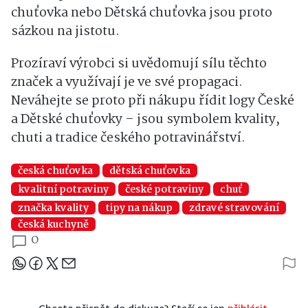
chuťovka nebo Dětská chuťovka jsou proto
sázkou na jistotu.
Prozíraví výrobci si uvědomují sílu těchto
značek a využívají je ve své propagaci.
Neváhejte se proto při nákupu řídit logy České
a Dětské chuťovky – jsou symbolem kvality,
chuti a tradice českého potravinářství.
česká chuťovka
dětská chuťovka
kvalitní potraviny
české potraviny
chuť
značka kvality
tipy na nákup
zdravé stravování
česká kuchyně
0
Sdílejte článek