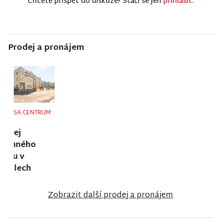
Chcete přispět do diskuze? Stačí se jen
přihlásit.
Prodej a pronájem
NISA CENTRUM
NISA CENTRUM
NISA CENTRUM
reality
reality
reality
Prodej bytu
Prodej
Prodej
2+1 v Jilemnici
rodinného
ubytovacího
domu ve
zařízení v
Vrchlabí
Janově nad
Nisou
Zobrazit další prodej a pronájem