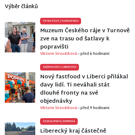
Výběr článků
TIP NA VÝLET
/
TURNOVSKO
Muzeum Českého ráje v Turnově
zve na trasu od šatlavy k
popravišti
Viktorie Sirovátková
– před 6 hodinami
ZAJÍMAVOSTI
/
LIBERECKO
Nový fastfood v Liberci přilákal
davy lidí. Ti neváhali stát
dlouhé fronty na své
objednávky
Viktorie Sirovátková
– před 9 hodinami
ČESKOLIPSKO
/
DOPRAVA
Liberecký kraj částečně