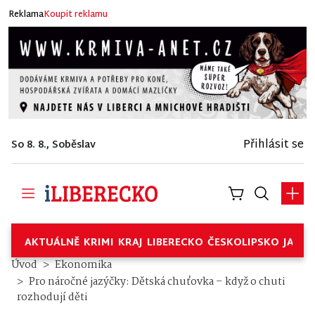
Reklama
Koupit reklamu
Přihlásit se
So 8. 8., Soběslav
AKTUÁLNĚ
KRIMI
KRAJ
LIBERECKO
ČESKOLIPSKO
JABL
Úvod
Ekonomika
Pro náročné jazýčky: Dětská chuťovka – když o chuti
rozhodují děti