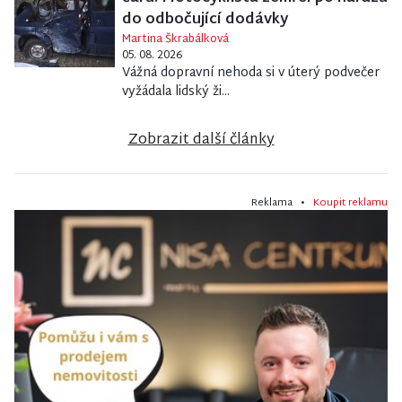
do odbočující dodávky
Martina Škrabálková
05. 08. 2026
Vážná dopravní nehoda si v úterý podvečer
vyžádala lidský ži...
Zobrazit další články
Reklama •
Koupit reklamu