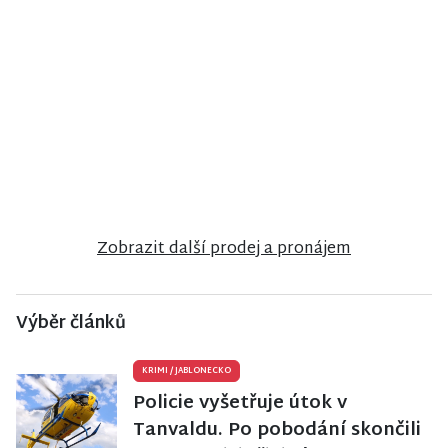
NISA CENTRUM
NISA CENTRUM
NISA CENTRUM
reality
reality
reality
Prodej
Prodej
Prodej
rodinného
ubytovacího
rodinného
domu ve
zařízení v
domu v
Vrchlabí
Janově nad
Semilech
Nisou
Zobrazit další prodej a pronájem
Výběr článků
KRIMI
/
JABLONECKO
Policie vyšetřuje útok v
Tanvaldu. Po pobodání skončili