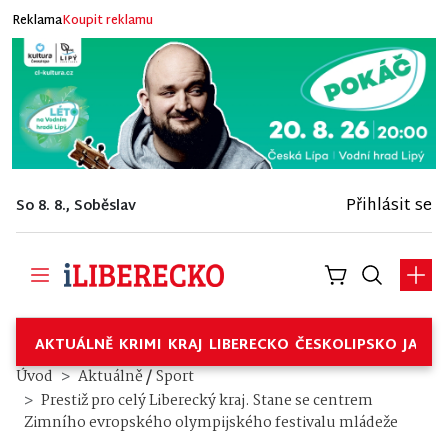
Reklama
Koupit reklamu
Přihlásit se
So 8. 8., Soběslav
AKTUÁLNĚ
KRIMI
KRAJ
LIBERECKO
ČESKOLIPSKO
JABL
/
Úvod
Aktuálně
Sport
Prestiž pro celý Liberecký kraj. Stane se centrem
Zimního evropského olympijského festivalu mládeže