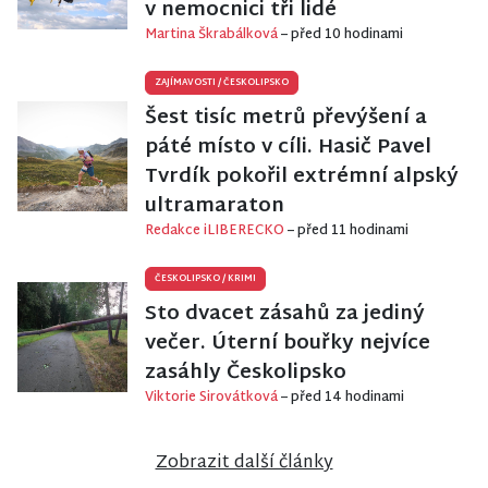
v nemocnici tři lidé
Martina Škrabálková
– před 10 hodinami
ZAJÍMAVOSTI
/
ČESKOLIPSKO
Šest tisíc metrů převýšení a
páté místo v cíli. Hasič Pavel
Tvrdík pokořil extrémní alpský
ultramaraton
Redakce iLIBERECKO
– před 11 hodinami
ČESKOLIPSKO
/
KRIMI
Sto dvacet zásahů za jediný
večer. Úterní bouřky nejvíce
zasáhly Českolipsko
Viktorie Sirovátková
– před 14 hodinami
Zobrazit další články