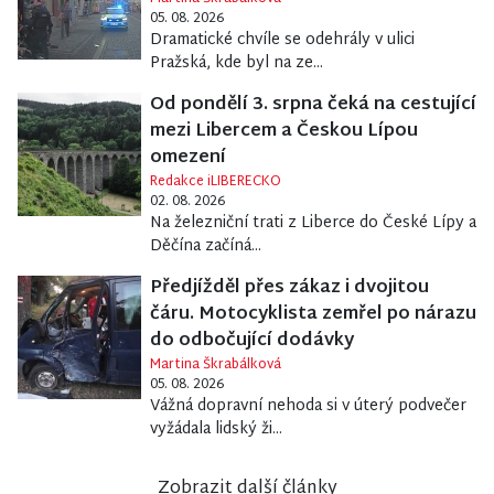
05. 08. 2026
Dramatické chvíle se odehrály v ulici
Pražská, kde byl na ze...
Od pondělí 3. srpna čeká na cestující
mezi Libercem a Českou Lípou
omezení
Redakce iLIBERECKO
02. 08. 2026
Na železniční trati z Liberce do České Lípy a
Děčína začíná...
Předjížděl přes zákaz i dvojitou
čáru. Motocyklista zemřel po nárazu
do odbočující dodávky
Martina Škrabálková
05. 08. 2026
Vážná dopravní nehoda si v úterý podvečer
vyžádala lidský ži...
Zobrazit další články