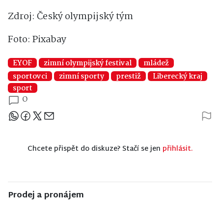
Zdroj: Český olympijský tým
Foto: Pixabay
EYOF
zimní olympijský festival
mládež
sportovci
zimní sporty
prestiž
Liberecký kraj
sport
0
Sdílejte článek
Chcete přispět do diskuze? Stačí se jen
přihlásit.
Prodej a pronájem