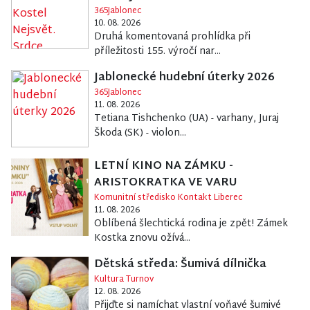
365Jablonec
10. 08. 2026
Druhá komentovaná prohlídka při
příležitosti 155. výročí nar...
Jablonecké hudební úterky 2026
365Jablonec
11. 08. 2026
Tetiana Tishchenko (UA) - varhany, Juraj
Škoda (SK) - violon...
LETNÍ KINO NA ZÁMKU -
ARISTOKRATKA VE VARU
Komunitní středisko Kontakt Liberec
11. 08. 2026
Oblíbená šlechtická rodina je zpět! Zámek
Kostka znovu ožívá...
Dětská středa: Šumivá dílnička
Kultura Turnov
12. 08. 2026
Přijďte si namíchat vlastní voňavé šumivé