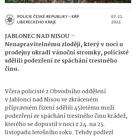
POLICIE ČESKÉ REPUBLIKY – KŘP
07. 12.
LIBERECKÉHO KRAJE
2022
JABLONEC NAD NISOU –
Nenapravitelnému zloději, který v noci u
prodejny ukradl vánoční stromky, policisté
sdělili podezření ze spáchání trestného
činu.
Včera policisté z Obvodního oddělení
v Jablonci nad Nisou ve zkráceném
přípravném řízení sdělili 45letému muži
podezření ze spáchání trestného činu krádež,
kterého se dopustil v noci z 24. na 25.
listopadu letošního roku. Tehdy podlezl