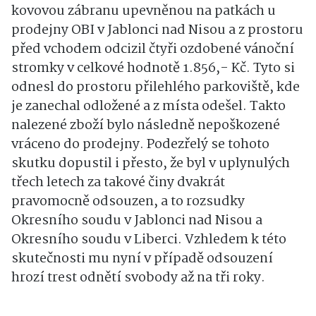
kovovou zábranu upevněnou na patkách u
prodejny OBI v Jablonci nad Nisou a z prostoru
před vchodem odcizil čtyři ozdobené vánoční
stromky v celkové hodnotě 1.856,- Kč. Tyto si
odnesl do prostoru přilehlého parkoviště, kde
je zanechal odložené a z místa odešel. Takto
nalezené zboží bylo následně nepoškozené
vráceno do prodejny. Podezřelý se tohoto
skutku dopustil i přesto, že byl v uplynulých
třech letech za takové činy dvakrát
pravomocně odsouzen, a to rozsudky
Okresního soudu v Jablonci nad Nisou a
Okresního soudu v Liberci. Vzhledem k této
skutečnosti mu nyní v případě odsouzení
hrozí trest odnětí svobody až na tři roky.