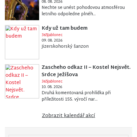
08. 08. 2026
Nechte se unést pohodovou atmosférou
letního odpoledne plnéh...
Kdy už tam budem
365Jablonec
09. 08. 2026
Jizerskohorský šanzon
Zascheho odkaz II – Kostel Nejsvět.
Srdce Ježíšova
365Jablonec
10. 08. 2026
Druhá komentovaná prohlídka při
příležitosti 155. výročí nar...
Zobrazit kalendář akcí