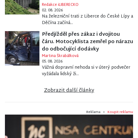
Redakce iLIBERECKO
02. 08. 2026
Na železniční trati z Liberce do České Lípy a
Děčína začíná...
Předjížděl přes zákaz i dvojitou
čáru. Motocyklista zemřel po nárazu
do odbočující dodávky
Martina Škrabálková
05. 08. 2026
Vážná dopravní nehoda si v úterý podvečer
vyžádala lidský ži...
Zobrazit další články
Reklama •
Koupit reklamu