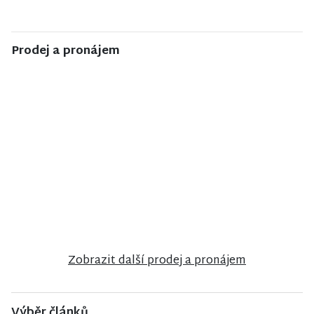
Prodej a pronájem
NISA CENTRUM
NISA CENTRUM
NISA CENTRUM
reality
reality
reality
Prodej
Prodej
Prodej
rodinného
ubytovacího
bungalovu v
domu v
zařízení v
anglosaském
Poniklé
Janově nad
stylu u zámku
Nisou
Sychrov
Zobrazit další prodej a pronájem
Výběr článků