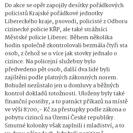
Do akce se opět zapojily desítky pořádkových
policistů Krajské pořádkové jednotky
Libereckého kraje, psovodi, policisté z Odboru
cizinecké policie KŘP, ale také strážníci
Městské policie Liberec. Během několika
hodin společně zkontrolovali bezmála čtyři sta
osob, z čehož se u více jak stovky jednalo o
cizince. Na policejní služebny bylo
předvedeno pět osob, další dva lidé byli
zajištěni podle platných zákonných norem.
Bohužel nezůstalo jen u domluvy a běžných
kontrol dokladů totožnosti. Uloženy byly také
finanční postihy, a to patnáct příkazů na místě
ve výši 8700,- Kč za přestupky podle zákona o
pobytu cizinců na Území České republiky.
Smutné kolonky však zaplnili i mladiství, a to