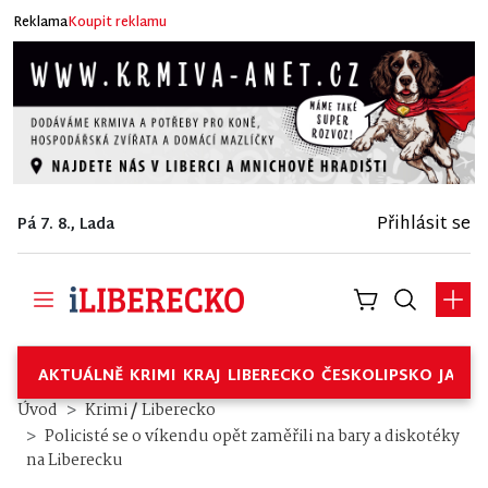
Reklama
Koupit reklamu
Přihlásit se
Pá 7. 8., Lada
AKTUÁLNĚ
KRIMI
KRAJ
LIBERECKO
ČESKOLIPSKO
JABL
/
Úvod
Krimi
Liberecko
Policisté se o víkendu opět zaměřili na bary a diskotéky
na Liberecku