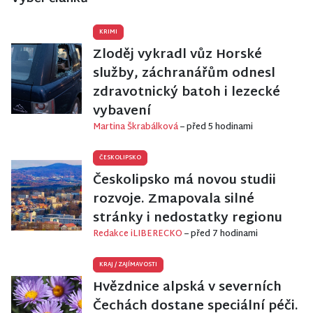
KRIMI
Zloděj vykradl vůz Horské
služby, záchranářům odnesl
zdravotnický batoh i lezecké
vybavení
Martina Škrabálková
– před 5 hodinami
ČESKOLIPSKO
Českolipsko má novou studii
rozvoje. Zmapovala silné
stránky i nedostatky regionu
Redakce iLIBERECKO
– před 7 hodinami
KRAJ
/
ZAJÍMAVOSTI
Hvězdnice alpská v severních
Čechách dostane speciální péči.