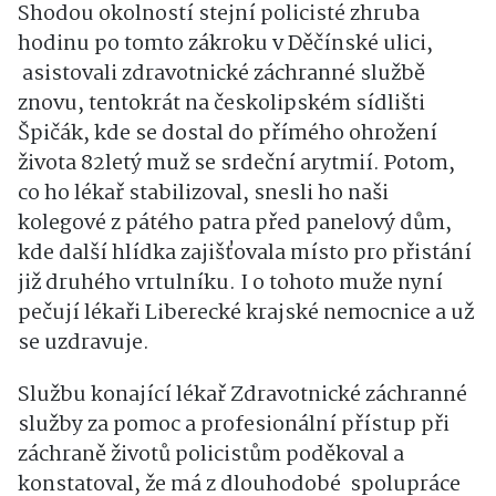
Shodou okolností stejní policisté zhruba
hodinu po tomto zákroku v Děčínské ulici,
asistovali zdravotnické záchranné službě
znovu, tentokrát na českolipském sídlišti
Špičák, kde se dostal do přímého ohrožení
života 82letý muž se srdeční arytmií. Potom,
co ho lékař stabilizoval, snesli ho naši
kolegové z pátého patra před panelový dům,
kde další hlídka zajišťovala místo pro přistání
již druhého vrtulníku. I o tohoto muže nyní
pečují lékaři Liberecké krajské nemocnice a už
se uzdravuje.
Službu konající lékař Zdravotnické záchranné
služby za pomoc a profesionální přístup při
záchraně životů policistům poděkoval a
konstatoval, že má z dlouhodobé spolupráce