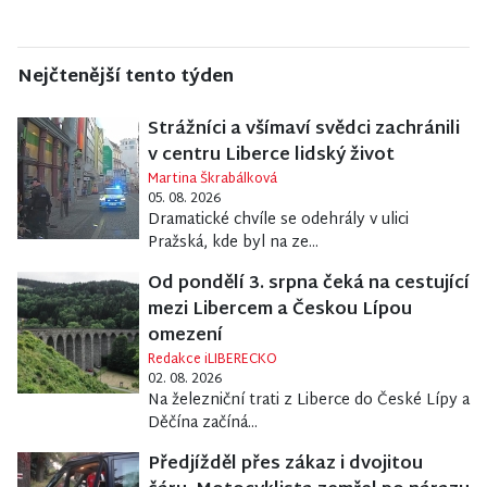
Nejčtenější tento týden
Strážníci a všímaví svědci zachránili
v centru Liberce lidský život
Martina Škrabálková
05. 08. 2026
Dramatické chvíle se odehrály v ulici
Pražská, kde byl na ze...
Od pondělí 3. srpna čeká na cestující
mezi Libercem a Českou Lípou
omezení
Redakce iLIBERECKO
02. 08. 2026
Na železniční trati z Liberce do České Lípy a
Děčína začíná...
Předjížděl přes zákaz i dvojitou