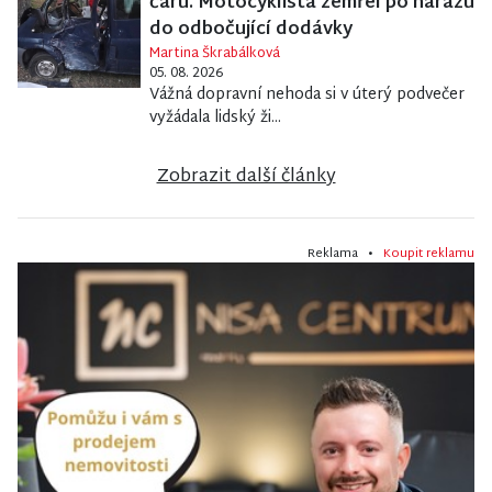
čáru. Motocyklista zemřel po nárazu
do odbočující dodávky
Martina Škrabálková
05. 08. 2026
Vážná dopravní nehoda si v úterý podvečer
vyžádala lidský ži...
Zobrazit další články
Reklama •
Koupit reklamu