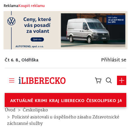
Reklama
Koupit reklamu
Přihlásit se
Čt 6. 8., Oldřiška
AKTUÁLNĚ
KRIMI
KRAJ
LIBERECKO
ČESKOLIPSKO
JABL
Úvod
Českolipsko
Policisté asistovali u úspěšného zásahu Zdravotnické
záchranné služby