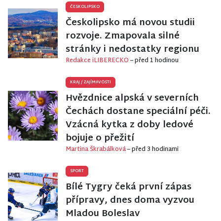
ČESKOLIPSKO
Českolipsko má novou studii
rozvoje. Zmapovala silné
stránky i nedostatky regionu
Redakce iLIBERECKO
– před 1 hodinou
KRAJ
/
ZAJÍMAVOSTI
Hvězdnice alpská v severních
Čechách dostane speciální péči.
Vzácná kytka z doby ledové
bojuje o přežití
Martina Škrabálková
– před 3 hodinami
SPORT
Bílé Tygry čeká první zápas
přípravy, dnes doma vyzvou
Mladou Boleslav