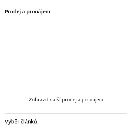
Prodej a pronájem
NISA CENTRUM
NISA CENTRUM
NISA CENTRUM
reality
reality
reality
Prodej
Prodej
Prodej
rodinného
ubytovacího
činžovního
domu v
zařízení v
domu v
Semilech
Janově nad
Jablonci nad
Nisou
Nisou
Zobrazit další prodej a pronájem
Výběr článků