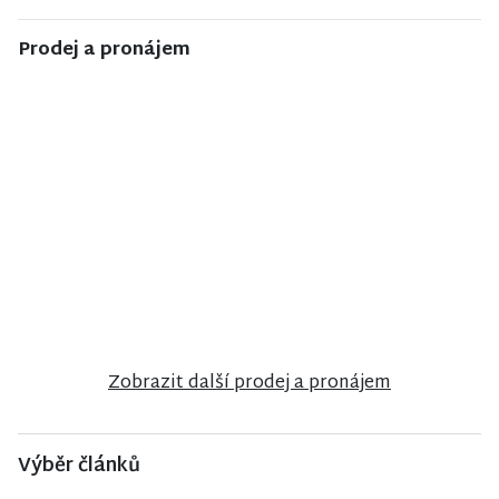
Prodej a pronájem
NISA CENTRUM
NISA CENTRUM
NISA CENTRUM
reality
reality
reality
Prodej
Prodej
Prodej
rodinného
rodinného
rodinného
domu v
domu v
domu ve
Semilech
Poniklé
Velkých
Hamrech
Zobrazit další prodej a pronájem
Výběr článků