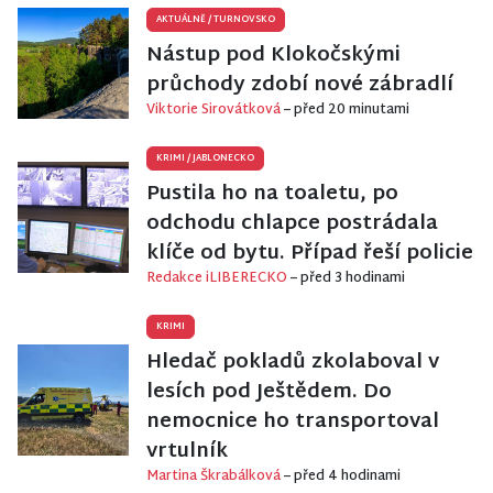
AKTUÁLNĚ
/
TURNOVSKO
Nástup pod Klokočskými
průchody zdobí nové zábradlí
Viktorie Sirovátková
– před 20 minutami
KRIMI
/
JABLONECKO
Pustila ho na toaletu, po
odchodu chlapce postrádala
klíče od bytu. Případ řeší policie
Redakce iLIBERECKO
– před 3 hodinami
KRIMI
Hledač pokladů zkolaboval v
lesích pod Ještědem. Do
nemocnice ho transportoval
vrtulník
Martina Škrabálková
– před 4 hodinami