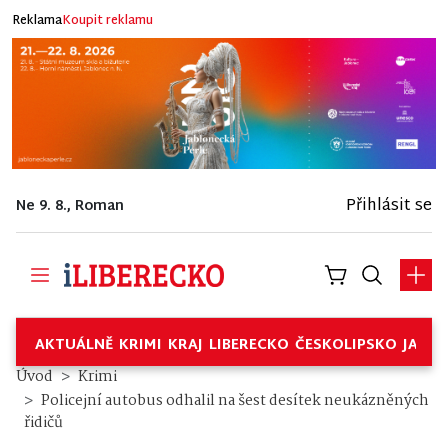
Reklama
Koupit reklamu
Přihlásit se
Ne 9. 8., Roman
AKTUÁLNĚ
KRIMI
KRAJ
LIBERECKO
ČESKOLIPSKO
JABL
Úvod
Krimi
Policejní autobus odhalil na šest desítek neukázněných
řidičů