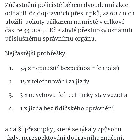
Zúčastnění policisté během dvoudenní akce
odhalili 64 dopravních přestupků, za 60 z nich
uložili pokuty příkazem na místě v celkové
částce 33.000,- Kč a zbylé přestupky oznámili
příslušnému správnímu orgánu.
Nejčastější prohřešky:
34 x nepoužití bezpečnostních pásů
15 x telefonování za jízdy
3 x nevyhovující technický stav vozidla
1 x jízda bez řidičského oprávnění
a další přestupky, které se týkaly způsobu
jízdy, nerespektování dopravního značení,