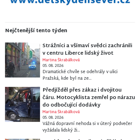
Nejčtenější tento týden
Strážníci a všímaví svědci zachránili
v centru Liberce lidský život
Martina Škrabálková
05. 08. 2026
Dramatické chvíle se odehrály v ulici
Pražská, kde byl na ze...
Předjížděl přes zákaz i dvojitou
čáru. Motocyklista zemřel po nárazu
do odbočující dodávky
Martina Škrabálková
05. 08. 2026
Vážná dopravní nehoda si v úterý podvečer
vyžádala lidský ži...