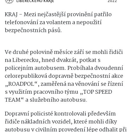
LIBERECKÉHO KRAJE
2022
KRAJ - Mezi nejčastější provinění patřilo
telefonování za volantem a nepoužití
bezpečnostních pásů.
Ve druhé polovině měsíce září se mohli řidiči
na Liberecku, hned dvakrát, potkat s
policejním autobusem. Probíhala dvoudenní
celorepubliková dopravně bezpečnostní akce
„ROADPOL“, zaměřená na věnování se řízení
s využitím pracovního týmu „TOP SPEED
TEAM“ a služebního autobusu.
Dopravní policisté kontrolovali především
řidiče nákladních vozidel, které mohli díky
autobusu v civilním provedení lépe odhalit při