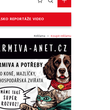
LSKO
REPORTÁŽE
VIDEO
Reklama •
Koupit reklamu