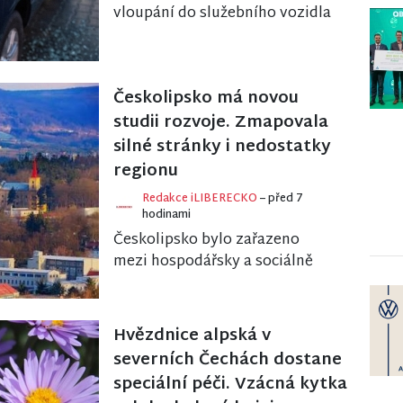
vloupání do služebního vozidla
Horské služby ČR, ke kterému
došlo koncem června v
Březinově ulici. Z...
Českolipsko má novou
studii rozvoje. Zmapovala
silné stránky i nedostatky
regionu
Redakce iLIBERECKO
– před 7
hodinami
Českolipsko bylo zařazeno
mezi hospodářsky a sociálně
ohrožená území, která se
potýkají se specifickými
výzvami, jako je vysoká zá...
Hvězdnice alpská v
severních Čechách dostane
speciální péči. Vzácná kytka