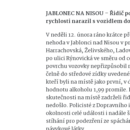
JABLONEC NA NISOU – Řidič p
rychlosti narazil s vozidlem 
V neděli 12. února ráno krátce p
nehoda v Jablonci nad Nisou v pr
Harrachovská, Želivského, Ladova
po ulici Rýnovická ve směru od 
povrchu vozovky nepřizpůsobil ry
čelně do středové zídky uvedené
kteří byli na místě jako první, 
hodnotu alkoholu 1,99 promile. 
skutečnosti na místě zadrželi ři
nedošlo. Policisté z Dopravního 
okolnosti celé události i nadále š
stíhání pro podezření ze spáchá
návykové látky.