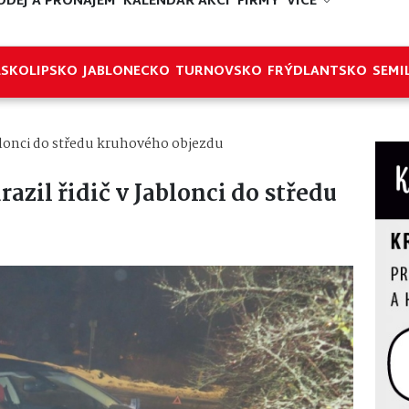
ODEJ A PRONÁJEM
KALENDÁŘ AKCÍ
FIRMY
VÍCE
ESKOLIPSKO
JABLONECKO
TURNOVSKO
FRÝDLANTSKO
SEMI
ablonci do středu kruhového objezdu
azil řidič v Jablonci do středu