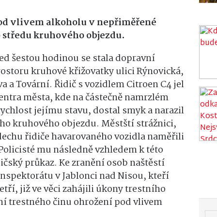
od vlivem alkoholu v nepřiměřené
do středu kruhového objezdu.
řed šestou hodinou se stala dopravní
ostoru kruhové křižovatky ulici Rýnovická,
 a Tovární. Řidič s vozidlem Citroen C4 jel
centra města, kde na částečně namrzlém
chlost jejímu stavu, dostal smyk a narazil
ho kruhového objezdu. Městští strážnici,
v dechu řidiče havarovaného vozidla naměřili
Policisté mu následně vzhledem k této
dičský průkaz. Ke zranění osob naštěstí
inspektorátu v Jablonci nad Nisou, kteří
etří, již ve věci zahájili úkony trestního
ní trestného činu ohrožení pod vlivem