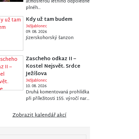
atmosférou letního odpoledne
plnéh...
Kdy už tam budem
365Jablonec
09. 08. 2026
Jizerskohorský šanzon
Zascheho odkaz II –
Kostel Nejsvět. Srdce
Ježíšova
365Jablonec
10. 08. 2026
Druhá komentovaná prohlídka
při příležitosti 155. výročí nar...
Zobrazit kalendář akcí