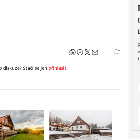
v
Sdílejte článek
s
o diskuze? Stačí se jen
přihlásit.