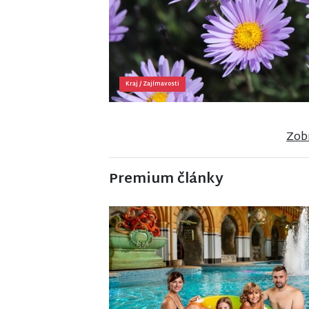
Kraj
/
Zajímavosti
Zobr
Premium články