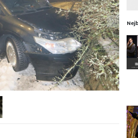
Nejb
Next