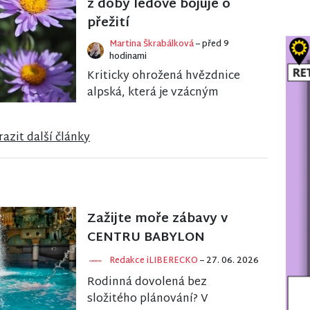
z doby ledové bojuje o
přežití
Martina Škrabálková
– před 9
hodinami
Kriticky ohrožená hvězdnice
alpská, která je vzácným
pozůstatkem poslední doby
ledové, se v severních Čechách
azit další články
potýká s úbytkem. V...
Zažijte moře zábavy v
CENTRU BABYLON
Redakce iLIBERECKO
– 27. 06. 2026
Rodinná dovolená bez
složitého plánování? V