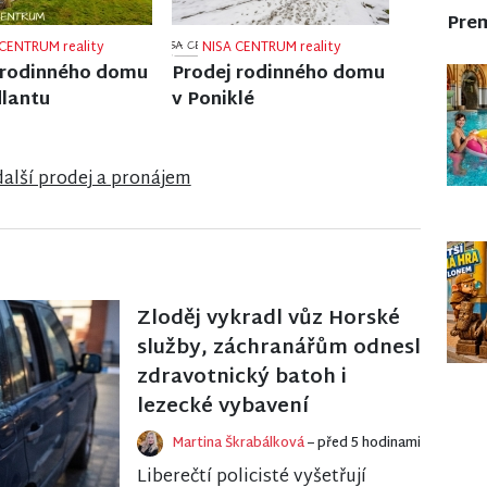
Pre
CENTRUM reality
NISA CENTRUM reality
 rodinného domu
Prodej rodinného domu
ži nad Nisou
v Semilech
další prodej a pronájem
Zloděj vykradl vůz Horské
služby, záchranářům odnesl
zdravotnický batoh i
lezecké vybavení
Martina Škrabálková
– před 5 hodinami
Liberečtí policisté vyšetřují