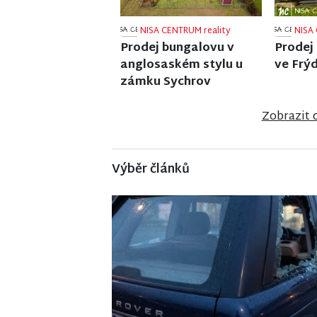
NISA CENTRUM reality
NISA 
Prodej činžovního domu
Prodej
v Jablonci nad Nisou
ve Strá
Zobrazit 
Výběr článků