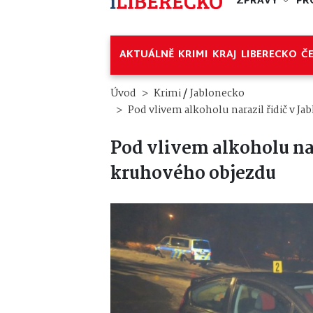
ZPRÁVY
PR
AKTUÁLNĚ
KRIMI
KRAJ
LIBERECKO
Č
/
Úvod
Krimi
Jablonecko
Pod vlivem alkoholu narazil řidič v J
Pod vlivem alkoholu nar
kruhového objezdu