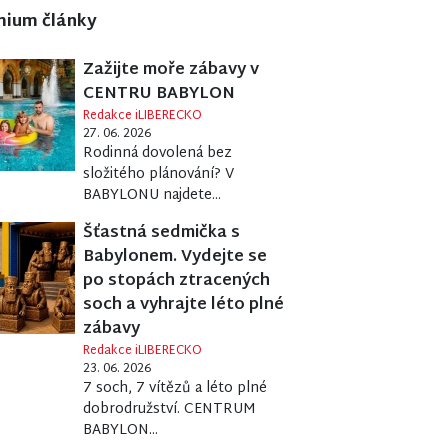
mium články
Zažijte moře zábavy v
CENTRU BABYLON
Redakce iLIBERECKO
27. 06. 2026
Rodinná dovolená bez
složitého plánování? V
BABYLONU najdete...
Šťastná sedmička s
Babylonem. Vydejte se
po stopách ztracených
soch a vyhrajte léto plné
zábavy
Redakce iLIBERECKO
23. 06. 2026
7 soch, 7 vítězů a léto plné
dobrodružství. CENTRUM
BABYLON...