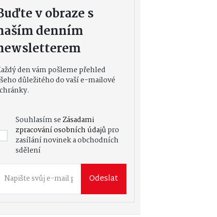
Buďte v obraze s
naším denním
newsletterem
Každý den vám pošleme přehled
šeho důležitého do vaší e-mailové
chránky.
Souhlasím se
Zásadami
zpracování osobních údajů
pro
zasílání novinek a obchodních
sdělení
Odeslat