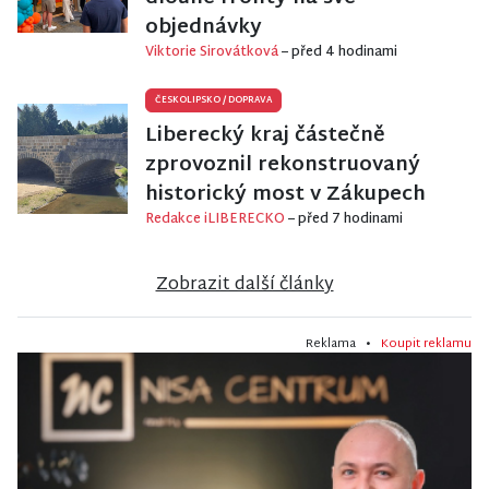
objednávky
Viktorie Sirovátková
– před 4 hodinami
ČESKOLIPSKO
/
DOPRAVA
Liberecký kraj částečně
zprovoznil rekonstruovaný
historický most v Zákupech
Redakce iLIBERECKO
– před 7 hodinami
Zobrazit další články
Reklama •
Koupit reklamu