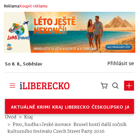
Reklama
Koupit reklamu
Přihlásit se
So 8. 8., Soběslav
AKTUÁLNĚ
KRIMI
KRAJ
LIBERECKO
ČESKOLIPSKO
JABL
Úvod
Kraj
Pivo, hudba i české inovace. Brusel hostí další ročník
kulturního festivalu Czech Street Party 2026