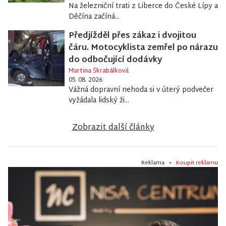
Na železniční trati z Liberce do České Lípy a
Děčína začíná...
Předjížděl přes zákaz i dvojitou
čáru. Motocyklista zemřel po nárazu
do odbočující dodávky
Martina Škrabálková
05. 08. 2026
Vážná dopravní nehoda si v úterý podvečer
vyžádala lidský ži...
Zobrazit další články
Reklama •
Koupit reklamu