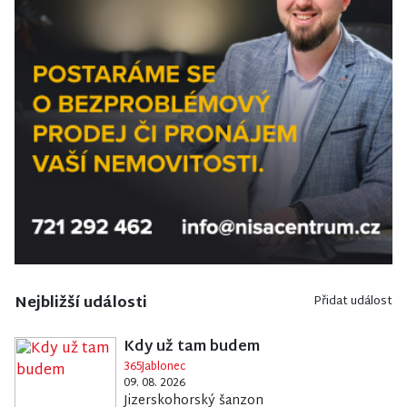
Nejbližší události
Přidat událost
Kdy už tam budem
365Jablonec
09. 08. 2026
Jizerskohorský šanzon