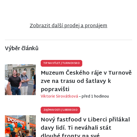
zařízení v
domu ve
domu v
Janově nad
Vrchlabí
Jiřetíně pod
Nisou
Bukovou
Zobrazit další prodej a pronájem
Výběr článků
TIP NA VÝLET
/
TURNOVSKO
Muzeum Českého ráje v Turnově
zve na trasu od šatlavy k
popravišti
Viktorie Sirovátková
– před 1 hodinou
ZAJÍMAVOSTI
/
LIBERECKO
Nový fastfood v Liberci přilákal
davy lidí. Ti neváhali stát
dlouhé fronty na své