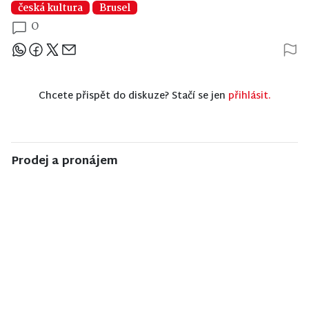
česká kultura
Brusel
0
Sdílejte článek
Chcete přispět do diskuze? Stačí se jen
přihlásit.
Prodej a pronájem
NISA CENTRUM
NISA CENTRUM
NISA CENTRUM
reality
reality
reality
Prodej
Prodej
Prodej
ubytovacího
rodinného
rodinného