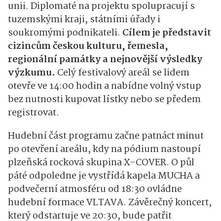
unii. Diplomaté na projektu spolupracují s
tuzemskými kraji, státními úřady i
soukromými podnikateli.
Cílem je představit
cizincům českou kulturu, řemesla,
regionální památky a nejnovější výsledky
výzkumu.
Celý festivalový areál se lidem
otevře ve 14:00 hodin a nabídne volný vstup
bez nutnosti kupovat lístky nebo se předem
registrovat.
Hudební část programu začne patnáct minut
po otevření areálu, kdy na pódium nastoupí
plzeňská rocková skupina X-COVER. O půl
páté odpoledne je vystřídá kapela MUCHA a
podvečerní atmosféru od 18:30 ovládne
hudební formace VLTAVA. Závěrečný koncert,
který odstartuje ve 20:30, bude patřit