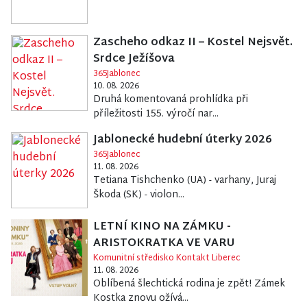
Zascheho odkaz II – Kostel Nejsvět.
Srdce Ježíšova
365Jablonec
10. 08. 2026
Druhá komentovaná prohlídka při
příležitosti 155. výročí nar...
Jablonecké hudební úterky 2026
365Jablonec
11. 08. 2026
Tetiana Tishchenko (UA) - varhany, Juraj
Škoda (SK) - violon...
LETNÍ KINO NA ZÁMKU -
ARISTOKRATKA VE VARU
Komunitní středisko Kontakt Liberec
11. 08. 2026
Oblíbená šlechtická rodina je zpět! Zámek
Kostka znovu ožívá...