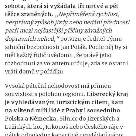
sobota, která si vyžádala tři mrtvé a pět
těžce zraněných.
„Nepřiměřená rychlost,
nesprávný způsob jízdy nebo nedání přednosti
patří mezi nejčastější příčiny závažných
dopravních nehod,“
potvrzuje ředitel Týmu
silniční bezpečnosti Jan Polák. Podle něj by si
měl každý řidič uvědomit, že právě jeho
rozhodnutí za volantem určuje, zda se ostatní
vrátí domů v pořádku.
Vysoká páteční nehodovost má přímou
souvislost s polohou regionu.
Liberecký kraj
je vyhledávaným turistickým cílem, kam
na víkend míří lidé z Prahy i sousedního
Polska a Německa.
Silnice do Jizerských a
Lužických hor, Krkonoš nebo Českého ráje v
pátek odpoledne kapacitně nezvládají nápor