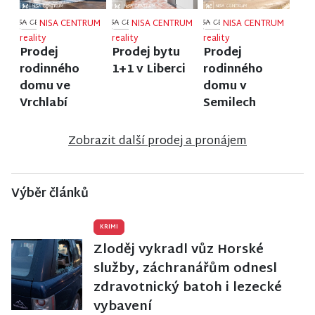
NISA CENTRUM
NISA CENTRUM
NISA CENTRUM
reality
reality
reality
Prodej
Prodej bytu
Prodej
rodinného
1+1 v Liberci
rodinného
domu ve
domu v
Vrchlabí
Semilech
Zobrazit další prodej a pronájem
Výběr článků
KRIMI
Zloděj vykradl vůz Horské
služby, záchranářům odnesl
zdravotnický batoh i lezecké
vybavení