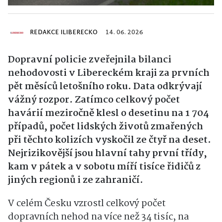
REDAKCE ILIBERECKO
14. 06. 2026
Dopravní policie zveřejnila bilanci
nehodovosti v Libereckém kraji za prvních
pět měsíců letošního roku. Data odkrývají
vážný rozpor. Zatímco celkový počet
havárií meziročně klesl o desetinu na 1 704
případů, počet lidských životů zmařených
při těchto kolizích vyskočil ze čtyř na deset.
Nejrizikovější jsou hlavní tahy první třídy,
kam v pátek a v sobotu míří tisíce řidičů z
jiných regionů i ze zahraničí.
V celém Česku vzrostl celkový počet
dopravních nehod na více než 34 tisíc, na