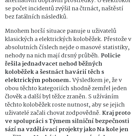
alternativní dopravní prostředky. U elektrokol
se počet incidentů zvýšil na čtrnáct, naštěstí
bez fatálních následků.
Mnohem horší situace panuje u uživatelů
klasických a elektrických koloběžek. Přestože v
absolutních číslech nejde o masové statistiky,
nehody na nich mají drsný průběh.
Policie
řešila jednadvacet nehod běžných
koloběžek a šestnáct havárií těch s
elektrickým pohonem.
Výsledkem je, že v
obou těchto kategoriích shodně zemřel jeden
člověk a další byl těžce zraněn. S užíváním
těchto koloběžek roste nutnost, aby se jejich
uživatelé začali chovat zodpovědně.
Kraj proto
ve spolupráci s Týmem silniční bezpečnosti
sází na vzdělávací projekty jako Na kole jen