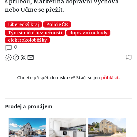
s přilbou, Markétina dopravní výchova
nebo Učme se přežít.
Liberecký kraj
Policie ČR
Tým silniční bezpečnosti
dopravní nehody
elektrokoloběžky
0
Sdílejte článek
Chcete přispět do diskuze? Stačí se jen
přihlásit.
Prodej a pronájem