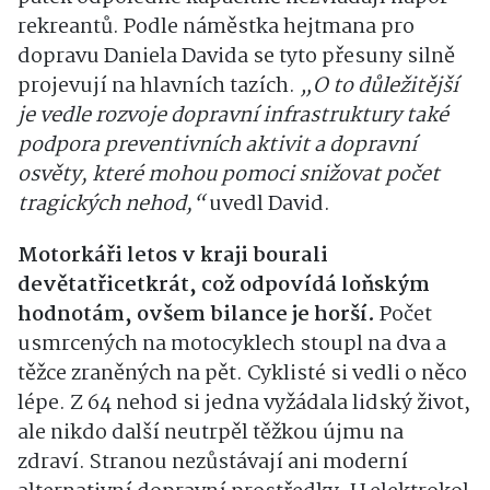
rekreantů. Podle náměstka hejtmana pro
dopravu Daniela Davida se tyto přesuny silně
projevují na hlavních tazích.
„O to důležitější
je vedle rozvoje dopravní infrastruktury také
podpora preventivních aktivit a dopravní
osvěty, které mohou pomoci snižovat počet
tragických nehod,“
uvedl David.
Motorkáři letos v kraji bourali
devětatřicetkrát, což odpovídá loňským
hodnotám, ovšem bilance je horší.
Počet
usmrcených na motocyklech stoupl na dva a
těžce zraněných na pět. Cyklisté si vedli o něco
lépe. Z 64 nehod si jedna vyžádala lidský život,
ale nikdo další neutrpěl těžkou újmu na
zdraví. Stranou nezůstávají ani moderní