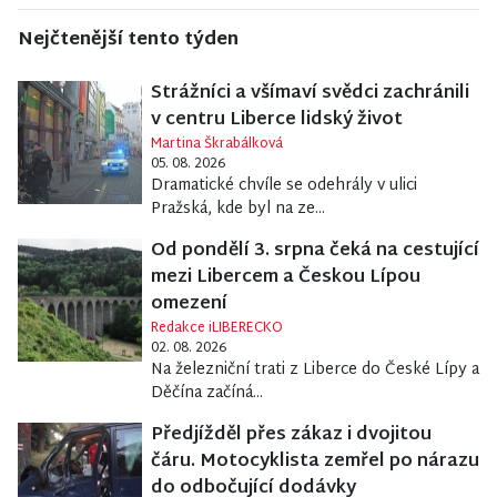
Nejčtenější tento týden
Strážníci a všímaví svědci zachránili
v centru Liberce lidský život
Martina Škrabálková
05. 08. 2026
Dramatické chvíle se odehrály v ulici
Pražská, kde byl na ze...
Od pondělí 3. srpna čeká na cestující
mezi Libercem a Českou Lípou
omezení
Redakce iLIBERECKO
02. 08. 2026
Na železniční trati z Liberce do České Lípy a
Děčína začíná...
Předjížděl přes zákaz i dvojitou
čáru. Motocyklista zemřel po nárazu
do odbočující dodávky