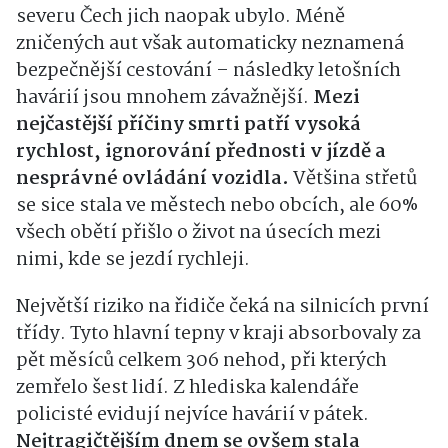
severu Čech jich naopak ubylo. Méně
zničených aut však automaticky neznamená
bezpečnější cestování – následky letošních
havárií jsou mnohem závažnější.
Mezi
nejčastější příčiny smrti patří vysoká
rychlost, ignorování přednosti v jízdě a
nesprávné ovládání vozidla.
Většina střetů
se sice stala ve městech nebo obcích, ale 60%
všech obětí přišlo o život na úsecích mezi
nimi, kde se jezdí rychleji.
Největší riziko na řidiče čeká na silnicích první
třídy. Tyto hlavní tepny v kraji absorbovaly za
pět měsíců celkem 306 nehod, při kterých
zemřelo šest lidí. Z hlediska kalendáře
policisté evidují nejvíce havárií v pátek.
Nejtragičtějším dnem se ovšem stala