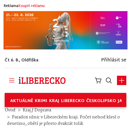
Reklama
Koupit reklamu
Přihlásit se
Čt 6. 8., Oldřiška
AKTUÁLNĚ
KRIMI
KRAJ
LIBERECKO
ČESKOLIPSKO
JABL
/
Úvod
Kraj
Doprava
Paradox silnic v Libereckém kraji. Počet nehod klesl o
desetinu, obětí je přesto dvakrát tolik