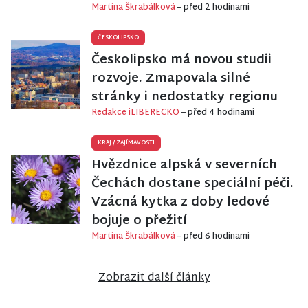
Martina Škrabálková
– před 2 hodinami
ČESKOLIPSKO
Českolipsko má novou studii
rozvoje. Zmapovala silné
stránky i nedostatky regionu
Redakce iLIBERECKO
– před 4 hodinami
KRAJ
/
ZAJÍMAVOSTI
Hvězdnice alpská v severních
Čechách dostane speciální péči.
Vzácná kytka z doby ledové
bojuje o přežití
Martina Škrabálková
– před 6 hodinami
Zobrazit další články