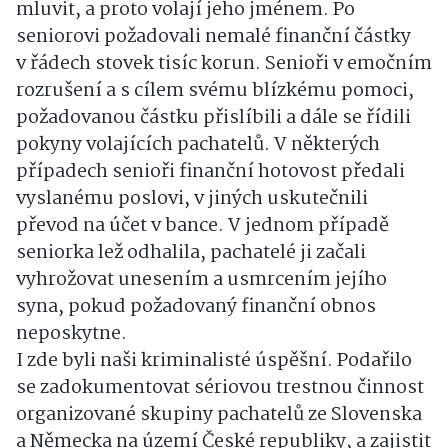
mluvit, a proto volají jeho jménem. Po
seniorovi požadovali nemalé finanční částky
v řádech stovek tisíc korun. Senioři v emočním
rozrušení a s cílem svému blízkému pomoci,
požadovanou částku přislíbili a dále se řídili
pokyny volajících pachatelů. V některých
případech senioři finanční hotovost předali
vyslanému poslovi, v jiných uskutečnili
převod na účet v bance. V jednom případě
seniorka lež odhalila, pachatelé ji začali
vyhrožovat unesením a usmrcením jejího
syna, pokud požadovaný finanční obnos
neposkytne.
I zde byli naši kriminalisté úspěšní. Podařilo
se zadokumentovat sériovou trestnou činnost
organizované skupiny pachatelů ze Slovenska
a Německa na území České republiky, a zajistit