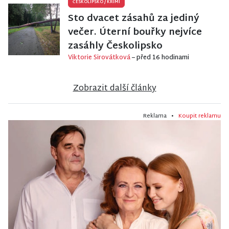
ČESKOLIPSKO
/
KRIMI
Sto dvacet zásahů za jediný
večer. Úterní bouřky nejvíce
zasáhly Českolipsko
Viktorie Sirovátková
– před 16 hodinami
Zobrazit další články
Reklama •
Koupit reklamu