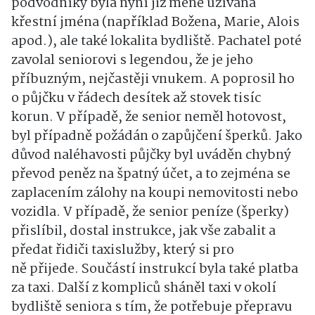
podvodníky byla nyní již méně užívaná
křestní jména (například Božena, Marie, Alois
apod.), ale také lokalita bydliště. Pachatel poté
zavolal seniorovi s legendou, že je jeho
příbuzným, nejčastěji vnukem. A poprosil ho
o půjčku v řádech desítek až stovek tisíc
korun. V případě, že senior neměl hotovost,
byl případně požádán o zapůjčení šperků. Jako
důvod naléhavosti půjčky byl uváděn chybný
převod peněz na špatný účet, a to zejména se
zaplacením zálohy na koupi nemovitosti nebo
vozidla. V případě, že senior peníze (šperky)
přislíbil, dostal instrukce, jak vše zabalit a
předat řidiči taxislužby, který si pro
ně přijede. Součástí instrukcí byla také platba
za taxi. Další z kompliců sháněl taxi v okolí
bydliště seniora s tím, že potřebuje přepravu