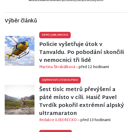
Výběr článků
KRIMI
/
JABLONECKO
Policie vyšetřuje útok v
Tanvaldu. Po pobodání skončili
v nemocnici tři lidé
Martina Škrabálková
– před 12 hodinami
ZAJÍMAVOSTI
/
ČESKOLIPSKO
Šest tisíc metrů převýšení a
páté místo v cíli. Hasič Pavel
Tvrdík pokořil extrémní alpský
ultramaraton
Redakce iLIBERECKO
– před 13 hodinami