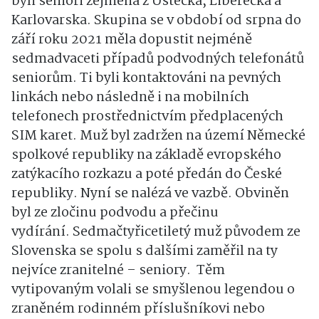
byli senioři zejména z Ústecka, Liberecka a
Karlovarska. Skupina se v období od srpna do
září roku 2021 měla dopustit nejméně
sedmadvaceti případů podvodných telefonátů
seniorům. Ti byli kontaktováni na pevných
linkách nebo následně i na mobilních
telefonech prostřednictvím předplacených
SIM karet. Muž byl zadržen na území Německé
spolkové republiky na základě evropského
zatýkacího rozkazu a poté předán do České
republiky. Nyní se nalézá ve vazbě. Obviněn
byl ze zločinu podvodu a přečinu
vydírání. Sedmačtyřicetiletý muž původem ze
Slovenska se spolu s dalšími zaměřil na ty
nejvíce zranitelné – seniory. Těm
vytipovaným volali se smyšlenou legendou o
zraněném rodinném příslušníkovi nebo