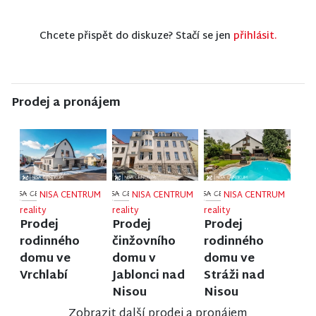
Chcete přispět do diskuze? Stačí se jen
přihlásit.
Prodej a pronájem
NISA CENTRUM
NISA CENTRUM
NISA CENTRUM
reality
reality
reality
Prodej
Prodej
Prodej
rodinného
činžovního
rodinného
domu ve
domu v
domu ve
Vrchlabí
Jablonci nad
Stráži nad
Nisou
Nisou
Zobrazit další prodej a pronájem