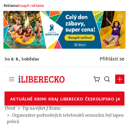
Reklama
Koupit reklamu
Přihlásit se
So 8. 8., Soběslav
AKTUÁLNĚ
KRIMI
KRAJ
LIBERECKO
ČESKOLIPSKO
JABL
/
Úvod
Tip na výlet
Krimi
Organizátor podvodných telefonátů seniorům byl lapen
policií