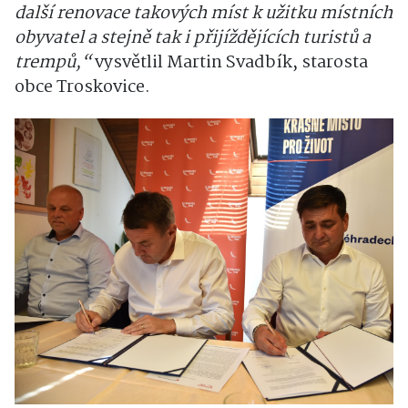
další renovace takových míst k užitku místních
obyvatel a stejně tak i přijíždějících turistů a
trempů,“
vysvětlil Martin Svadbík, starosta
obce Troskovice.