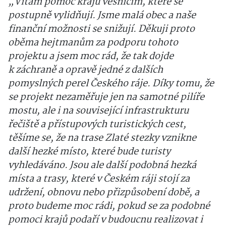
„Vítám pomoc krajů vesnicím, které se
postupně vylidňují. Jsme malá obec a naše
finanční možnosti se snižují. Děkuji proto
oběma hejtmanům za podporu tohoto
projektu a jsem moc rád, že tak dojde
k záchraně a opravě jedné z dalších
pomyslných perel Českého ráje. Díky tomu, že
se projekt nezaměřuje jen na samotné pilíře
mostu, ale i na související infrastrukturu
řečiště a přístupových turistických cest,
těšíme se, že na trase Zlaté stezky vznikne
další hezké místo, které bude turisty
vyhledáváno. Jsou ale další podobná hezká
místa a trasy, které v Českém ráji stojí za
udržení, obnovu nebo přizpůsobení době, a
proto budeme moc rádi, pokud se za podobné
pomoci krajů podaří v budoucnu realizovat i