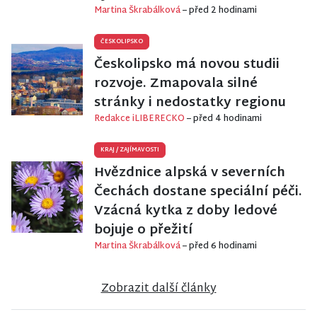
Martina Škrabálková
– před 2 hodinami
ČESKOLIPSKO
Českolipsko má novou studii
rozvoje. Zmapovala silné
stránky i nedostatky regionu
Redakce iLIBERECKO
– před 4 hodinami
KRAJ
/
ZAJÍMAVOSTI
Hvězdnice alpská v severních
Čechách dostane speciální péči.
Vzácná kytka z doby ledové
bojuje o přežití
Martina Škrabálková
– před 6 hodinami
Zobrazit další články