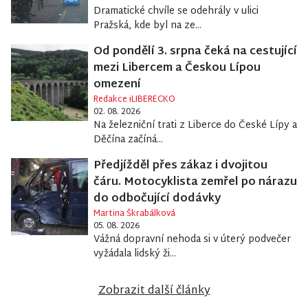
Dramatické chvíle se odehrály v ulici
Pražská, kde byl na ze...
Od pondělí 3. srpna čeká na cestující
mezi Libercem a Českou Lípou
omezení
Redakce iLIBERECKO
02. 08. 2026
Na železniční trati z Liberce do České Lípy a
Děčína začíná...
Předjížděl přes zákaz i dvojitou
čáru. Motocyklista zemřel po nárazu
do odbočující dodávky
Martina Škrabálková
05. 08. 2026
Vážná dopravní nehoda si v úterý podvečer
vyžádala lidský ži...
Zobrazit další články