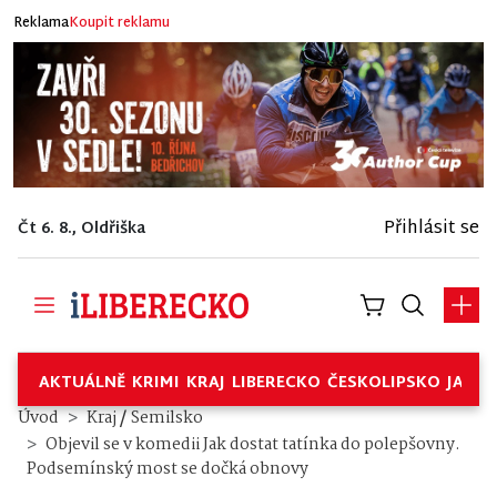
Reklama
Koupit reklamu
Přihlásit se
Čt 6. 8., Oldřiška
AKTUÁLNĚ
KRIMI
KRAJ
LIBERECKO
ČESKOLIPSKO
JABL
/
Úvod
Kraj
Semilsko
Objevil se v komedii Jak dostat tatínka do polepšovny.
Podsemínský most se dočká obnovy