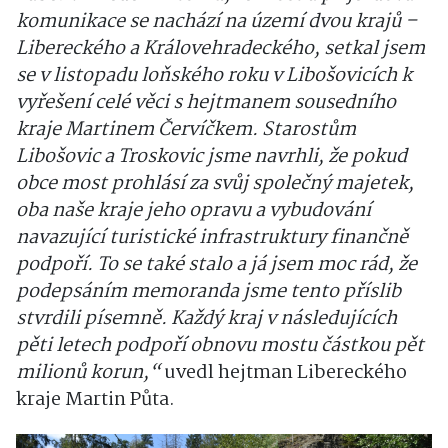
komunikace se nachází na území dvou krajů –
Libereckého a Královehradeckého, setkal jsem
se v listopadu loňského roku v Libošovicích k
vyřešení celé věci s hejtmanem sousedního
kraje Martinem Červíčkem. Starostům
Libošovic a Troskovic jsme navrhli, že pokud
obce most prohlásí za svůj společný majetek,
oba naše kraje jeho opravu a vybudování
navazující turistické infrastruktury finančně
podpoří. To se také stalo a já jsem moc rád, že
podepsáním memoranda jsme tento příslib
stvrdili písemně. Každý kraj v následujících
pěti letech podpoří obnovu mostu částkou pět
milionů korun,“
uvedl hejtman Libereckého
kraje Martin Půta.