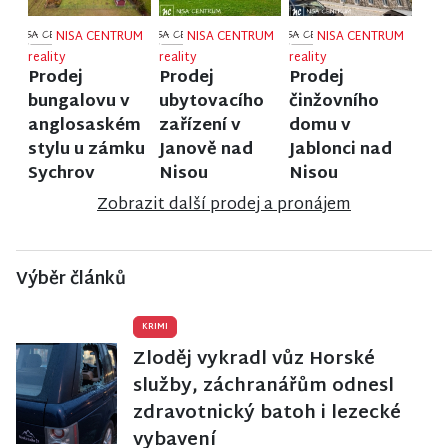
NISA CENTRUM
NISA CENTRUM
NISA CENTRUM
reality
reality
reality
Prodej
Prodej
Prodej
bungalovu v
ubytovacího
činžovního
anglosaském
zařízení v
domu v
stylu u zámku
Janově nad
Jablonci nad
Sychrov
Nisou
Nisou
Zobrazit další prodej a pronájem
Výběr článků
KRIMI
Zloděj vykradl vůz Horské
služby, záchranářům odnesl
zdravotnický batoh i lezecké
vybavení