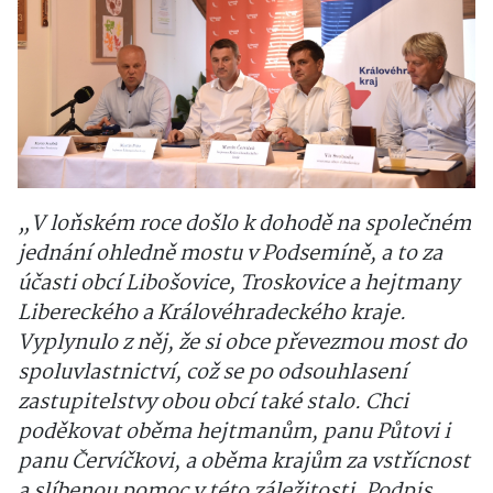
„V loňském roce došlo k dohodě na společném
jednání ohledně mostu v Podsemíně, a to za
účasti obcí Libošovice, Troskovice a hejtmany
Libereckého a Královéhradeckého kraje.
Vyplynulo z něj, že si obce převezmou most do
spoluvlastnictví, což se po odsouhlasení
zastupitelstvy obou obcí také stalo. Chci
poděkovat oběma hejtmanům, panu Půtovi i
panu Červíčkovi, a oběma krajům za vstřícnost
a slíbenou pomoc v této záležitosti. Podpis