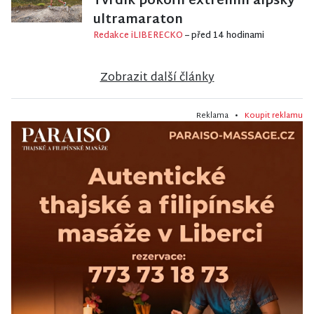
Tvrdík pokořil extrémní alpský
ultramaraton
Redakce iLIBERECKO
– před 14 hodinami
Zobrazit další články
Reklama •
Koupit reklamu