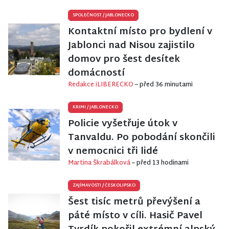
SPOLEČNOST
/
JABLONECKO
Kontaktní místo pro bydlení v
Jablonci nad Nisou zajistilo
domov pro šest desítek
domácností
Redakce iLIBERECKO
– před 36 minutami
KRIMI
/
JABLONECKO
Policie vyšetřuje útok v
Tanvaldu. Po pobodání skončili
v nemocnici tři lidé
Martina Škrabálková
– před 13 hodinami
ZAJÍMAVOSTI
/
ČESKOLIPSKO
Šest tisíc metrů převýšení a
páté místo v cíli. Hasič Pavel