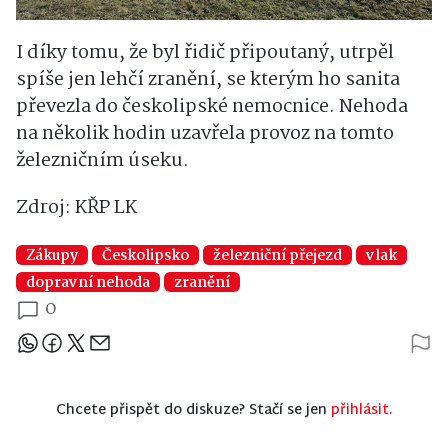
I díky tomu, že byl řidič připoutaný, utrpěl
spíše jen lehčí zranění, se kterým ho sanita
převezla do českolipské nemocnice. Nehoda
na několik hodin uzavřela provoz na tomto
železničním úseku.
Zdroj: KŘP LK
Zákupy
Českolipsko
železniční přejezd
vlak
dopravní nehoda
zranění
0
Sdílejte článek
Chcete přispět do diskuze? Stačí se jen
přihlásit.