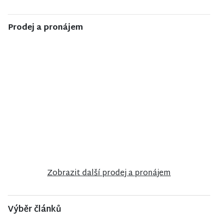
Prodej a pronájem
NISA CENTRUM
NISA CENTRUM
NISA CENTRUM
reality
reality
reality
Prodej
Prodej bytu
Prodej
rodinného
1+1 v Liberci
rodinného
domu ve
domu v
Velkých
Poniklé
Hamrech
Zobrazit další prodej a pronájem
Výběr článků