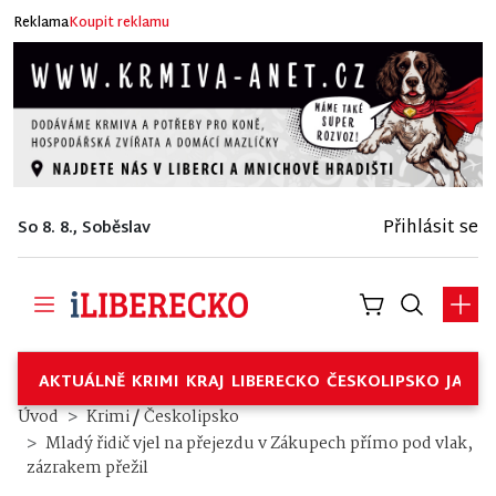
Reklama
Koupit reklamu
Přihlásit se
So 8. 8., Soběslav
AKTUÁLNĚ
KRIMI
KRAJ
LIBERECKO
ČESKOLIPSKO
JABL
/
Úvod
Krimi
Českolipsko
Mladý řidič vjel na přejezdu v Zákupech přímo pod vlak,
zázrakem přežil