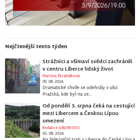
Nejčtenější tento týden
Strážníci a všímaví svědci zachránili
v centru Liberce lidský život
Martina Škrabálková
05. 08. 2026
Dramatické chvíle se odehrály v ulici
Pražská, kde byl na ze...
Od pondělí 3. srpna čeká na cestující
mezi Libercem a Českou Lípou
omezení
Redakce iLIBERECKO
02. 08. 2026
Na železniční trati z Liberce do České Lípy a