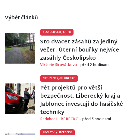
Výběr článků
ČESKOLIPSKO
/
KRIMI
Sto dvacet zásahů za jediný
večer. Úterní bouřky nejvíce
zasáhly Českolipsko
Viktorie Sirovátková
– před 2 hodinami
AKTUÁLNĚ
/
JABLONECKO
Pět projektů pro větší
bezpečnost. Liberecký kraj a
Jablonec investují do hasičské
techniky
Redakce iLIBERECKO
– před 5 hodinami
ŠKOLSTVÍ
/
LIBERECKO