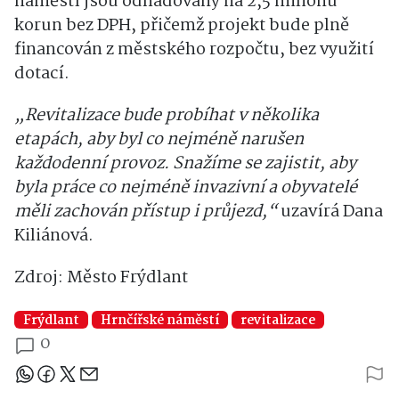
náměstí jsou odhadovány na 2,5 milionu
korun bez DPH, přičemž projekt bude plně
financován z městského rozpočtu, bez využití
dotací.
„Revitalizace bude probíhat v několika
etapách, aby byl co nejméně narušen
každodenní provoz. Snažíme se zajistit, aby
byla práce co nejméně invazivní a obyvatelé
měli zachován přístup i průjezd,“
uzavírá Dana
Kiliánová.
Zdroj: Město Frýdlant
Frýdlant
Hrnčířské náměstí
revitalizace
0
Sdílejte článek