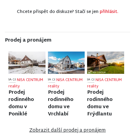
Chcete přispět do diskuze? Stačí se jen
přihlásit.
Prodej a pronájem
NISA CENTRUM
NISA CENTRUM
NISA CENTRUM
reality
reality
reality
Prodej
Prodej
Prodej
rodinného
rodinného
rodinného
domu v
domu ve
domu ve
Poniklé
Vrchlabí
Frýdlantu
Zobrazit další prodej a pronájem