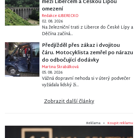
mezi Libercem a Českou Lípou
omezení
Redakce iLIBERECKO
02. 08. 2026
Na železniční trati z Liberce do České Lípy a
Děčína začíná...
Předjížděl přes zákaz i dvojitou
čáru. Motocyklista zemřel po nárazu
do odbočující dodávky
Martina Škrabálková
05. 08. 2026
Vážná dopravní nehoda si v úterý podvečer
vyžádala lidský ži...
Zobrazit další články
Reklama •
Koupit reklamu