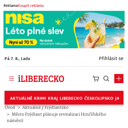
Reklama
Koupit reklamu
Přihlásit se
Pá 7. 8., Lada
AKTUÁLNĚ
KRIMI
KRAJ
LIBERECKO
ČESKOLIPSKO
JABL
/
Úvod
Aktuálně
Frýdlantsko
Město Frýdlant plánuje revitalizaci Hrnčířského
náměstí