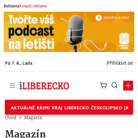
Reklama
Koupit reklamu
Přihlásit se
Pá 7. 8., Lada
AKTUÁLNĚ
KRIMI
KRAJ
LIBERECKO
ČESKOLIPSKO
JABL
Úvod
Magazín
Magazín