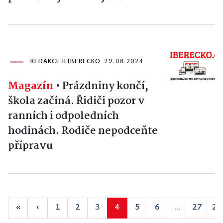
REDAKCE ILIBERECKO
29. 08. 2024
Magazín
•
Prázdniny končí,
škola začíná. Řidiči pozor v
ranních i odpoledních
hodinách. Rodiče nepodceňte
přípravu
«
‹
1
2
3
4
5
6
...
27
28