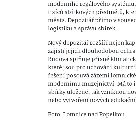
moderního regálového systému.
tisíců sbírkových předmětů, kte
města. Depozitář přímo v souse
logistiku a správu sbírek.
Nový depozitář rozšíří nejen kap
zajistí jejich dlouhodobou ochr
Budova splňuje přísné klimatick
které jsou pro uchování kulturn
řešení posouvá zázemí lomnické
modernímu muzejnictví.
Má to i
sbírky uložené, tak vzniknou nov
nebo vytvoření nových edukačn
Foto: Lomnice nad Popelkou