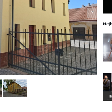
Next
Nejb