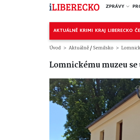
ZPRÁVY
PR
AKTUÁLNĚ
KRIMI
KRAJ
LIBERECKO
Č
/
Úvod
Aktuálně
Semilsko
Lomnick
Lomnickému muzeu se u