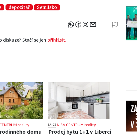
e
depozitář
Semilsko
Sdílejte článek
o diskuze? Stačí se jen
přihlásit.
CENTRUM reality
NISA CENTRUM reality
 rodinného domu
Prodej činžovního domu