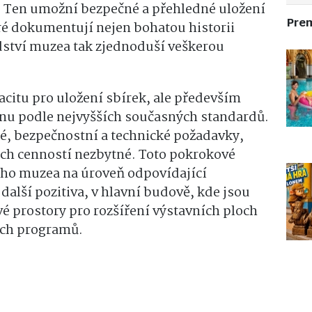
 Ten umožní bezpečné a přehledné uložení
Pre
ré dokumentují nejen bohatou historii
dství muzea tak zjednoduší veškerou
acitu pro uložení sbírek, ale především
anu podle nejvyšších současných standardů.
é, bezpečnostní a technické požadavky,
ích cenností nezbytné. Toto pokrokové
ho muzea na úroveň odpovídající
 další pozitiva, v hlavní budově, kde jsou
é prostory pro rozšíření výstavních ploch
ích programů.