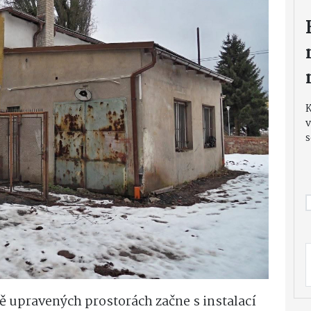
v
s
ě upravených prostorách začne s instalací