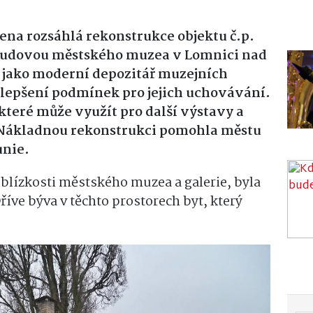
ena rozsáhlá rekonstrukce objektu č.p
.
a budovou městského muzea v Lomnici nad
 jako
moderní depozitář muzejních
 zlepšení podmínek pro jejich uchovávání.
které může využít pro další výstavy a
. Nákladnou rekonstrukci pomohla městu
unie.
 blízkosti městského muzea a galerie, byla
íve býva v těchto prostorech byt, který