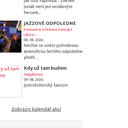
Jak titul napovídá - Zdeněk
Junák není jen seriálovým
hercem...
JAZZOVÉ ODPOLEDNE
Komunitní středisko Kontakt
Liberec
08. 08. 2026
Nechte se unést pohodovou
atmosférou letního odpoledne
plnéh...
Kdy už tam budem
365Jablonec
09. 08. 2026
Jizerskohorský šanzon
Zobrazit kalendář akcí