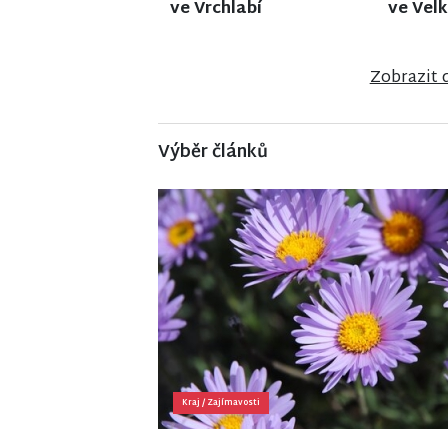
ve Stráži nad Nisou
v Jiřet
Zobrazit 
Výběr článků
Kraj
/
Zajímavosti