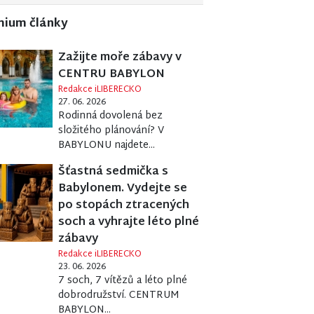
mium články
Zažijte moře zábavy v
CENTRU BABYLON
Redakce iLIBERECKO
27. 06. 2026
Rodinná dovolená bez
složitého plánování? V
BABYLONU najdete...
Šťastná sedmička s
Babylonem. Vydejte se
po stopách ztracených
soch a vyhrajte léto plné
zábavy
Redakce iLIBERECKO
23. 06. 2026
7 soch, 7 vítězů a léto plné
dobrodružství. CENTRUM
BABYLON...