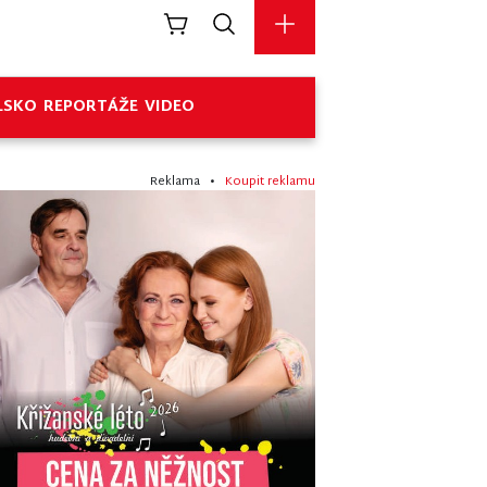
LSKO
REPORTÁŽE
VIDEO
Reklama •
Koupit reklamu