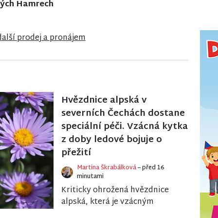
íně pod Bukovou
v Jablonci nad Nisou
další prodej a pronájem
Hvězdnice alpská v
severních Čechách dostane
speciální péči. Vzácná kytka
z doby ledové bojuje o
přežití
Martina Škrabálková
– před 16
minutami
Kriticky ohrožená hvězdnice
alpská, která je vzácným
pozůstatkem poslední doby