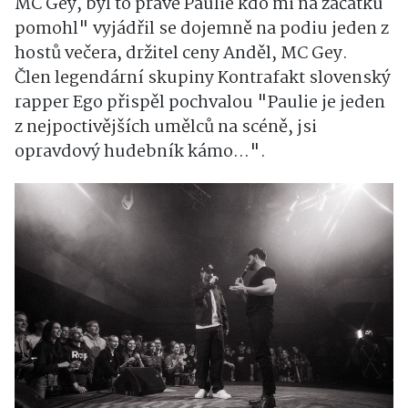
MC Gey, byl to právě Paulie kdo mi na začátku
pomohl" vyjádřil se dojemně na podiu jeden z
hostů večera, držitel ceny Anděl, MC Gey.
Člen legendární skupiny Kontrafakt slovenský
rapper Ego přispěl pochvalou "Paulie je jeden
z nejpoctivějších umělců na scéně, jsi
opravdový hudebník kámo...".