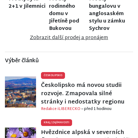
2+1 v Jilemnici
rodinného
bungalovu v
domu v
anglosaském
Jiřetíně pod
stylu u zámku
Bukovou
Sychrov
Zobrazit další prodej a pronájem
Výběr článků
ČESKOLIPSKO
Českolipsko má novou studii
rozvoje. Zmapovala silné
stránky i nedostatky regionu
Redakce iLIBERECKO
– před 1 hodinou
KRAJ
/
ZAJÍMAVOSTI
Hvězdnice alpská v severních