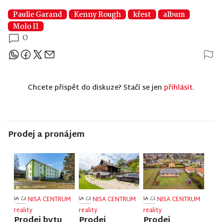
Paulie Garand
Kenny Rough
křest
album
Molo II
0
Sdílejte článek
Chcete přispět do diskuze? Stačí se jen
přihlásit.
Prodej a pronájem
NISA CENTRUM
NISA CENTRUM
NISA CENTRUM
reality
reality
reality
Prodej bytu
Prodej
Prodej