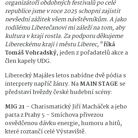
organizátoři obdobných festivalů po celé
republice jsme v roce 2025 schopni zajistit
nevšední zážitek všem návštěvníkům. A jako
rodilému Liberečanovi mi záleží na tom, aby
kultura v kraji rostla. Za podporu děkujeme
Libereckému kraji i městu Liberec,"
říká
Tomáš Vohradský
, jeden z pořadatelů akce a
člen kapely UDG.
Liberecký Majáles letos nabídne dvě pódia s
interprety napříč žánry. Na
MAIN STAGE
se
představí hvězdy české hudební scény:
MIG 21
– Charismatický Jiří Macháček a jeho
parta z Prahy 5 – Smíchova přivezou
osvědčenou dávku energie, humoru a hitů,
které roztančí celé Výstaviště.