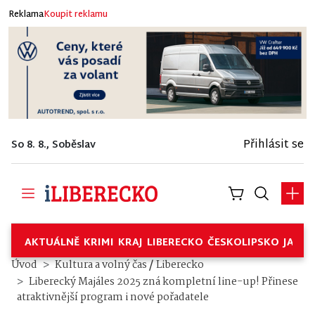
Reklama
Koupit reklamu
Přihlásit se
So 8. 8., Soběslav
AKTUÁLNĚ
KRIMI
KRAJ
LIBERECKO
ČESKOLIPSKO
JABL
/
Úvod
Kultura a volný čas
Liberecko
Liberecký Majáles 2025 zná kompletní line-up! Přinese
atraktivnější program i nové pořadatele