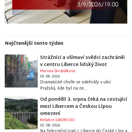
Nejčtenější tento týden
Strážníci a všímaví svědci zachránili
v centru Liberce lidský život
Martina Škrabálková
05. 08. 2026
Dramatické chvíle se odehrály v ulici
Pražská, kde byl na ze...
Od pondělí 3. srpna čeká na cestující
mezi Libercem a Českou Lípou
omezení
Redakce iLIBERECKO
02. 08. 2026
Na železniční trati z Liberce do České Lípy a