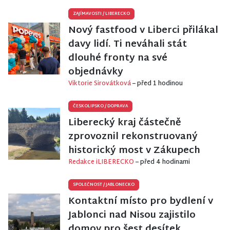
ZAJÍMAVOSTI
/
LIBERECKO
Nový fastfood v Liberci přilákal
davy lidí. Ti neváhali stát
dlouhé fronty na své
objednávky
Viktorie Sirovátková
– před 1 hodinou
ČESKOLIPSKO
/
DOPRAVA
Liberecký kraj částečně
zprovoznil rekonstruovaný
historický most v Zákupech
Redakce iLIBERECKO
– před 4 hodinami
SPOLEČNOST
/
JABLONECKO
Kontaktní místo pro bydlení v
Jablonci nad Nisou zajistilo
domov pro šest desítek