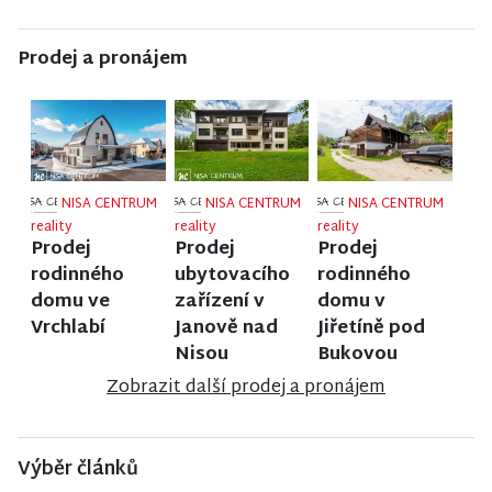
Prodej a pronájem
NISA CENTRUM
NISA CENTRUM
NISA CENTRUM
reality
reality
reality
Prodej
Prodej
Prodej
rodinného
ubytovacího
rodinného
domu ve
zařízení v
domu v
Vrchlabí
Janově nad
Jiřetíně pod
Nisou
Bukovou
Zobrazit další prodej a pronájem
Výběr článků