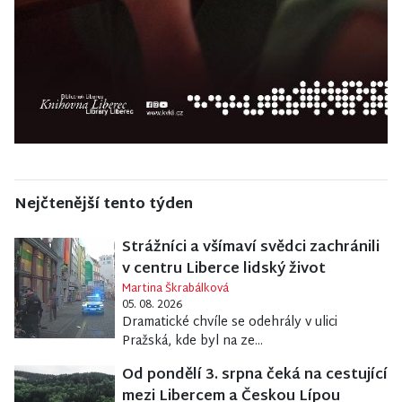
Nejčtenější tento týden
Strážníci a všímaví svědci zachránili
v centru Liberce lidský život
Martina Škrabálková
05. 08. 2026
Dramatické chvíle se odehrály v ulici
Pražská, kde byl na ze...
Od pondělí 3. srpna čeká na cestující
mezi Libercem a Českou Lípou