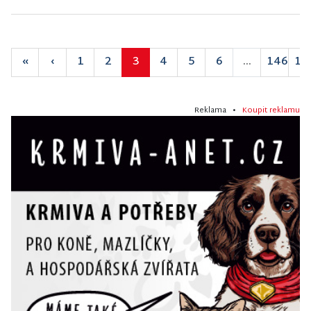
«
‹
1
2
3
4
5
6
...
146
14
Reklama •
Koupit reklamu