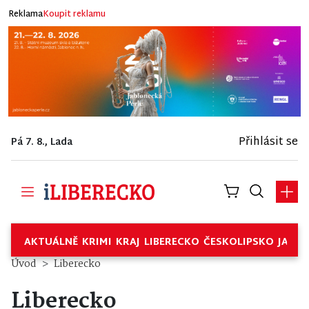
Reklama
Koupit reklamu
Přihlásit se
Pá 7. 8., Lada
AKTUÁLNĚ
KRIMI
KRAJ
LIBERECKO
ČESKOLIPSKO
JABL
Úvod
Liberecko
Liberecko