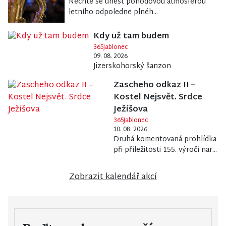
Nechte se unést pohodovou atmosférou
letního odpoledne plnéh...
Kdy už tam budem
365Jablonec
09. 08. 2026
Jizerskohorský šanzon
Zascheho odkaz II –
Kostel Nejsvět. Srdce
Ježíšova
365Jablonec
10. 08. 2026
Druhá komentovaná prohlídka
při příležitosti 155. výročí nar...
Zobrazit kalendář akcí