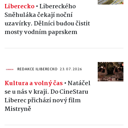
Liberecko
•
Libereckého
Sněhuláka čekají noční
uzavírky. Dělníci budou čistit
mosty vodním paprskem
REDAKCE ILIBERECKO
23. 07. 2026
Kultura a volný čas
•
Natáčel
se u nás v kraji. Do CineStaru
Liberec přichází nový film
Mistryně